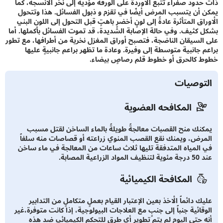
دود صفراء تتبع الأوردة على الورقة مؤديةً إلى نخر الأنسجة، كما
أن يتسبب المرض أيضًا في تقزم و ذبول الفسائل. هذا وتتحول
ق المتأثرة عادةً إلى لونٍ أخضرٍ باهتٍ قبل التحول إلى اللون البني
كثيف. وفي حالة الإصابة الشديدة، قد تموت الفسائل بأكملها. أما
لسيقان الناضجة، فتصبح أوراق المغزل نخرية من أطرافها، مع تطور
 جانبية متوسطة إلى وفيرة. وعادة ما تظهر براعم جانبيةٍ عليها
كالحرق أو خطوط قلم رصاصٍ بيضاء.
توصيات
المكافحه العضوية
نك منح القصبات معالجةً طويلةً بالماء الساخن لقتل مسبب
رض، ويمنك نقع القصب المنوي زراعته أو قصاصات منه سلفاً
المياه المتدفقة تليها ثلاث ساعات من المعالجة في ماء ساخن
اعية المصابة.
المكافحة الكيميائية
 دائماً الأخذ بعين الإعتبار القيام بعملٍ متكاملٍ من التدابير
ائية جنباً إلى جنبٍ مع العلاجات البيولوجية، إذا كانت متوفرة،غير
 حتى اليوم لم يتم تطوير أي طرقٍ للتحكم الكيميائي ضد هذه