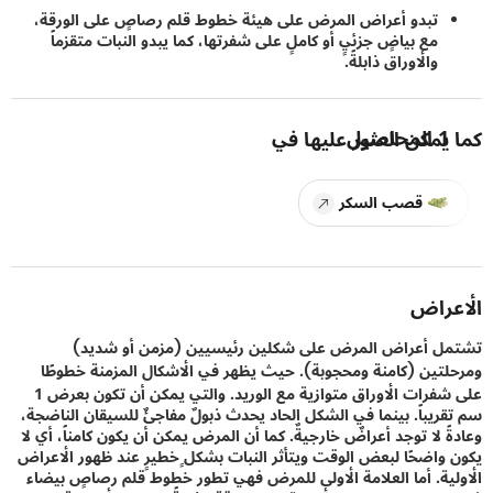
تبدو أعراض المرض على هيئة خطوط قلم رصاصٍ على الورقة،
مع بياضٍ جزئيٍ أو كاملٍ على شفرتها، كما يبدو النبات متقزماً
والأوراق ذابلةً.
1
المحاصيل
يمكن العثور عليها في
قصب السكر
راض
 أعراض المرض على شكلين رئيسيين (مزمن أو شديد)
تين (كامنة ومحجوبة). حيث يظهر في الأشكال المزمنة خطوطًا
على شفرات الأوراق متوازية مع الوريد. والتي يمكن أن تكون بعرض 1
ريباً. بينما في الشكل الحاد يحدث ذبولٌ مفاجئٌ للسيقان الناضجة،
 لا توجد أعراضٌ خارجيةٌ. كما أن المرض يمكن أن يكون كامناً، أي لا
واضحًا لبعض الوقت ويتأثر النبات بشكل ٍخطيرٍ عند ظهور الأعراض
ية. أما العلامة الأولى للمرض فهي تطور خطوط قلم رصاصٍ بيضاء