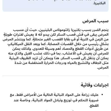
تيريا.
 المرض
الضرر بسبب بكتيريا زانثوموناس البلينيين، حيث أن مسبب
 يبقى في قش قصب السكر لكن يبدو أنه لا يعيش لفتراتٍ طويلةٍ
زمن في التربة أو في بقايا القصب الغير متحللةٍ. كما وينتشر المرض
 رئيسي من خلال القصبات المصابة، كما ويعد النقل الميكانيكي
يق أدوات القطع والحصاد أهم وسيلة للعدوى. وكذلك يمكن
 أن يعيش في الأعشاب، بما في ذلك عشب الفيل والذي منه
أن ينتقل إلى قصب السكر. هذا ويمكن أن تزيد الظروف البيئية
لجفاف والتشبع بالمياه ودرجات الحرارة المنخفضة من شدة
ض.
ءات وقائية
عليك زراعة على المواد النباتية الخالية من الأمراض فقط، مع
ضرورة التحكم في توزيع وتبادل المواد النباتية، وخاصة عند
القطع.