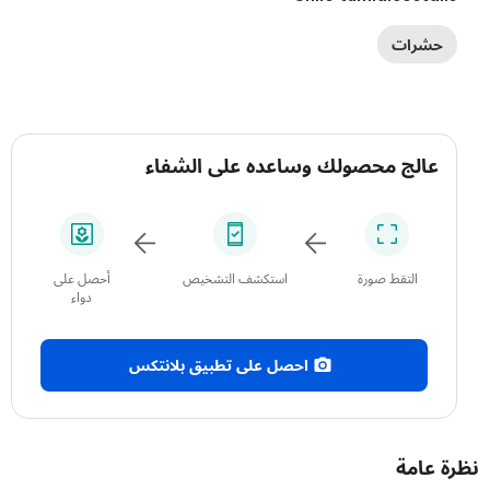
حشرات
عالج محصولك وساعده على الشفاء
التقط صورة
استكشف التشخيص
أحصل على
دواء
احصل على تطبيق بلانتكس
 عامة