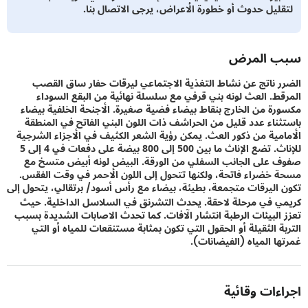
ليل حدوث أو خطورة الأعراض، يرجى الاتصال بنا.
 المرض
 ناتج عن نشاط التغذية الاجتماعي ليرقات حفار ساق القصب
ط. العث لونه بني قرفي مع سلسلة نهائية من البقع السوداء
ة من الخارج بنقاط بيضاء فضية صغيرة. الأجنحة الخلفية بيضاء
ناء عدد قليل من الحراشف ذات اللون البني الفاتح في المنطقة
مية من ذكور العث. يمكن رؤية الشعر الكثيف في الأجزاء الشرجية
للإناث. تضع الإناث ما بين 500 إلى 800 بيضة على دفعات في 4 إلى 5
على الجانب السفلي من الورقة. البيض لونه أبيض متسخ مع
خضراء فاتحة، ولكنها تتحول إلى اللون الأحمر في وقت الفقس.
اليرقات متجمعة، بطيئة، بيضاء مع رأس أسود/ برتقالي، يتحول إلى
 في مرحلة لاحقة. يحدث التشرنق في السلاسل الداخلية. حيث
البيئات الرطبة انتشار الآفات. كما تحدث الاصابات الشديدة بسبب
ة الثقيلة أو الحقول التي تكون بمثابة مستنقعات للمياه أو التي
ا المياه (الفيضانات).
ءات وقائية