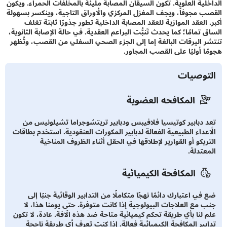
لية العلوية. تكون السيقان المصابة مليئة بالمخلفات الحمراء. ويكون
 مجوفاً، ويجف المغزل المركزي والأوراق التاجية، وينكسر بسهولة
العقد الموازية للعقد المصابة الداخلية تطور جذورًا ثابتة تغلف
تمامًا؛ كما يحدث تَنبُّت البراعم العقدية. في حالة الإصابة الثانوية،
 اليرقات البالغة إما إلى الجزء الصحي السفلي من القصب، وتُظهر
ا أوليًا على القصب المجاور.
توصيات
المكافحه العضوية
 دبابير كوتيسيا فلافيبس ودبابير تريتشوجراما تشيلونيس من
عداء الطبيعية الفعالة لدبابير المكورات العنقودية. استخدم بطاقات
يكو أو القوارير لإطلاقها في الحقل أثناء الظروف المناخية
عتدلة.
المكافحة الكيميائية
ي اعتبارك دائمًا نهجًا متكاملًا من التدابير الوقائية جنبًا إلى
 مع العلاجات البيولوجية إذا كانت متوفرة. حتى يومنا هذا، لا
 لنا بأي طريقة تحكم كيميائية متاحة ضد هذه الآفة. عادة، لا تكون
بير المكافحة الكيميائية فعالة. إذا كنت تعرف أي طريقة ناجحة