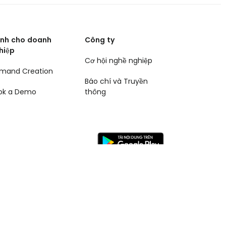
nh cho doanh
Công ty
hiệp
Cơ hội nghề nghiệp
mand Creation
Báo chí và Truyền
ok a Demo
thông
website
Tiế