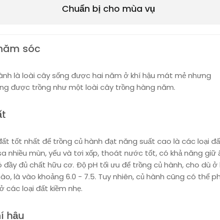
Chuẩn bị cho mùa vụ
hăm sóc
ành là loài cây sống được hai năm ở khí hậu mát mẻ nhưng
ng được trồng như một loài cây trồng hàng năm.
ất
đất tốt nhất để trồng củ hành đạt năng suất cao là các loại đấ
a nhiều mùn, yếu và tơi xốp, thoát nước tốt, có khả năng giữ
 đầy đủ chất hữu cơ. Độ pH tối ưu để trồng củ hành, cho dù ở 
ào, là vào khoảng 6.0 - 7.5. Tuy nhiên, củ hành cũng có thể p
 ở các loại đất kiềm nhẹ.
í hậu