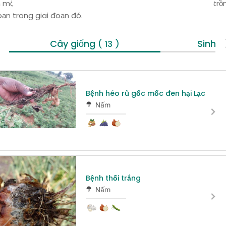
 một giai đoạn tăng trưởng để xem các bệnh đe dọa cây trồ
bạn trong giai đoạn đó.
Cây giống
Sinh 
( 13 )
Bệnh héo rũ gốc mốc đen hại Lạc
Nấm
Bệnh thối trắng
Nấm