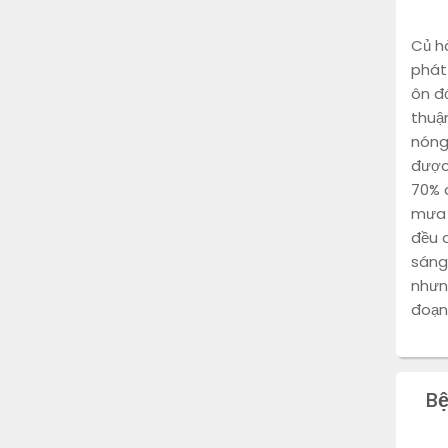
Củ h
phát 
ôn đớ
thuận
nóng
được
70% đ
mưa 
đều 
sáng
nhưn
đoạn
B