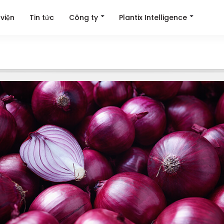
Công ty
Plantix Intelligence
viện
Tin tức