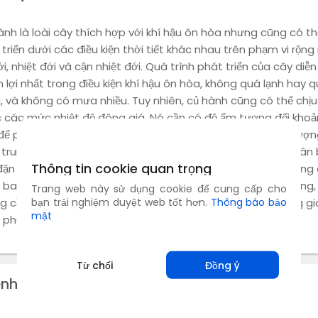
ành là loài cây thích hợp với khí hậu ôn hòa nhưng cũng có th
triển dưới các điều kiện thời tiết khác nhau trên phạm vi rộng
i, nhiệt đới và cận nhiệt đới. Quá trình phát triển của cây diễn
 lợi nhất trong điều kiện khí hậu ôn hòa, không quá lạnh hay 
, và không có mưa nhiều. Tuy nhiên, củ hành cũng có thể chịu
 các mức nhiệt độ đông giá. Nó cần có độ ẩm tương đối kho
ể phát triển tốt. Nó có thể phát triển tốt ở những nơi có lượ
trung bình hàng năm vào khoảng 650 - 700 mm được phân 
Thông tin cookie quan trọng
đặn trong thời kỳ gió mùa. Cây củ hành cần nhiệt độ và lượng
 ban ngày (chu kỳ sáng) thấp hơn cho giai đoạn sinh trưởng,
Trang web này sử dụng cookie để cung cấp cho
g cần nhiệt độ và lượng ánh sáng ban ngày cao hơn trong gi
bạn trải nghiệm duyệt web tốt hơn.
Thông báo bảo
mật
 phát triển củ và trưởng thành.
Từ chối
Đồng ý
ệnh dễ mắc