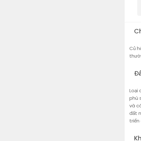
C
Củ h
thườ
Đ
Loại 
phù s
và có
đất n
triển
Kh