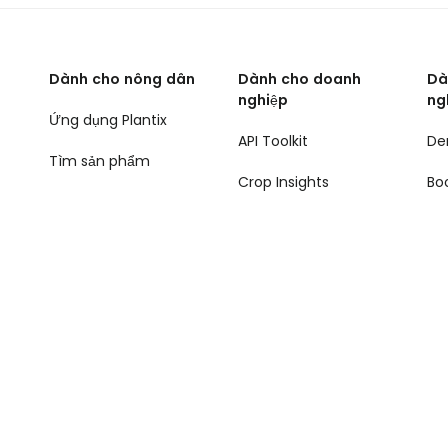
Dành cho nông dân
Dành cho doanh
Dà
nghiệp
ng
Ứng dụng Plantix
API Toolkit
De
Tìm sản phẩm
Crop Insights
Bo
o bảo mật
Điều khoản sử dụng
Quản lý cookie
Sơ đồ 