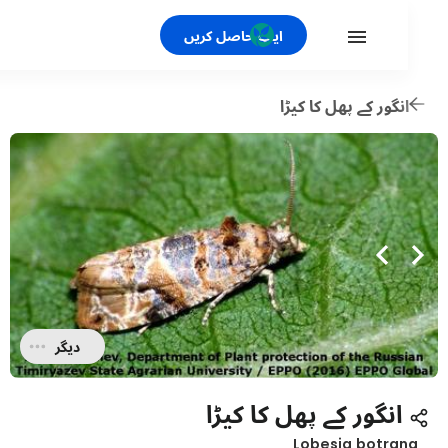
ایپ حاصل کریں
نگور کے پھل کا کیڑا
دیگر
انگور کے پھل کا کیڑا
Lobesia botra