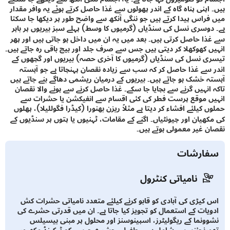
اپنی پناہ گاہ کے اندر پھولوں سے غذا حاصل کرتے ہوئے یہ وافر مقدار
راس پیدا کرتے ہیں جو ننگی آنکھ سے واضح طور پر دیکھا جا سکتا
وسری نسل کی سنڈیاں (گرمیوں کا وسط) پہلے سبز بیریوں پر باہر
ا حاصل کرتی ہیں۔ بعد میں یہ ان میں داخل ہو جاتی ہیں اور پھر
 کھوکھلا کر دیتی ہیں جس سے صرف جلد اور بیج باقی رہ جاتے ہیں۔
 نسل کی سنڈیاں (گرمیوں کا آخری حصہ) بیریوں اور گچھوں کے
سے غذا حاصل کر کہ سب سے زیادہ نقصان پہنچاتا ہے جو آہستہ
 خشک ہو جاتے ہیں۔ بیریوں کے درمیان ریشمی دھاگے بنے جاتے ہیں
انہیں گرنے سے بچایا جا سکے۔ غذا حاصل کرنے سے ہونے والا نقصان
 موقع پرست فطر کی کئی اقسام سے انفیکشن یا حشرات سے
کیلئے افشاء کر دیتا ہے مثلاً ریزن بھنورا (کیڈرا فگوللیلا)، پھلوں
ھیان اور چیونٹیاں۔ اگنے کے مقامات، ٹہنیوں یا پتوں پر سنڈیوں کے
 غیر معمولی ہوتے ہیں۔
ارشات
نامیاتی کنٹرول
کیڑی کی آبادی کو قابو کرنے کیلئے متعدد نامیاتی حشرات کش
یات کے استعمال کو تجویز کیا جاتا ہے۔ ان میں قدرتی حشرے کی
ونما کے ریگولیٹرز، اسپینوسنز اور محلول پر مبنی بیسیلس
رنجئنسس شامل ہیں۔ طفیلی حشرے جیسے کہ ٹیکینڈ مکھیوں