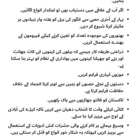
بنائیں۔
اگر آپ کے علاقے میں دستیاب ہوں تو لچکدار انواع اگائیں۔
بہار کے آخری حصے سے انگور کی بیل کو ہفتہ وار بنیادوں پر
مانیٹر کرنا شروع کر دیں۔
بھنوروں کی موجودہ تعداد کو تعین کرنے کیلئے فیرومون کے
پھندے استعمال کریں۔
ذراعتی طریقہ کار جیسے کہ بیلوں کی کینوپی کی کاٹ چھانٹ
اور پتے کو چھیلنا کینوپی میں ہواداری کے نظام کو بہتر بنا سکتا
ہے۔
موزوں آبیاری فراہم کریں۔
دستوں کے نچلے حصوں کو زمین سے اوپر کرنا انجماد کے خلاف
حفاظت فراہم کرتا ہے۔
تاکستان کو فالتو جھاڑیوں سے پاک رکھیں۔
کٹائی کیلئے وقت کا انتخاب دھیان سے کریں تاکہ کیڑے کی آبادی
کے اوج سے پرہیز کیا جا سکے۔
وسیع پیمانے پر کام کرنے والی حشرات کش ادویات کے استعمال
سے پرہیز کریں کیونکہ یہ شکار خور انواع کو قتل کر ستکی ہیں۔