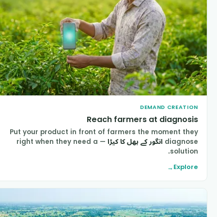
DEMAND CREATIO
Reach farmers at diagnosi
Put your product in front of farmers the moment the
diagnos
انگور کے پھل کا کیڑا
— right when they need a
solution
Explor
→