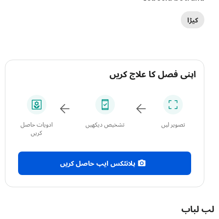
کیڑا
اپنی فصل کا علاج کریں
تصویر لیں
تشخیص دیکھیں
ادویات حاصل
کریں
پلانٹکس ایپ حاصل کریں
باب