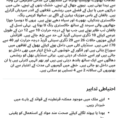
دا ہوتی ہیں۔ پیوپے چھال کے نیچے، خشک پتوں کے نیچے، مٹی میں
ں میں یا بیل کے فضلے میں ریشمی غلافوں کے اندر سردیاں گزارتے
بالغان کے پاس موزیک پیٹرن کے اگلے پر، سانولا کریمی رنگ،
ری بندکیاں، بھورے اور سیاہ دھبے ہوتے ہیں۔ پروں کا دوسرا جوڑا
وں والی سرحد کے ساتھ خاکستری رنگ کا ہوتا ہے۔ پہلی نسل کے
بالغان تب ظاہر ہوتے ہیں جب ہوا کے درجہ حرارت 10 سے 12 دن کے طویل
عرصے کیلئے 10 ڈگری سینٹی گریڈ کی حد سے بڑھ جاتے ہیں۔ افزائش
کیلئے موزوں حالات 26 سے 29 ڈگری سینٹی گریڈ درجہ حرارت اور 40 سے
 نمی ہیں۔ سنڈیاں کلی میں داخل ہونے کیلئے پھول کے لفافوں میں
 بناتی ہیں اور انگور کے خوشوں کی شاخِ ازہار میں بھی داخل ہو
ہیں اور اسے خشک کر دیتی ہیں۔ پرانی سنڈیاں پھل کو ریشمی
ں سے ایک ساتھ باندھ دیتی ہیں ہیں اور پھر انہیں کترتی ہیں یا ان
اخل ہو جاتی ہیں۔ خطے میں گرمیوں کی مدت کے اعتبار سے ان
الانہ 2 سے 4 نسلیں ہو سکتی ہیں۔
اطی تدابیر
اپنے ملک میں موجود ممکنہ قرنطینہ کے قوائد کے بارے میں
خبردار رہیں۔
پودا یا پیوند لگانے کیلئے صحت مند مواد کے استعمال کو یقینی