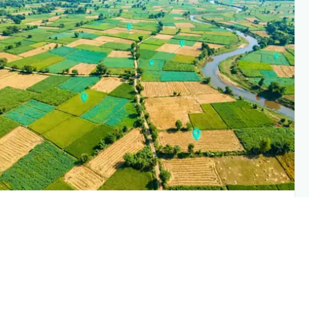
PLANTIX INTELLIGENC
The intelligence behind this pag
Explore the live agronomic data that powers Planti
disease pages
Discove
→