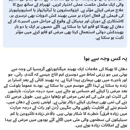
ی ایک مکمل حکمت عملی اختیار کریں۔ تھیرام کے ساتھ بیج کا
 مرض کیلئے مؤثر ہے۔ ایزوکسٹروبن یا ٹرائیازولز یا اسٹروبیلیورنز
فیملی کے فعال اجزاء پر مبنی پھپند کش ادویات بھی نرسری پر،
تکاری کے دوران اور پینیکل کے وقوع کے مراحل میں اسپرے کر کے
 کے بھبکا کو قابو کیا جا سکتا ہے۔ اگلے حصوں پر ایک یا دو بار
ندکش دوائی استعمال کرنا بھی مرض کو قابو کرنے میں مؤثر
ت ہو سکتا ہے۔
س وجہ سے ہوا
کا بھبکا کی علامات ایک پھپند میگناپورتھے گریسیا کی وجہ سے
ہیں جو زرعی لحاظ سے دوسری اہم اناج جیسے کہ گندم، رائی، جو
جرے میں بھی بیماری پیدا کرتا ہے۔ یہ پھپند کٹائی کے بعد اسٹرا پر
رہ سکتا ہے لہذا اگلے موسم میں جا سکتا ہے۔ پودے عموماً بلوغت کے
رض زا کیلئے کم حساس ہو جاتے ہیں۔ سرد درجہ حرارت، بارشوں
رت اور مٹی کی کم نمی مرض کو بڑھاوا دیتے ہیں۔ طویل عرصے تک
ی نمی بھی بیماری کیلئے درکار ہوتی ہے۔ اونچی زمین کے دھان میں،
بننے کے قابلیت رکھنے والی جگہیں (دن اور رات کے درجہ حرارت
یادہ فرق) خطرے کا شکار ہوتی ہیں۔ بالآخر،زیادہ نائٹروجن یا کم
ون کی سطحوں والی مٹی میں اگائے گئے پودوں میں مرض کے پیدا
ے امکانات زیادہ ہوتے ہیں۔