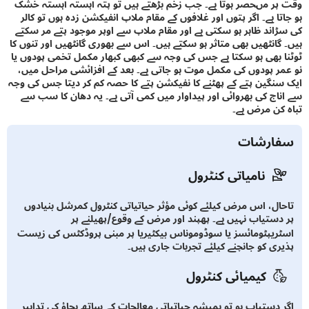
ر مںحصر ہوتا ہے۔ جب زخم بڑھتے ہیں تو پتہ آہستہ آہستہ خشک
تا ہے۔ اگر پتوں اور غلافوں کے مقام ملاپ انفیکشن زدہ ہوں تو کالر
اند ظاہر ہو سکتی ہے اور مقام ملاپ سے اوپر موجود پتے مر سکتے
گانٹھیں بھی متاثر ہو سکتے ہیں۔ اس سے بھوری گانٹھیں اور تنوں کا
 بھی ہو سکتا ہے جس کی وجہ سے کبھی کبھار مکمل تخمی پودوں یا
ر پودوں کی مکمل موت ہو جاتی ہے۔ بعد کے افزائشی مراحل میں،
نگین پتے کے پھٹنے کا نفیکشن پتے کا حصہ کم کر دیتا جس کی وجہ
اج کی بھروائی اور پیداوار میں کمی آتی ہے۔ یہ دھان کا سب سے
کن مرض ہے۔
ارشات
نامیاتی کنٹرول
ال، اس مرض کیلئے کوئی مؤثر حیاتیاتی کنٹرول کمرشل بنیادوں
دستیاب نہیں ہے۔ پھپند اور مرض کے وقوع/پھیلنے پر
ریپٹومائسز یا سوڈوموناس بیکٹیریا پر مبنی پروڈکٹس کی زیست
ری کو جانچنے کیلئے تجربات جاری ہیں۔
کیمیائی کنٹرول
 دستیاب ہو تو ہمیشہ حیاتیاتی معالجات کے ساتھ بچاؤ کی تدابیر