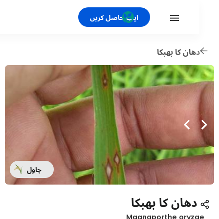
ایپ حاصل کریں
ھان کا بھبکا
چاول
دھان کا بھبکا
Magnaporthe oryz