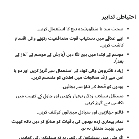
اطی تدابیر
صحت مند یا منظورشدہ بیج کا استعمال کریں۔
اپنے علاقے میں دستیاب قوت معدافعیت رکھنے والی اقسام
کاشت کریں۔
موسم کے ابتدا میں بیج لگا دیں (بارش کے موسم کے آغاز کے
بعد)۔
زیادہ نائٹروجن والی کھاد کے استعمال سے گریز کریں اور دو یا
اس سے زائد معالجات میں اطلاق کو منقسم کریں۔
پودوں کو قحط کے تناؤ سے بچائیں۔
مستقل سیلاب زدگی برقرار رکھیں اور چاول کے کھیت میں
نکاسی سے گریز کریں۔
فالتو جھاڑیوں اور متبادل میزبانوں کوتلف کریں۔
تمام بیماری زدہ پودوں کی باقیات کو ضائع کر دیں تاکہ کھیت
میں پھپند منتقل نہ ہو۔
اگر مٹی میں سیلیکون کی کمی ہو تو سیلیکون کی کھادیں