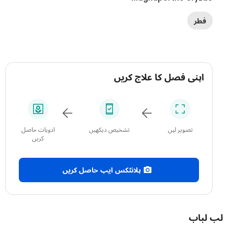
فطر
اپنی فصل کا علاج کریں
تصویر لیں
تشخیص دیکھیں
ادویات حاصل
کریں
پلانٹکس ایپ حاصل کریں
باب