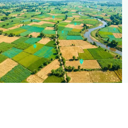
PLANTIX INTELLIGENC
The intelligence behind this pag
Explore the live agronomic data that powers Planti
disease pages
Discove
→