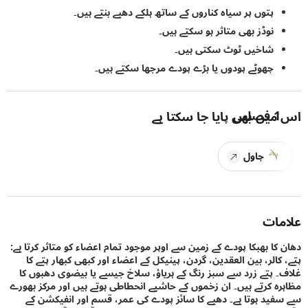
پتوں پر سیاہ کناروں کے ساتھ ہلکے دھبے بنتے ہیں۔
نوڈز بھی متاثر ہو سکتے ہیں۔
شاخیں ٹوٹ سکتی ہیں۔
چھوٹے پودوں یا بڑے پودے مرجھا سکتے ہیں۔
1
فصلیں
یں بھی پایا جا سکتا ہے
چاول
ات
کا بھبکا پودے کے زمین سے اوپر موجود تمام اعضاء کو متاثر کرتا ہے:
الر، بین العقدین، گردن، پینیکل کے اعضاء اور کبھی کبھار پتے کا
 پتے زرد سے سبز رنگ کے ہریاؤ، سلاخ جیسے یا بیضوی دھبوں کا
ہ کرتے ہیں۔ ان زخموں کے حاشیے انحطاطی ہوتے ہیں اور مرکز بھورے
ید ہوتا ہے۔ دھبے کا سائز پودے کی عمر، قسم اور انفیکشن کے