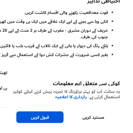
احتیاطی تدابیر
قوت معدافعیت رکھنے والی اقسام کاشت کریں۔
انکی وبا سے بچنے کے لیے ایک علاقے میں ایک ہی وقت میں کھی
خری
جنوب کی طرف۔
ہلکے رنگ کی دیوار یا پانی کے ایک تالاب کے قریب بلب یا لالٹین
بغیر کسی ضرورت کے حشرات کش دوا کے استعمال سے گریز ک
فائدہ مند کیڑوں کی حمایت کرتا ہے۔
نائٹروجن کی زیادہ مقدار کے استعمال سے بچیں ۔بیجوں یا کھی
تلاش کریں۔
کوکی سے متعلق اہم معلومات
کیڑوں کو ڈبونے کے لیے کیاری کو پانی سے بھر دیں۔اور کھیتوں
یہ سائٹ آپ کو بہتر براؤزنگ کا تجربہ پیش کرنے کیلئے کوکیز
.۔
استعمال کرتی ہے۔
رازداری کا اعلامیہ
مسترد کریں
قبول کریں