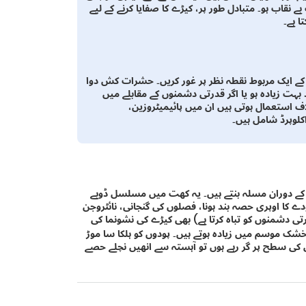
 نقاب ہو۔ متبادل طور پر، کیڑے کا صفایا کرنے کے لیے
ا ہے۔
 کے ایک مربوط نقطہ نظر پر غور کریں۔ حشرات کش دوا
ہت زیادہ ہو یا اگر قدرتی دشمنوں کے مقابلے میں
لاف استعمال ہوتی ہیں ان میں پائیمیٹروزین،
اکلوپرڈ شامل ہیں۔
 کے دوران مسلہ بنتے ہیں۔ یہ کھت میں مسلسل ڈوبے
دے کا اوپری حصہ بند ہونا، فصلوں کی گنجانی، نائٹروجن
تی دشمنوں کو تباہ کرتا ہے) بھی کیڑے کی نشونما کی
ک موسم میں زیادہ ہوتے ہیں۔ پودوں کو ہلکا سا موڑ
نی کی سطح پر گر رہے ہوں تو آہستہ سے انھیں نچلے حصے