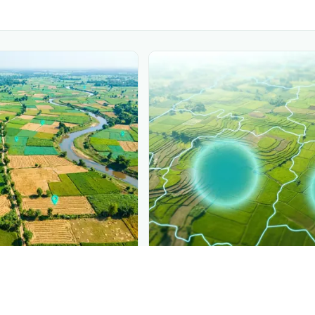
PLANTIX INTELLIGENCE
gence behind this page
Disease pressur
رس چوسنے والا کیڑا
is spreading,
ronomic data that powers
Plantix disease pages.
di