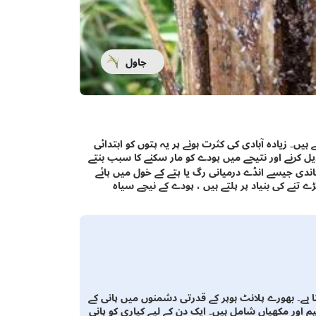
چاول
ہیں۔ زیادہ آبادی کی کثرت ہونے پر یہ پتوں کو ابتدائی
ل کرنے اور نتیجے میں پودے کو مار سکنے کا سبب بنتے
ندی جیسے انڈے درمیانی رگ یا پتے کے خول میں پائے
ے تنے کی بنیاد پر پلتے ہیں ، پودے کے نیچے سیاہ
 ہے۔ بھورے پلانٹ ہوپر کے قدرتی دشمنوں میں پانی کے
م اور مکھیاں شامل ہیں۔ ایک دن کے لیے کیاری کو پانی