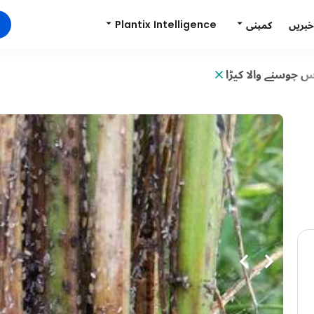
Plantix Intelligence
کمپنی
خبریں
س چوسنے والا کیڑا