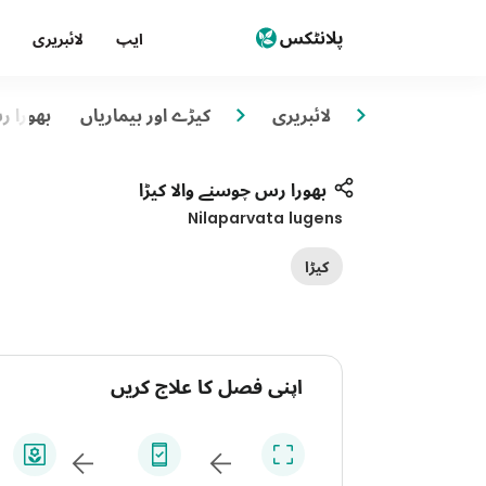
ایپ
لائبریری
لائبریری
کیڑے اور بیماریاں
بھورا ر
بھورا رس چوسنے والا کیڑا
Nilaparvata lugens
کیڑا
اپنی فصل کا علاج کریں