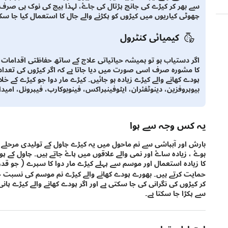
سے بھر کر کیڑے کی جانچ پڑتال کی جاۓ، لہذا بیج کی نوک ہی صرف بے
چھوٹی کیاریوں میں کیڑوں کو پکڑنے والے جال کا استعمال کیا جا سکت
کیمیائی کنٹرول
اگر دستیاب ہو تو ہمیشہ حیاتیاتی علاج کے ساتھ حفاظتی اقدامات
کا مشورہ صرف اسی صورت میں دیا جاتا ہے کہ اگر کیڑوں کی تعداد ب
پودے کھانے والے کیڑے زیادہ ہو جائیں۔ کیڑے مار دوا جو کیڑے کے خ
بیوپروفزین، دینوٹفئران، ایٹوفینپراکس، فینوبوکارپ، فیپرونل، امید
یہ کس وجہ سے ہوا
بارش اور آبپاشی سے نم ماحول میں یہ کیڑے چاول کے تولیدی مرحلے
ہوۓ ، زیادہ ساۓ اور نمی والے علاقوں میں پاۓ جاتے ہیں۔ چاول کے پو
کا زیادہ استعمال اور موسم سے پہلے کیڑے مار دوا کا سپرے ( جو قدر
حمایت کرتے ہیں۔ بھورے پودے کھانے والے کیڑے نم موسم کی نسبت خش
کر کیڑوں کی نگرانی کی جا سکتی ہے اور اگر پودے کھانے والے کیڑے پا
سے پکڑا جا سکتا ہے۔