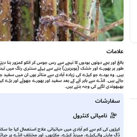
علامات
بالغ اور بچے دونوں پودوں کا نیچے سے رس چوس کر انکو کمزور بنا دیتے 
طور پر بھورے اور خشک (ہوپربرن) بننے سے پہلے سنتری رنگ میں تبدی
ہیں۔ وہ پودے جو کیڑے کی زیادہ آبادی سے متاثر ہوں ان میں سفید چا
جاتے ہیں۔ انڈے سے باہر آنے کے بعد سفید اور بھورے چھوٹے اور بڑے کیڑ
پھپھوندی لگنے کی وجہ بنتے ہیں۔
سفارشات
نامیاتی کنٹرول
کیڑوں کی کم سے کم آبادی میں حیاتیاتی علاج استعمال کیا جا سکتا
ڈگ مارنے والےکیڑے، میریڈ کیڑے، مکڑیوں، اور مختلف انڈے پر جراثی