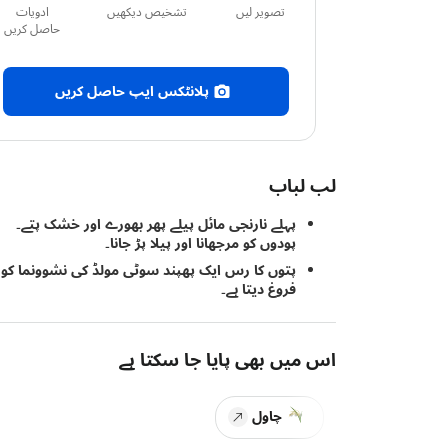
تصویر لیں
تشخیص دیکھیں
ادویات
حاصل کریں
پلانٹکس ایپ حاصل کریں
لب لباب
پہلے نارنجی مائل پیلے پھر بھورے اور خشک پتے۔
پودوں کو مرجھانا اور پیلا پڑ جانا۔
پتوں کا رس ایک پھپند سوٹی مولڈ کی نشوونما کو
فروغ دیتا ہے۔
اس میں بھی پایا جا سکتا ہے
چاول