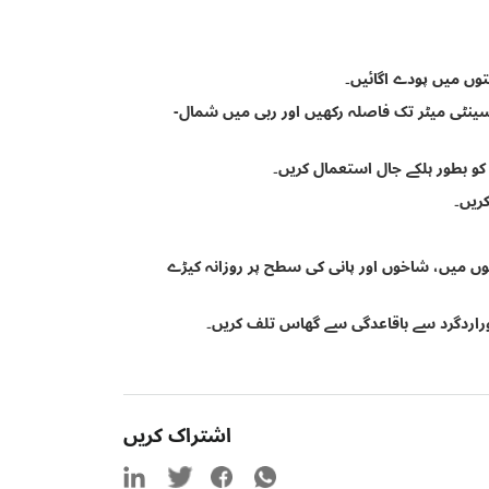
توں میں پودے اگائیں۔
ف کے دوران مشرق - مغرب کے طرف ہر 2 منٹ کے لیے 20 سینٹی میٹر تک فاصلہ رکھیں اور ربی میں شمال-
 کو بطور ہلکے جال استعمال کریں۔
ریں۔
توں میں، شاخوں اور پانی کی سطح پر روزانہ کیڑے
 اوراردگرد سے باقاعدگی سے گھاس تلف کریں۔
اشتراک کریں