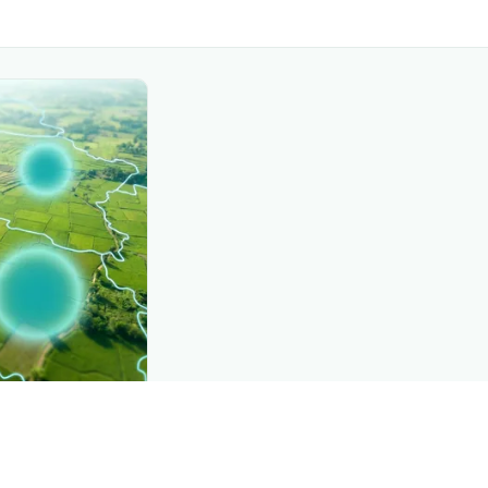
CROP INSIGHTS
e, mapped live
See where
بھورا 
strict by district.