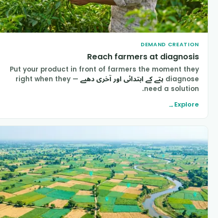
DEMAND CREATIO
Reach farmers at diagnosi
Put your product in front of farmers the moment the
diagnos
پتے کے ابتدائی اور آخری دھبے
— right when they
need a solution
Explor
→