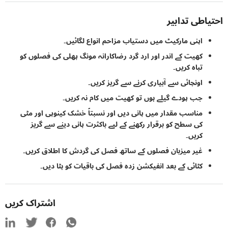
اطی تدابیر
اپنی مارکیٹ میں دستیاب مزاحم انواع لگائیں۔
کھیت کے اندر اور ارد گرد رضاکارانہ مونگ پھلی کی فصلوں کو
تباہ کریں۔
اونچائی سے آبیاری کرنے سے گریز کریں۔
جب پودے گیلے ہوں تو کھیت میں کام نہ کریں۔
مناسب مقدار میں پانی دیں اور نسبتاً خشک کینوپی اور مٹی
کی سطح کو برقرار رکھنے کے لیے باکثرت پانی دینے سے گریز
کریں۔
غیر میزبان فصلوں کے ساتھ فصل کی گردش کا اطلاق کریں۔
کٹائی کے بعد انفیکشن زدہ فصل کی باقیات کو ہٹا دیں۔
اشتراک کریں