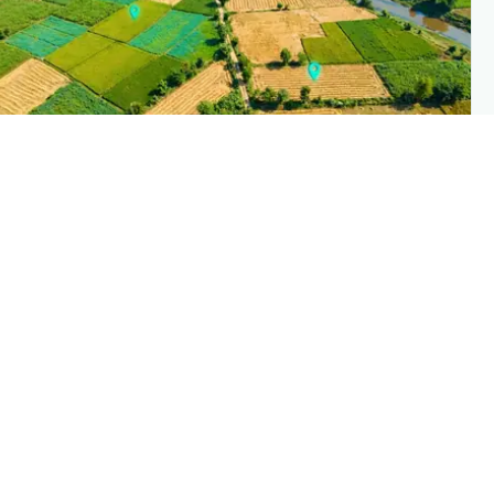
PLANTIX INTELLIGENC
The intelligence behind this pag
Explore the live agronomic data that powers Planti
disease pages
Discove
→