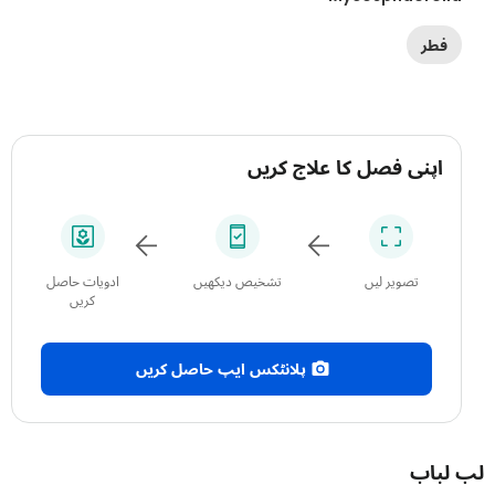
فطر
اپنی فصل کا علاج کریں
تصویر لیں
تشخیص دیکھیں
ادویات حاصل
کریں
پلانٹکس ایپ حاصل کریں
باب