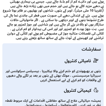
 ہیں اور دائرے کم از کم پاۓ جاتے ہیں۔ جیسے ہی بیماری پھیلتی
بے مزید کالے ہو جاتے ہیں اور حجم میں بھی زیادہ بڑھ جاتے ہیں
(تقریبا 10 ملی میٹر)، اوپر کے پتوں، شاخوں اور پھلیوں پر ظاہر ہونا شروع
ہیں۔ پتے کے ابتدائی دھبے کی صورت میں فطر کی چاندی نما بال کی
شونما پتوں کے اوپر دیکھی جا سکتی ہے ۔ اگر ماحولیاتی حالات
ر ہوں تو بالآخر پتے گر جاتے ہیں اور شاخیں اور جوڑ کمزور ہو جاتے
پت جھڑ پودے کو کمزور اور اور اس کی پیداوار کو کم کرتی ہے ۔
 کی نقصانات متاثرہ جوڑ کی مضبوطی کم ہونے اور کٹآئی کے دوارن
ے اور کھینچنے کے ٹوٹ جانے کے ساتھ ساتھ بڑھتے رہتے ہیں۔
ارشات
نامیاتی کنٹرول
ں پر پھپھوندی کو ختم کرنے والا بیکٹیریا ، بیسیلس سرکولنس اور
اٹیا مرسیسنس ، مونگ پھلی کے پتوں پر بعد پر لگنے والے دھبوں
واقعات کو کم کرنے کے لیے استعمال کریں
کیمیائی کنٹرول
شہ حیاتیاتی علاج کے ساتھ حفاظتی اقدامات کے ایک مربوط نقطہ
 پر غور کریں۔ کلوروتھالونل، ٹیبکونزول، پروپیکونزول