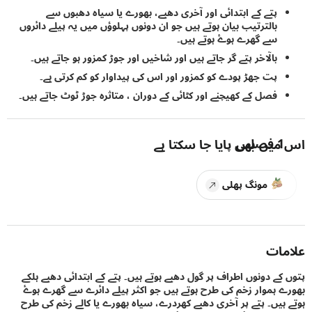
پتے کے ابتدائی اور آخری دھبے، بھورے یا سیاہ دھبوں سے
بالترتیب بیان ہوتے ہیں جو ان دونوں پہلوؤں میں یہ پیلے دائروں
سے گھرے ہوۓ ہوتے ہیں۔
بالآخر پتے گر جاتے ہیں اور شاخیں اور جوڑ کمزور ہو جاتے ہیں۔
پت جھڑ پودے کو کمزور اور اس کی پیداوار کو کم کرتی ہے۔
فصل کے کھیچنے اور کٹائی کے دوران ، متاثرہ جوڑ ٹوٹ جاتے ہیں۔
1
فصلیں
یں بھی پایا جا سکتا ہے
مونگ پھلی
ات
کے دونوں اطراف پر گول دھبے ہوتے ہیں۔ پتے کے ابتدائی دھبے ہلکے
 ہموار زخم کی طرح ہوتے ہیں جو اکثر پیلے دائرے سے گھرے ہوۓ
ہیں۔ پتے پر آخری دھبے کھردرے، سیاہ بھورے یا کالے زخم کی طرح