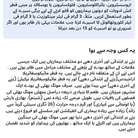
سسٹروبن، پائراکلوسٹروبن، فلوکسٹروبن یا بوسکالد پر مبنی فطر
ادویات کو دونوں بیماریوں کو قابو کرنے کے لیے برگی سپرے کے
بطور استعمال کریں۔ مثلاً، 3 گرام فی لیٹر مینکوزیت یا 3 گرام فی
ر کلوروتھالونل کا اسپرے کرنا جب علامات پہلی بار ظاہر ہوں اور اگر
 ہو تو اسپرے کو 15 دن بعد دہرانا
س وجہ سے ہوا
ر ابتدائی اور آخری دھبے دو مختلف بیماریاں ہیں ایک جیسی
ت کے ساتھ پودے کے بڑھنے کے مختلف مراحل میں ظاہر ہوتے ہیں ۔
ے ان کے متعلقہ نام دیے جاتے ہیں۔ یہ فطر مائیکوسفائریلا
دس(پتے کے ابتدائی دھبے) اور یہ فطر مائیکوسفائریلا برکیلئ (پتے
ری دھبے) سے پیدا ہوتے ہیں۔ صرف مونگ پھلی کے پودے ایک
 میزبان ہیں۔ طعم کا بنیادی ذریعہ دراصل پچھلی مونگ پھلی کی
 کی باقیات ہیں. طویل عرصے تک زیادہ نمی (شبنم)، بھاری بارش
(یا اونچائی سے آبیاری) اور گرم درجہ حرارت (20 ڈگری سینٹی گرہڈ سے
 زیادہ سے زیادہ بیماری کی انفیکشن اور سلسلے کو فروغ دیتے ہیں.
ر ابتدائی اور آخری دھبے دنیا بھر میں مونگ پھلی کی سنگین
یاں ہیں اور اکیلے یا ایک ساتھ ، پھلیوں کی پیداوار کو شدید نقصان
ہیں۔