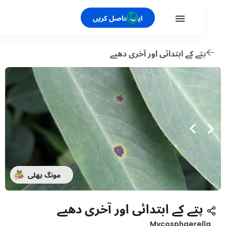
ایپ حاصل کریں
تے کے ابتدائی اور آخری دھبے
مونگ پھلی
پتے کے ابتدائی اور آخری دھبے
Mycosphaerel