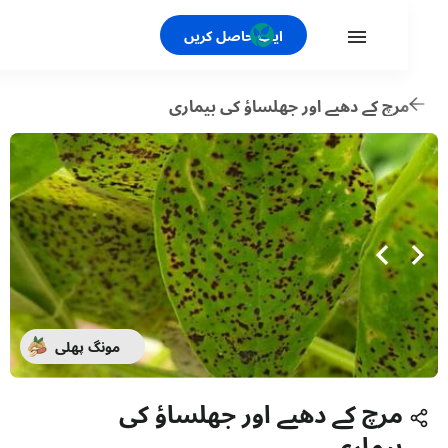
ایپ حاصل کریں
رچ کے دھبے اور جھلساؤ کی بیماری
مونگ پھلی
مرچ کے دھبے اور جھلساؤ کی
بیماری