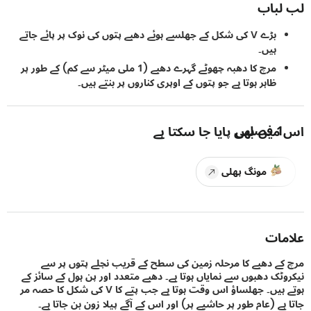
باب
بڑے V کی شکل کے جھلسے ہوئے دھبے پتوں کی نوک پر پائے جاتے
ہیں۔
مرچ کا دھبہ چھوٹے گہرے دھبے (1 ملی میٹر سے کم) کے طور پر
ظاہر ہوتا ہے جو پتوں کے اوپری کناروں پر بنتے ہیں۔
1
فصلیں
یں بھی پایا جا سکتا ہے
مونگ پھلی
ات
ے دھبے کا مرحلہ زمین کی سطح کے قریب نچلے پتوں پر سے
ٹک دھبوں سے نمایاں ہوتا ہے۔ دھبے متعدد اور پن ہول کے سائز کے
ہوتے ہیں۔ جھلساؤ اس وقت ہوتا ہے جب پتے کا V کی شکل کا حصہ مر
ے (عام طور پر حاشیے پر) اور اس کے آگے پیلا زون بن جاتا ہے۔