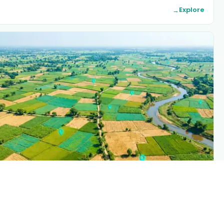
Explor
→
PLANTIX INTELLIGENC
The intelligence behind this pag