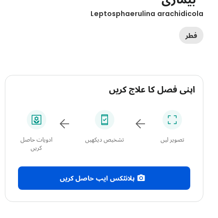
Leptosphaerulina arachidico
فطر
اپنی فصل کا علاج کریں
تصویر لیں
تشخیص دیکھیں
ادویات حاصل
کریں
پلانٹکس ایپ حاصل کریں