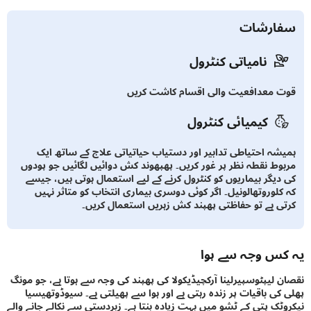
ارشات
نامیاتی کنٹرول
 معدافعیت والی اقسام کاشت کریں
کیمیائی کنٹرول
شہ احتیاطی تدابیر اور دستیاب حیاتیاتی علاج کے ساتھ ایک
وط نقطہ نظر پر غور کریں۔ پھپھوند کش دوائیں لگائیں جو پودوں
دیگر بیماریوں کو کنٹرول کرنے کے لیے استعمال ہوتی ہیں، جیسے
کلوروتھالونیل۔ اگر کوئی دوسری بیماری انتخاب کو متاثر نہیں
ی ہے تو حفاظتی پھپند کش زہریں استعمال کریں۔
س وجہ سے ہوا
 لیپٹوسپیرلینا آرکچیڈیکولا کی پھپند کی وجہ سے ہوتا ہے، جو مونگ
کی باقیات پر زندہ رہتی ہے اور ہوا سے پھیلتی ہے۔ سیوڈوتھیسیا
ٹک پتی کے ٹشو میں بہت زیادہ بنتا ہے۔ زبردستی سے نکالے جانے والے