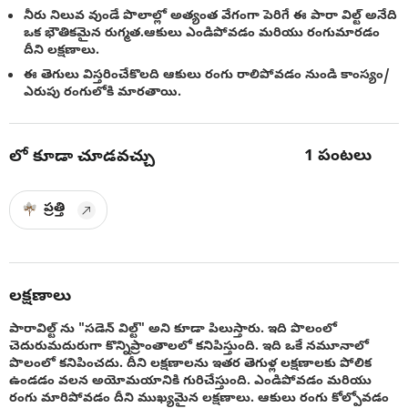
నీరు నిలువ వుండే పొలాల్లో అత్యంత వేగంగా పెరిగే ఈ పారా విల్ట్ అనేది
ఒక భౌతికమైన రుగ్మత.ఆకులు ఎండిపోవడం మరియు రంగుమారడం
దీని లక్షణాలు.
ఈ తెగులు విస్తరించేకొలది ఆకులు రంగు రాలిపోవడం నుండి కాంస్యం/
ఎరుపు రంగులోకి మారతాయి.
1
పంటలు
లో కూడా చూడవచ్చు
ప్రత్తి
లక్షణాలు
పారావిల్ట్ ను "సడెన్ విల్ట్" అని కూడా పిలుస్తారు. ఇది పొలంలో
చెదురుమదురుగా కొన్నిప్రాంతాలలో కనిపిస్తుంది. ఇది ఒకే నమూనాలో
పొలంలో కనిపించదు. దీని లక్షణాలను ఇతర తెగుళ్ల లక్షణాలకు పోలిక
ఉండడం వలన అయోమయానికి గురిచేస్తుంది. ఎండిపోవడం మరియు
రంగు మారిపోవడం దీని ముఖ్యమైన లక్షణాలు. ఆకులు రంగు కోల్పోవడం