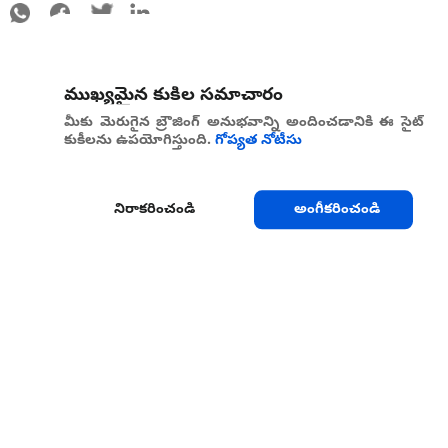
ముఖ్యమైన కుకీల సమాచారం
మీకు మెరుగైన బ్రౌజింగ్ అనుభవాన్ని అందించడానికి ఈ సైట్
కుకీలను ఉపయోగిస్తుంది.
గోప్యత నోటీసు
నిరాకరించండి
అంగీకరించండి