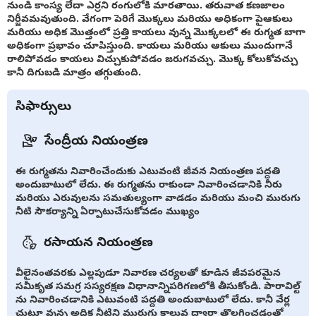
నుండి కాంస్య లేదా ఎర్రని రంగులోకి మారతాయి. తరువాత కణజాలం
నిర్జీవమవుతుంది. వేగంగా పెరిగే మొక్కలు మరియు అధికంగా పైఆకులు
మరియు అధిక మొత్తంలో ప్రత్తి కాయలు వున్న మొక్కలలో ఈ రుగ్మత బాగా
అధికంగా ప్రభావం చూపిస్తుంది. కాయలు మరియు ఆకులు ముందుగానే
రాలిపోవడం కాయలు విచ్చుకుపోవడం జరుగవచ్చు. మొక్క కోలుకోవచ్చు
కానీ దిగుబడి మాత్రం తగ్గుతుంది.
సిఫార్సులు
సేంద్రీయ నియంత్రణ
ఈ రుగ్మతను నివారించేందుకు ఎటువంటి జీవన నియంత్రణ పద్దతి
అందుబాటులో లేదు. ఈ రుగ్మతను రాకుండా నివారించడానికి నీరు
మరియు ఎరువులను సమతుల్యంగా వాడడం మరియు మంచి మురుగు
నీటి సౌకర్యాన్ని ఏర్పాటుచేసుకోవడం ముఖ్యం
రసాయన నియంత్రణ
వీలైనంతవరకు ఎల్లపుడూ నివారణ చర్యలతో కూడిన జీవపరమైన
సమీకృత సమగ్ర సస్యరక్షణ విధానాన్నిపరిగణలోకి తీసుకోండి. పారావిల్ట్
ను నివారించడానికి ఎటువంటి పద్దతి అందుబాటులో లేదు. కానీ వేర్ల
చుట్టూ వున్న అధిక నీటిని మురుగు కాలువ ద్వారా తొలగించడంతో