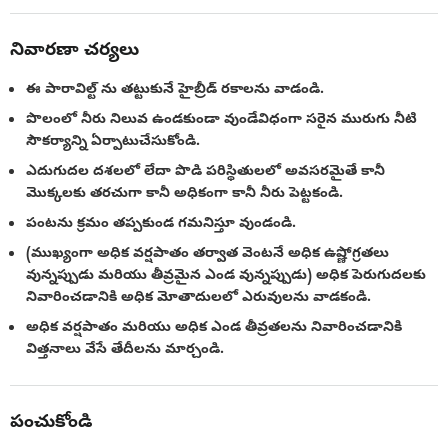
నివారణా చర్యలు
ఈ పారావిల్ట్ ను తట్టుకునే హైబ్రీడ్ రకాలను వాడండి.
పొలంలో నీరు నిలువ ఉండకుండా వుండేవిధంగా సరైన మురుగు నీటి
సౌకర్యాన్ని ఏర్పాటుచేసుకోండి.
ఎదుగుదల దశలలో లేదా పొడి పరిస్థితులలో అవసరమైతే కానీ
మొక్కలకు తరచుగా కానీ అధికంగా కానీ నీరు పెట్టకండి.
పంటను క్రమం తప్పకుండ గమనిస్తూ వుండండి.
(ముఖ్యంగా అధిక వర్షపాతం తర్వాత వెంటనే అధిక ఉష్ణోగ్రతలు
వున్నప్పుడు మరియు తీవ్రమైన ఎండ వున్నప్పుడు) అధిక పెరుగుదలకు
నివారించడానికి అధిక మోతాదులలో ఎరువులను వాడకండి.
అధిక వర్షపాతం మరియు అధిక ఎండ తీవ్రతలను నివారించడానికి
విత్తనాలు వేసే తేదీలను మార్చండి.
పంచుకోండి