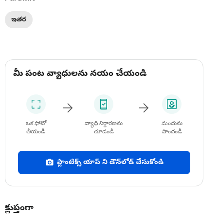
ఇతర
మీ పంట వ్యాధులను నయం చేయండి
ఒక ఫోటో
వ్యాధి నిర్ధారణను
మందును
తీయండి
చూడండి
పొందండి
ప్లాంటిక్స్ యాప్ ని డౌన్‌లోడ్ చేసుకోండి
క్లుప్తంగా