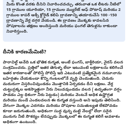
మీరు కొంత వరకు దీనిని నివారించవచ్చు. తరువాత ఒక లీటరు నీటిలో
15 గ్రాముల యూరియా, 15 గ్రాముల మ్యురేట్ ఆఫ్ పోటాష్ మరియు 2
గ్రాముల కాపర్ ఆక్సీ క్లోరైడ్ కలిపి ద్రావణాన్ని తయారుచేసి 100 -150
ద్రావణాన్ని వేర్ల దగ్గర వేయండి. ఈ ద్రావణం మొక్కకు కావలసిన
పోషకాలను తక్షణం అందిస్తుంది మరియు ఫంగల్ తెగుళ్లను రాకుండా
నివారిస్తుంది.
దీనికి కారణమేమిటి?
పారావిల్ట్ అనేది ఒక భౌతిక రుగ్మత, అంటే ఫంగస్, బాక్టీరియా, వైరస్ వలన
సంక్రమించదు. ప్రత్తిలో ఇతర తెగుళ్ళ లేదా ఇటువంటి లక్షణాలను కలిగించే
ఇతర కారణాలతో పోలిస్తే పోలిస్తే ఇది ఎటువంటి ప్రత్యేకమైన నమూనాను
బహిర్గతం చేయకుండా కొన్ని గంటలలోనే వృద్ధి చెందుతుంది. చెదురు
మదురుగా విస్తరించివుండడం మొత్తానికి ఏర్పడడం దీని లక్షణం. వేర్ల
చుట్టుప్రక్కల అకస్మాత్తుగా నీరు నిలువవుండడం వలన ( ఉదృతంగా వర్షం
పాడడం ఎల్ద ధికంగా నీరు పెట్టడం) మరియు వెంటనే అధిక ఉష్ణోగ్రత
మరియు మండే ఎండలవలన ఈ రుగ్మత వస్తుంది అని ఇపుడు తెలిసింది.
వేగంగా మొక్కల ఎదగడం మరియు పోషకాల సమతుల్యత లేకపోవడం
కూడా జరుగుతుంది. అధికంగా సుద్ద వున్న మట్టి నేలల్లో లేదా సరైన
మురుగు నీటి సౌకర్యం లేనప్పుడు మొక్కలలో ఈ రుగ్మత కలిగే అవకాశం
అధికంగా ఉంటుంది.