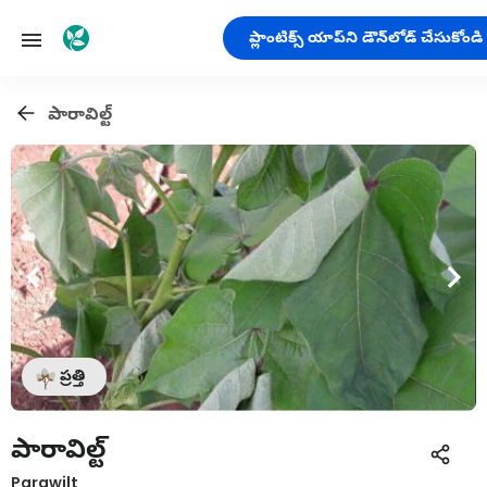
ప్లాంటిక్స్ యాప్‌ని డౌన్‌లోడ్ చేసుకోండి
పారావిల్ట్
ప్రత్తి
పారావిల్ట్
Parawilt