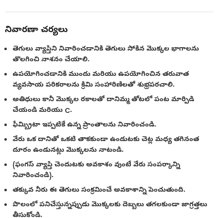
నివారణా చర్యలు
తెగులు వ్యాప్తిని నివారించడానికి తెగులు సోకిన మొక్కల భాగాలను
తొలగించి నాశనం చేయాలి.
ఉపయోగించడానికి ముందు మరియు ఉపయోగించిన తరువాత
వ్యవసాయ పరికరాలను క్రిమి సంహారిణిలతో శుభ్రపరచాలి.
అతిధులు కానీ మొక్కల రకాలతో దానిమ్మ తోటలో పంట మార్పిడి
చేయండి మరియు C.
ఫీమ్బ్రిటా ఇప్పటికే ఉన్న ప్రాంతాలను నివారించండి.
వేరు ఒక దానితో ఒకటి తాకకుండా ఉండుటకు చెట్ల మధ్య తగినంత
దూరం ఉండునట్లు మొక్కలను నాటండి.
(ఫంగస్ వ్యాప్తి చెందుటకు అవకాశం వుంటే వేరు సంపర్కాన్ని
నివారించండి).
తక్కువ నీరు ఈ తెగులు సంక్రమించే అవకాశాన్ని పెంచుతుంది.
పొలంలో పనిచేస్తున్నప్పుడు మొక్కలకు దెబ్బలు తగలకుండా జాగ్రత్తలు
తీసుకోండి.