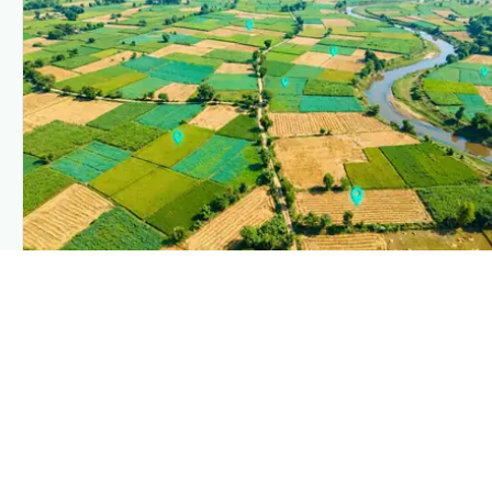
PLANTIX INTELLIGENCE
The intelligence behind this page
Explore the live agronomic data that powers Plantix
disease pages.
Discover
→