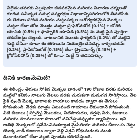
వీలైనంతవరకు ఎల్లపుడూ జీవపరమైన మరియు నివారణ చర్యలతో
కూడిన సమీకృత సమగ్ర సస్యరక్షణ విధానాన్నిపరిగణలోకి తీసుకోండి.
ఈ తెగులు సోకిన మరియు చుట్టుపక్కల ఆరోగ్యకరమైన మొక్కల
చుట్టూ లేదా తోట మొత్తం చుట్టూ ప్రొఫికోనజోల్ (0.1%) + బోరిక్
యాసిడ్ (0.5%) + ఫాస్ఫారిక్ యాసిడ్ (0.5%) ను మట్టి పైన పూర్తిగా
తడిచేటట్టు చల్లండి. నాటడానికి ముందు ఫార్మలిన్ (0.2%) తో మట్టిని
శుద్ధి చేసినా కూడా ఈ తెగులును నియంత్రించవచ్చు. కార్బెండజిమ్
(0.2%), ప్రాపికోనజోల్ (0.15%) లేదా ట్రైడెమార్ఫ్ (0.15%) +
క్లోరోపీరిపోస్ (0.25%) తో కూడా మట్టి ని తడపవచ్చు.
దీనికి కారణమేమిటి?
ఈ శిలీంధ్రం తెగులు సోకిన మొక్కల భాగంలో 190 రోజుల వరకు మరియు
మట్టిలో కనీసం నాలుగు నెలలు వరకు చురుకుగా మనుగడ సాగిస్తాయి. నేల
పైకి వుండే మొక్క భాగాలకు గాయాలు కావడం ద్వారా ఈ తెగులు
సోకుతుంది. వేర్లకు మాత్రం ఎటువంటి గాయాలు లేకుండానే సోకుతుంది.
వీటి బీజాలు ( స్పోర్స్) మొలకలు, నీటిపారుదల, వర్షపు నీరు, కీటకాలు
మరియు మామూలుగా పొలంలో పనిచేస్తునప్పుడూ వ్యాపిస్తాయి. ఇవి
అతిధి మొక్కలలో ప్రవేశించినతర్వాత మైసీలియా మరియు బీజాంశం చెట్టు
యొక్క నాడీ కణజాలం ద్వారా వెళ్లి ఎర్రని గోధుమరంగు నుండి
ఊదారంగులో లేదా నల్లటి పూతను కలిగచేస్తుంది.