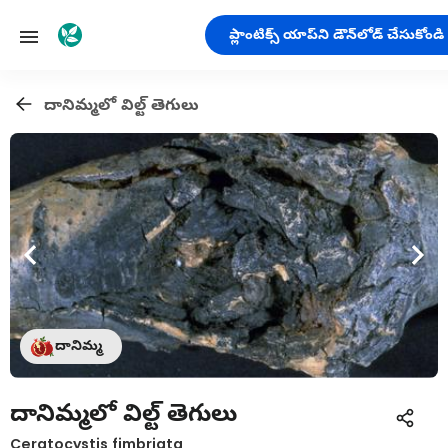
ప్లాంటిక్స్ యాప్‌ని డౌన్‌లోడ్ చేసుకోండి
దానిమ్మలో విల్ట్ తెగులు
దానిమ్మ
దానిమ్మలో విల్ట్ తెగులు
Ceratocystis fimbriata