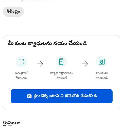
శీలీంధ్రం
మీ పంట వ్యాధులను నయం చేయండి
ఒక ఫోటో
వ్యాధి నిర్ధారణను
మందును
తీయండి
చూడండి
పొందండి
ప్లాంటిక్స్ యాప్ ని డౌన్‌లోడ్ చేసుకోండి
క్లుప్తంగా