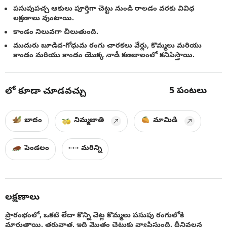
పసుపుపచ్చ ఆకులు పూర్తిగా చెట్టు నుండి రాలడం వరకు వివిధ
లక్షణాలు వుంటాయి.
కాండం నిలువగా చీలుతుంది.
ముదురు బూడిద-గోధుమ రంగు చారకలు వేర్లు, కొమ్మలు మరియు
కాండం మరియు కాండం యొక్క నాడీ కణజాలంలో కనిపిస్తాయి.
5
పంటలు
లో కూడా చూడవచ్చు
బాదం
నిమ్మజాతి
మామిడి
పెండలం
మరిన్ని
లక్షణాలు
ప్రారంభంలో, ఒకటి లేదా కొన్ని చెట్ల కొమ్మలు పసుపు రంగులోకి
మారుతాయి. తరువాత, ఇది మొత్తం చెట్టుకు వ్యాపిస్తుంది. దీనివలన