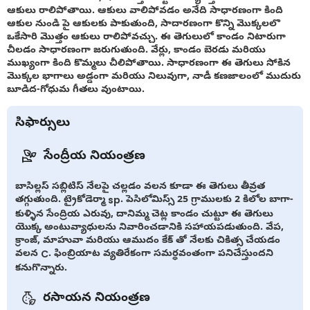
ఆకులు రాలిపోతాయి. ఆకులు వాలిపోవడం అనేది సాధారణంగా కింది
ఆకుల నుండి పై ఆకులకు పాకుతుంది, సాదారణంగా కొన్ని మొక్కలలొ
ఒకేసారి మొత్తం ఆకులు రాలిపోవచ్చు. ఈ తెగులులో కాండం నిటారుగా
చీలడం సాధారణంగా జరుగుతుంది. వేర్లు, కాండం బెరడు మరియు
ముఖ్యంగా కింది కొమ్మలు చీలిపోతాయి. సాధారణంగా ఈ తెగులు సోకిన
మొక్కల భాగాలు అడ్డంగా మరియు నిలువుగా, నాడీ కణజాలంలో ముదురు
బూడిద-గోధుమ గీతలు వుంటాయి.
సిఫార్సులు
సేంద్రీయ నియంత్రణ
బాసిల్లస్ సబ్లిటిస్ నేలపై చల్లడం వలన కూడా ఈ తెగులు తీవ్రత
తగ్గుతుంది. ట్రైకోడెర్మా sp. పెసిలోమిస్స్ 25 గ్రాములకు 2 కిలోల బాగా-
కుళ్ళిన సేంద్రియ ఎరువు, దానిమ్మ చెట్ల కాండం చుట్టూ ఈ తెగులు
యొక్క అంటువ్యాధులను నివారించడానికి సహాయపడుతుంది. వేప,
క్రాంజ్, మాహువా మరియు ఆముదం కేక్ తో నేలకు చికిత్స చేయడం
వలన C. ఫింబ్రియాట వ్యతిరేకంగా సమర్థవంతంగా పనిచేస్తుందని
కనుగొన్నారు.
రసాయన నియంత్రణ