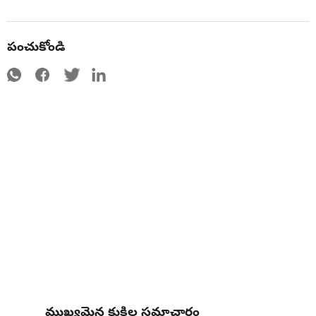
పంచుకోండి
ముఖ్యమైన కుకీల సమాచారం