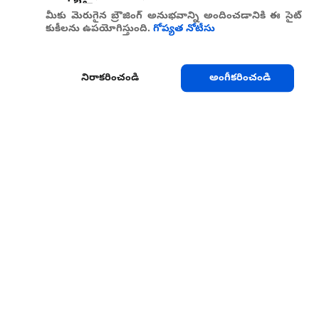
మీకు మెరుగైన బ్రౌజింగ్ అనుభవాన్ని అందించడానికి ఈ సైట్
కుకీలను ఉపయోగిస్తుంది.
గోప్యత నోటీసు
నిరాకరించండి
అంగీకరించండి