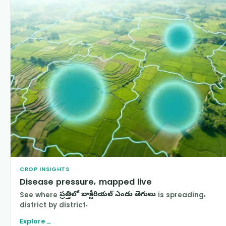
CROP INSIGHTS
Disease pressure, mapped live
See where
ప్రత్తిలో బాక్టీరియల్ ఎండు తెగులు
is spreading,
district by district.
Explore
→