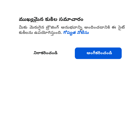
ముఖ్యమైన కుకీల సమాచారం
మీకు మెరుగైన బ్రౌజింగ్ అనుభవాన్ని అందించడానికి ఈ సైట్
కుకీలను ఉపయోగిస్తుంది.
గోప్యత నోటీసు
నిరాకరించండి
అంగీకరించండి