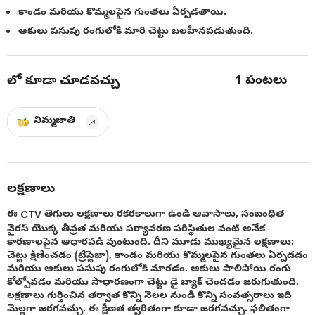
కాండం మరియు కొమ్మలపైన గుంతలు ఏర్పడతాయి.
ఆకులు పసుపు రంగులోకి మారి చెట్టు బలహీనపడుతుంది.
1
పంటలు
లో కూడా చూడవచ్చు
నిమ్మజాతి
లక్షణాలు
ఈ CTV తెగులు లక్షణాలు రకరకాలుగా ఉండి ఆవాసాలు, సంబంధిత
వైరస్ యొక్క తీవ్రత మరియు పర్యావరణ పరిస్థితుల వంటి అనేక
కారణాలపైన ఆధారపడి వుంటుంది. దీని మూడు ముఖ్యమైన లక్షణాలు:
చెట్టు క్షీణించడం (ట్రిస్టెజా), కాండం మరియు కొమ్మలపైన గుంతలు ఏర్పడడం
మరియు ఆకులు పసుపు రంగులోకి మారడం. ఆకులు పాలిపోయి రంగు
కోల్పోవడం మరియు సాధారణంగా చెట్టు డై బ్యాక్ చెందడం జరుగుతుంది.
లక్షణాలు గుర్తించిన తర్వాత కొన్ని నెలల నుండి కొన్ని సంవత్సరాలు ఇది
మెల్లగా జరగవచ్చు. ఈ క్షీణత త్వరితంగా కూడా జరగవచ్చు. ఫలితంగా