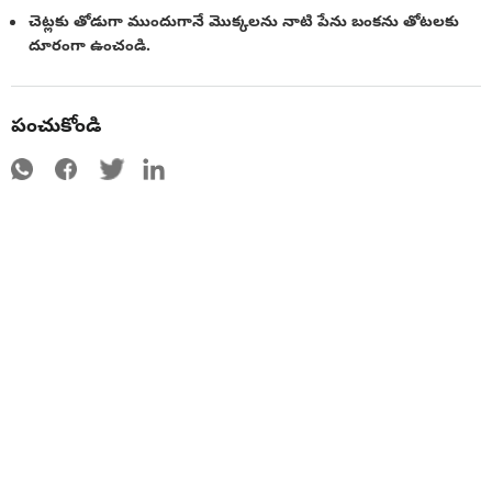
చెట్లకు తోడుగా ముందుగానే మొక్కలను నాటి పేను బంకను తోటలకు
దూరంగా ఉంచండి.
పంచుకోండి