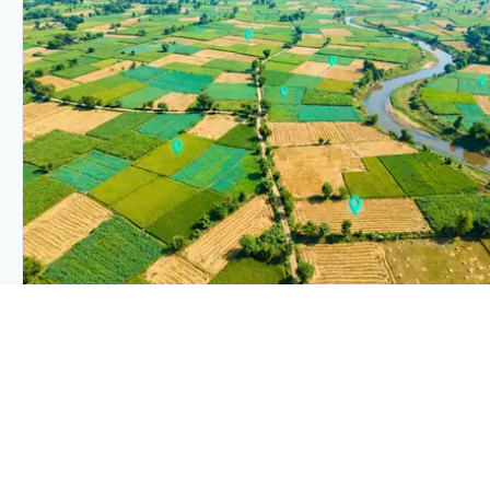
PLANTIX INTELLIGENCE
The intelligence behind this page
Explore the live agronomic data that powers Plantix
disease pages.
Discover
→