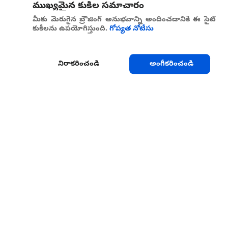
ముఖ్యమైన కుకీల సమాచారం
మీకు మెరుగైన బ్రౌజింగ్ అనుభవాన్ని అందించడానికి ఈ సైట్
కుకీలను ఉపయోగిస్తుంది.
గోప్యత నోటీసు
నిరాకరించండి
అంగీకరించండి