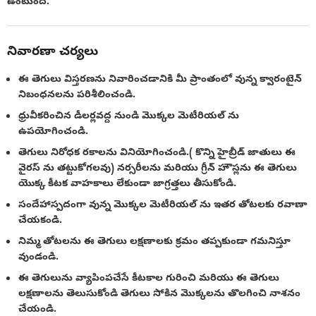
ఉంటుంది.
నివారణా చర్యలు
ఈ తెగులు విస్తరణను నివారించడానికి మీ ప్రాంతంలో వున్న క్వారంటైన్
నిబంధనలను పరిశీలించండి.
ధ్రువీకరించిన డీలర్లవద్ద నుండి మొక్కల మెటీరియల్ ను
ఉపయోగించండి.
తెగులు నిరోధక రకాలను వినియోగించండి.( కొన్ని హైబ్రీడ్ జాతులు ఈ
వైరస్ ను తట్టుకోగలవు) నర్సరీలను మరియు గ్రీన్ హౌస్లను ఈ తెగులు
యొక్క కీటక వాహకాలు లేకుండా జాగ్రత్తలు తీసుకోండి.
సందేహాస్పదంగా వున్న మొక్కల మెటీరియల్ ను ఇతర తోటలకు రవాణా
చేయకండి.
నిమ్మ తోటలను ఈ తెగులు లక్షణాలకు క్రమం తప్పకుండా గమనిస్తూ
వుండండి.
ఈ తెగులును వ్యాపింపచేసే కీటకాల గురించి మరియు ఈ తెగులు
లక్షణాలను తెలుసుకోండి తెగులు సోకిన మొక్కలను తొలగించి నాశనం
చేయండి.