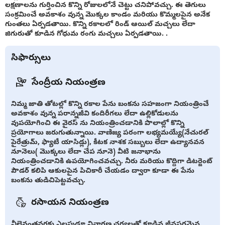
లక్షణాలను గుర్తించిన కొన్ని రోజులలోనే చెట్టు చనిపోవచ్చు. ఈ తెగులు
సంక్రమించే అవకాశం వున్న మొక్కల కాండం మరియు కొమ్మలపైన అనేక
గుంతలు ఏర్పడతాయి. కొన్ని రకాలలో రిండ్ ఆయిల్ మచ్చలు లేదా
జిగురుతో కూడిన గోధుమ రంగు మచ్చలు ఏర్పడతాయి. .
సిఫార్సులు
సేంద్రీయ నియంత్రణ
నిమ్మ జాతి తోటల్లో కొన్ని రకాల పేను బంకను సహజంగా నియంత్రించే
అవకాశం వున్న పరాన్నజీవి కందిరీగలు లేదా ఉల్లికోడులను
వుపయోగించి ఈ వైరస్ ను నియంత్రించడానికి పొలాల్లో కొన్ని
ప్రయోగాలు జరుగుతున్నాయి. వాణిజ్య పరంగా లభ్యమయ్యే(నేచురల్
పైరేత్రుమ్, ఫ్యాటీ యాసిడ్లు), కీటక నాశక సబ్బులు లేదా ఉద్యానవన
నూనెలు( మొక్కలు లేదా చేప నూనె) వీటి జనాభాను
నియంత్రించడానికి ఉపయోగించవచ్చు. నీరు మరియు కొద్దిగా డిటర్జెంట్
పౌడర్ కలిపి ఆకులపైన పిచికారీ చేయడం ద్వారా కూడా ఈ పేను
బంకను తుడిచిపెట్టవచ్చు.
రసాయన నియంత్రణ
వీలైనంతవరకు ఎల్లపుడూ నివారణ చర్యలతో కూడిన జీవపరమైన