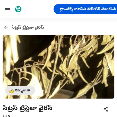
ప్లాంటిక్స్ యాప్‌ని డౌన్‌లోడ్ చేసుకోండి
సిట్రస్ ట్రిస్టెజా వైరస్
నిమ్మజాతి
సిట్రస్ ట్రిస్టెజా వైరస్
CTV