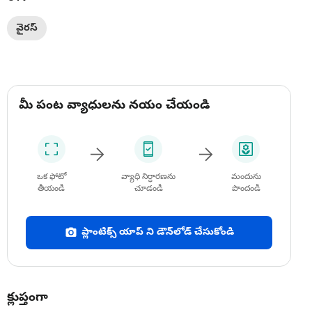
వైరస్
మీ పంట వ్యాధులను నయం చేయండి
ఒక ఫోటో
వ్యాధి నిర్ధారణను
మందును
తీయండి
చూడండి
పొందండి
ప్లాంటిక్స్ యాప్ ని డౌన్‌లోడ్ చేసుకోండి
క్లుప్తంగా