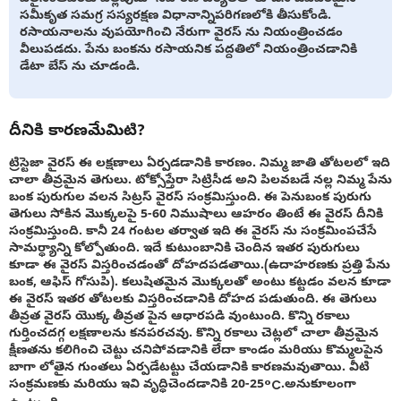
సమీకృత సమగ్ర సస్యరక్షణ విధానాన్నిపరిగణలోకి తీసుకోండి.
రసాయనాలను వుపయోగించి నేరుగా వైరస్ ను నియంత్రించడం
వీలుపడదు. పేను బంకను రసాయనిక పద్దతిలో నియంత్రించడానికి
డేటా బేస్ ను చూడండి.
దీనికి కారణమేమిటి?
ట్రిస్టెజా వైరస్ ఈ లక్షణాలు ఏర్పడడానికి కారణం. నిమ్మ జాతి తోటలలో ఇది
చాలా తీవ్రమైన తెగులు. టోక్సోప్తేరా సిట్రిసీడ అని పిలవబడే నల్ల నిమ్మ పేను
బంక పురుగుల వలన సిట్రస్ వైరస్ సంక్రమిస్తుంది. ఈ పెనుబంక పురుగు
తెగులు సోకిన మొక్కలపై 5-60 నిముషాలు ఆహరం తింటే ఈ వైరస్ దీనికి
సంక్రమిస్తుంది. కానీ 24 గంటల తర్వాత ఇది ఈ వైరస్ ను సంక్రమింపచేసే
సామర్ధ్యాన్ని కోల్పోతుంది. ఇదే కుటుంబానికి చెందిన ఇతర పురుగులు
కూడా ఈ వైరస్ విస్తరించడంతో దోహదపడతాయి.(ఉదాహరణకు ప్రత్తి పేను
బంక, ఆఫిస్ గోసుపి). కలుషితమైన మొక్కలతో అంటు కట్టడం వలన కూడా
ఈ వైరస్ ఇతర తోటలకు విస్తరించడానికి దోహద పడుతుంది. ఈ తెగులు
తీవ్రత వైరస్ యొక్క తీవ్రత పైన ఆధారపడి వుంటుంది. కొన్ని రకాలు
గుర్తించదగ్గ లక్షణాలను కనపరచవు. కొన్ని రకాలు చెట్లలో చాలా తీవ్రమైన
క్షీణతను కలిగించి చెట్టు చనిపోవడానికి లేదా కాండం మరియు కొమ్మలపైన
బాగా లోతైన గుంతలు ఏర్పడేటట్టు చేయడానికి కారణమవుతాయి. వీటి
సంక్రమణకు మరియు ఇవి వృద్ధిచెందడానికి 20-25°C.అనుకూలంగా