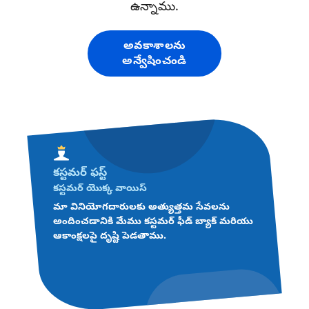
ఉన్నాము.
అవకాశాలను
అన్వేషించండి
కస్టమర్ ఫస్ట్
కస్టమర్ యొక్క వాయిస్
మా వినియోగదారులకు అత్యుత్తమ సేవలను
అందించడానికి మేము కస్టమర్ ఫీడ్ బ్యాక్ మరియు
ఆకాంక్షలపై దృష్టి పెడతాము.