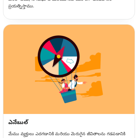
ప్రయత్నిస్తాము.
ఎనేబుల్
మేము వ్యక్తులు ఎదగడానికి మరియు మెరుగైన జీవితాలను గడపడానికి