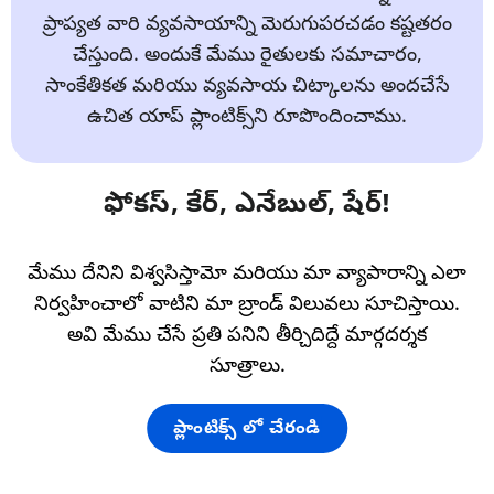
ప్రాప్యత వారి వ్యవసాయాన్ని మెరుగుపరచడం కష్టతరం
చేస్తుంది. అందుకే మేము రైతులకు సమాచారం,
సాంకేతికత మరియు వ్యవసాయ చిట్కాలను అందచేసే
ఉచిత యాప్ ప్లాంటిక్స్‌ని రూపొందించాము.
ఫోకస్, కేర్, ఎనేబుల్, షేర్!
మేము దేనిని విశ్వసిస్తామో మరియు మా వ్యాపారాన్ని ఎలా
నిర్వహించాలో వాటిని మా బ్రాండ్ విలువలు సూచిస్తాయి.
అవి మేము చేసే ప్రతి పనిని తీర్చిదిద్దే మార్గదర్శక
సూత్రాలు.
ప్లాంటిక్స్ లో చేరండి