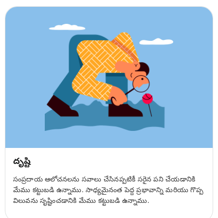
దృష్టి
సంప్రదాయ ఆలోచనలను సవాలు చేసినప్పటికీ సరైన పని చేయడానికి
మేము కట్టుబడి ఉన్నాము. సాధ్యమైనంత పెద్ద ప్రభావాన్ని మరియు గొప్ప
విలువను సృష్టించడానికి మేము కట్టుబడి ఉన్నాము.