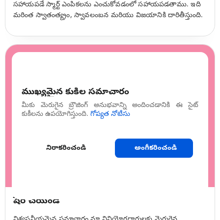
సహాయపడే స్మార్ట్ ఎంపికలను ఎంచుకోవడంలో సహాయపడతాము. ఇది
మరింత స్వాతంత్య్రం, స్వావలంబన మరియు విజయానికి దారితీస్తుంది.
ముఖ్యమైన కుకీల సమాచారం
మీకు మెరుగైన బ్రౌజింగ్ అనుభవాన్ని అందించడానికి ఈ సైట్
కుకీలను ఉపయోగిస్తుంది.
గోప్యత నోటీసు
నిరాకరించండి
అంగీకరించండి
షేర్ చేయండి
విశ్వసనీయమైన సమాచారం మా వినియోగదారులకు మెరుగైన