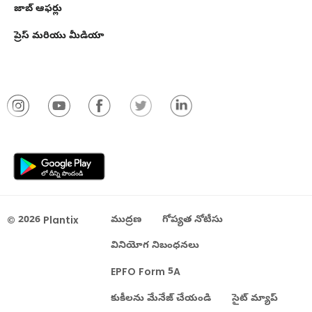
జాబ్ ఆఫర్లు
ప్రెస్ మరియు మీడియా
© 2026 Plantix
ముద్రణ
గోప్యత నోటీసు
వినియోగ నిబంధనలు
EPFO Form 5A
కుకీలను మేనేజ్ చేయండి
సైట్ మ్యాప్