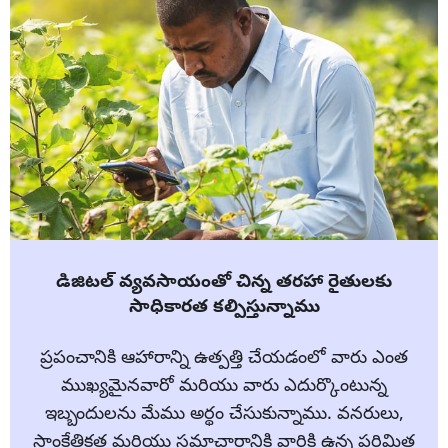
డిజిటల్ వ్యవసాయంతో చిన్న తరహా రైతులకు
సాధికారత కల్పిస్తున్నాము
ప్రపంచానికి ఆహారాన్ని ఉత్పత్తి చేయడంలో వారు ఎంత
ముఖ్యమైనవారో మరియు వారు ఎదుర్కొంటున్న
ఇబ్బందులను మేము అర్థం చేసుకున్నాము. వనరులు,
సాంకేతికత మరియు సమాచారానికి వారికి ఉన్న పరిమిత