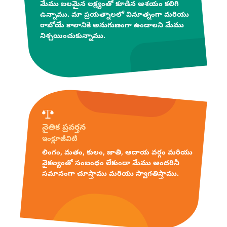
మేము బలమైన లక్ష్యంతో కూడిన ఆశయం కలిగి
ఉన్నాము. మా ప్రయత్నాలలో వినూత్నంగా మరియు
రాబోయే కాలానికి అనుగుణంగా ఉండాలని మేము
నిశ్చయించుకున్నాము.
నైతిక ప్రవర్తన
ఇంక్లూజీవిటి
లింగం, మతం, కులం, జాతి, ఆదాయ వర్గం మరియు
వైకల్యంతో సంబంధం లేకుండా మేము అందరినీ
సమానంగా చూస్తాము మరియు స్వాగతిస్తాము.