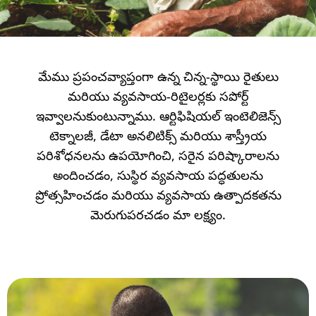
మేము ప్రపంచవ్యాప్తంగా ఉన్న చిన్న-స్థాయి రైతులు
మరియు వ్యవసాయ-రిటైలర్లకు సపోర్ట్
ఇవ్వాలనుకుంటున్నాము. ఆర్టిఫిషియల్ ఇంటెలిజెన్స్
టెక్నాలజీ, డేటా అనలిటిక్స్ మరియు శాస్త్రీయ
పరిశోధనలను ఉపయోగించి, సరైన పరిష్కారాలను
అందించడం, సుస్థిర వ్యవసాయ పద్ధతులను
ప్రోత్సహించడం మరియు వ్యవసాయ ఉత్పాదకతను
మెరుగుపరచడం మా లక్ష్యం.