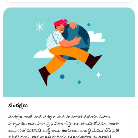
సంరక్షణ
సంరక్షణ అంటే మన చర్యలు మన సామాజిక మరియు సహజ
పర్యావరణాలను ఎలా ప్రభావితం చేస్తాయో తెలుసుకోవడం. అంతా
ఒకదానితో మరొకటి కనెక్ట్ అయి ఉంటాయి. కాబట్టి మేము చేసే ప్రతి
పనిలో దయ, సానుభూతి మరియు సహాయకారిగా ఉండటానికి