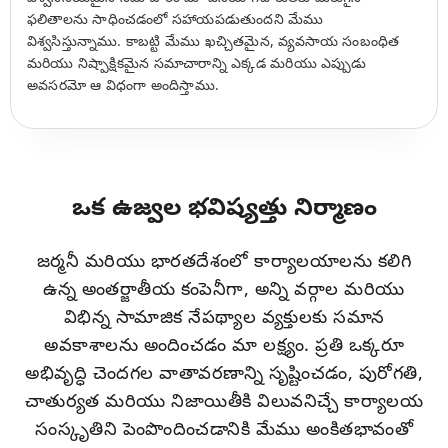
ఫలితాలను సాధించడంలో సహాయపడుతుందని మేము
విశ్వసిస్తున్నాము. కాబట్టి మేము ఖచ్చితమైన, వ్యవసాయ సంబంధిత
మరియు నిష్పాక్షికమైన సమాచారాన్ని ఎక్కడ మరియు ఎప్పుడు
అవసరమో ఆ విధంగా అందిస్తాము.
ఒక ఉజ్వల భవిష్యత్తు నిర్మాణం
జర్మనీ మరియు భారతదేశంలో కార్యాలయాలను కలిగి
ఉన్న అంతర్జాతీయ కంపెనీగా, అన్ని వర్గాల మరియు
విభిన్న సామాజిక నేపథ్యాల వ్యక్తులకు సమాన
అవకాశాలను అందించడం మా లక్ష్యం. ప్రతి ఒక్కరూ
అభివృద్ధి చెందగల వాతావరణాన్ని సృష్టించడం, పురోగతి,
చాతుర్యత మరియు నిజాయితీకి విలువనిచ్చే కార్యాలయ
సంస్కృతిని పెంపొందించడానికి మేము అంకితభావంతో