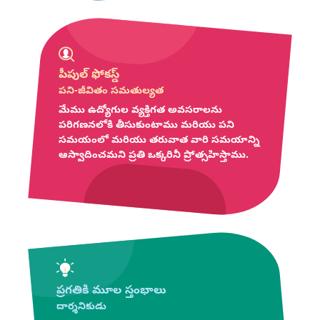
పీపుల్ ఫోకస్డ్
పని-జీవితం సమతుల్యత
మేము ఉద్యోగుల వ్యక్తిగత అవసరాలను
పరిగణనలోకి తీసుకుంటాము మరియు పని
సమయంలో మరియు తరువాత వారి సమయాన్ని
ఆస్వాదించమని ప్రతి ఒక్కరినీ ప్రోత్సహిస్తాము.
ప్రగతికి మూల స్తంభాలు
దార్శనికుడు