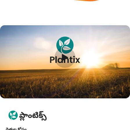
రైతుల కోసం