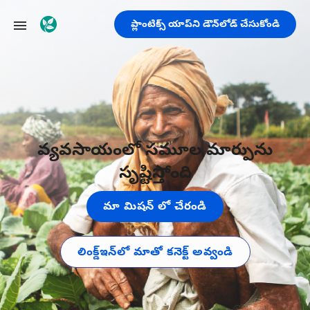
ప్లాంటిక్స్ యాప్‌ని డౌన్‌లోడ్ చేసుకోండి
వ్యవసాయంలో సమూల మార్పును
సృష్టిస్తోంది
మా మిషన్ లో చేరండి
లింక్డ్‌ఇన్‌లో మాతో కనెక్ట్ అవ్వండి