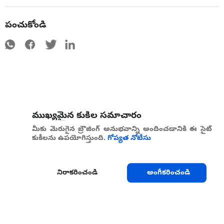
పంచుకోండి
ముఖ్యమైన కుకీల సమాచారం
మీకు మెరుగైన బ్రౌజింగ్ అనుభవాన్ని అందించడానికి ఈ సైట్
కుకీలను ఉపయోగిస్తుంది.
గోప్యత నోటీసు
నిరాకరించండి
అంగీకరించండి