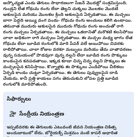
అస్కోచ్యత ఎండు తెగులు సాధారణంగా సీజన్ మొదట్లో సంక్రమిస్తుంది.
గుండ్రని లేత గోధుమ రంగు లేదా తెల్లని చుక్కలు మొలకల మొదటి
ఆకులపైన మరియు మొలకల క్రింది ఆకులపైన ఏర్పడతాయి. ఈ మచ్చలు
బాగా పెద్దది అయ్యి వంగ పండు- గోధుమ రంగు అంచులు కలిగి ఉంటాయి.
తరువాత ముదురు ఆకులపైన ముదురు గోధుమ రంగు అంచుతో రాగి
రంగు మచ్చలు ఏర్పడతాయి. ఈ మచ్చలు ఒకదానితో మరొకటి కలసిపోయి
చాలా అధికంగా రాగి మచ్చలు ఏర్పడతాయి. ఈ మచ్చల మధ్య భాగం లేత
గోధుమ లేదా బూడిద రంగులోకి మారి పేపర్ వలే అయిపోయి చివరకు
రాలిపోతాయి. చాలా రోజుల వరకూ మబ్బులు మరియు తేమ వాతావరణం
వున్న సమయంలో పొడవుగా వున్న నల్లని లేదా బూడిద రంగు పొక్కులు
కాండంపైన కనపడతాయి. ఇక్కడ కూడా చిన్న చిన్న నల్లని పొక్కులు ఈ
మచ్చలపైన కనిపిస్తాయి. కొన్నాళ్లకు ఈ పొక్కులు ఎండిపోయి చీలికలు
ఏర్పడి కాండం చుట్టూ ఏర్పడతాయి. ఈ తెగులు పువ్వులపైన దాడి
చేయదు. కానీ ప్రత్తి కాయలు సగం తెరుచుకుని లోపల ప్రత్తి బూడిద
రంగులోకి మారిపోతుంది.
సిఫార్సులు
సేంద్రీయ నియంత్రణ
ఇప్పటివరకు ఈ తెగులుకు ఎటువంటి జీవన నియంత్రణ చికిత్స
అందుబాటులో లేదు. బోర్డెయక్స్ మిశ్రమం వంటి కాపర్ ఆధారిత