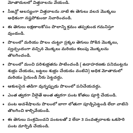
మోతాదులలో విత్తనాలను వేయండి.
సీజన్లో ఆలస్యంగా విత్తనాలను నాటి ఈ తెగులు వలన మొక్కలు
అధికంగా నష్టపోకుండా నివారించండి.
ఈ తెగులు లక్షణాలకోసం పొలాన్ని క్రమం తప్పకుండ గమనిస్తూ
వుండండి.
పొలంలో మరియు పొలం చుట్టూ ప్రక్కల తెగులు సోకిన మొక్కలు,
స్వచ్చందంగా వచ్చిన మొక్కలు మరియు కలుపు మొక్కలను
తొలగించండి.
పొలంలో మంచి పరిశుభ్రతను పాటించండి ( ఉదాహరణకు పనిముట్లను
శుభ్రం చేయడం, బట్టలు శుభ్రం చేయడం వంటివి) అధిక మోతాదులో
మరియు పైనుండి నీరు పెట్టవద్దు.
ఆకులపైన తడిగా వున్నప్పుడు పొలంలో పనిచేయవద్దు.
ఎంత త్వరగా వీలైతే అంత త్వరగా పంట కోతలు పూర్తి చేయండి.
పంట అవశేషాలను పొలంలో బాగా లోతుగా పూడ్చిపెట్టండి లేదా వాటిని
తొలగించి కాల్చివేయండి.
ఈ తెగులు సంక్రమించని పంటలతో 2 లేదా 3 సంవత్సరాలకు ఒకసారి
పంట మార్పిడి చేయండి.