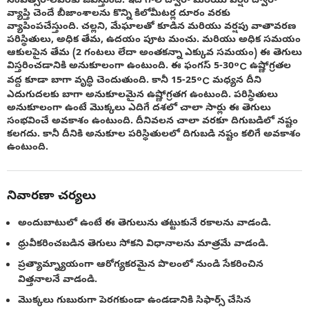
సంవత్సరాలవరకు జీవిస్తుంది. ఇది గాలి ద్వారా మరియు వర్షం ద్వారా
వ్యాప్తి చెందే బీజాంశాలను కొన్ని కిలోమీటర్ల దూరం వరకు
వ్యాపింపచేస్తుంది. చల్లని, మేఘాలతో కూడిన మరియు వర్షపు వాతావరణ
పరిస్థితులు, అధిక తేమ, ఉదయం పూట మంచు. మరియు అధిక సమయం
ఆకులపైన తేమ (2 గంటలు లేదా అంతకన్నా ఎక్కువ సమయం) ఈ తెగులు
విస్తరించడానికి అనుకూలంగా ఉంటుంది. ఈ ఫంగస్ 5-30°C ఉష్ణోగ్రతల
వద్ద కూడా బాగా వృద్ధి చెందుతుంది. కానీ 15-25°C మధ్యన దీని
ఎదుగుదలకు బాగా అనుకూలమైన ఉష్ణోగ్రతగ ఉంటుంది. పరిస్థితులు
అనుకూలంగా ఉంటే మొక్కలు ఎదిగే దశలో చాలా సార్లు ఈ తెగులు
సంభవించే అవకాశం ఉంటుంది. దీనివలన చాలా వరకూ దిగుబడిలో నష్టం
కలగదు. కానీ దీనికి అనుకూల పరిస్థితులలో దిగుబడి నష్టం కలిగే అవకాశం
ఉంటుంది.
నివారణా చర్యలు
అందుబాటులో ఉంటే ఈ తెగులును తట్టుకునే రకాలను వాడండి.
ధ్రువీకరించబడిన తెగులు సోకని విధానాలను మాత్రమే వాడండి.
ప్రత్యామ్న్యాయంగా ఆరోగ్యకరమైన పొలంలో నుండి సేకరించిన
విత్తనాలనే వాడండి.
మొక్కలు గుబురుగా పెరగకుండా ఉండడానికి సిఫార్స్ చేసిన