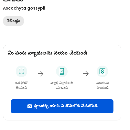
Ascochyta gossypii
శీలీంధ్రం
మీ పంట వ్యాధులను నయం చేయండి
ఒక ఫోటో
వ్యాధి నిర్ధారణను
మందును
తీయండి
చూడండి
పొందండి
ప్లాంటిక్స్ యాప్ ని డౌన్‌లోడ్ చేసుకోండి