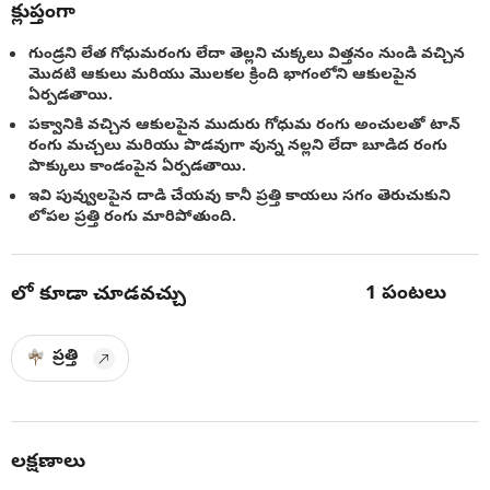
క్లుప్తంగా
గుండ్రని లేత గోధుమరంగు లేదా తెల్లని చుక్కలు విత్తనం నుండి వచ్చిన
మొదటి ఆకులు మరియు మొలకల క్రింది భాగంలోని ఆకులపైన
ఏర్పడతాయి.
పక్వానికి వచ్చిన ఆకులపైన ముదురు గోధుమ రంగు అంచులతో టాన్
రంగు మచ్చలు మరియు పొడవుగా వున్న నల్లని లేదా బూడిద రంగు
పొక్కులు కాండంపైన ఏర్పడతాయి.
ఇవి పువ్వులపైన దాడి చేయవు కానీ ప్రత్తి కాయలు సగం తెరుచుకుని
లోపల ప్రత్తి రంగు మారిపోతుంది.
1
పంటలు
లో కూడా చూడవచ్చు
ప్రత్తి
లక్షణాలు