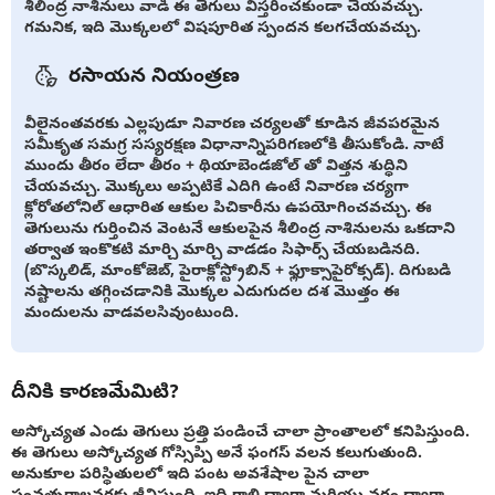
శీలింద్ర నాశినులు వాడి ఈ తెగులు విస్తరించకుండా చేయవచ్చు.
గమనిక, ఇది మొక్కలలో విషపూరిత స్పందన కలగచేయవచ్చు.
రసాయన నియంత్రణ
వీలైనంతవరకు ఎల్లపుడూ నివారణ చర్యలతో కూడిన జీవపరమైన
సమీకృత సమగ్ర సస్యరక్షణ విధానాన్నిపరిగణలోకి తీసుకోండి. నాటే
ముందు తీరం లేదా తీరం + థియాబెండజోల్ తో విత్తన శుద్ధిని
చేయవచ్చు. మొక్కలు అప్పటికే ఎదిగి ఉంటే నివారణ చర్యగా
క్లోరోతలోనిల్ ఆధారిత ఆకుల పిచికారీను ఉపయోగించవచ్చు. ఈ
తెగులును గుర్తించిన వెంటనే ఆకులపైన శీలింద్ర నాశినులను ఒకదాని
తర్వాత ఇంకొకటి మార్చి మార్చి వాడడం సిఫార్స్ చేయబడినది.
(బొస్కలిడ్, మాంకోజెబ్, పైరాక్లోస్ట్రోబిన్ + ఫ్లూక్సాపైరోక్సడ్). దిగుబడి
నష్టాలను తగ్గించడానికి మొక్కల ఎదుగుదల దశ మొత్తం ఈ
మందులను వాడవలసివుంటుంది.
దీనికి కారణమేమిటి?
అస్కోచ్యత ఎండు తెగులు ప్రత్తి పండించే చాలా ప్రాంతాలలో కనిపిస్తుంది.
ఈ తెగులు అస్కోచ్యత గోస్సిప్పి అనే ఫంగస్ వలన కలుగుతుంది.
అనుకూల పరిస్థితులలో ఇది పంట అవశేషాల పైన చాలా