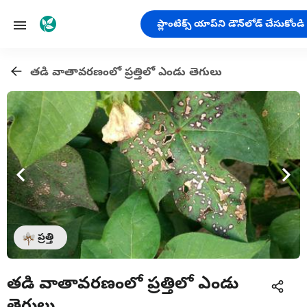
ప్లాంటిక్స్ యాప్‌ని డౌన్‌లోడ్ చేసుకోండి
తడి వాతావరణంలో ప్రత్తిలో ఎండు తెగులు
ప్రత్తి
తడి వాతావరణంలో ప్రత్తిలో ఎండు
తెగులు