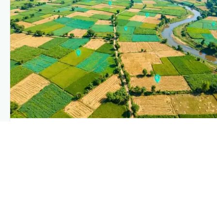
PLANTIX INTELLIGENCE
The intelligence behind this page
Explore the live agronomic data that powers Plantix
disease pages.
Discover
→