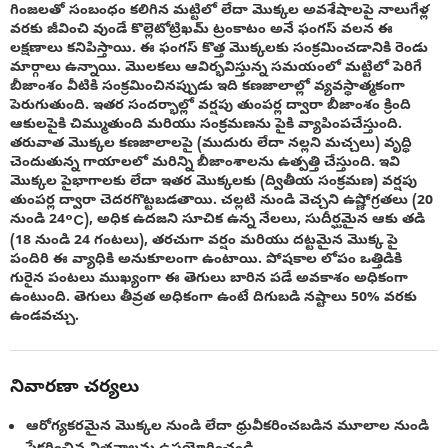
గింజలతో సంబంధం కలిగిన మట్టిలో లేదా మొక్కల అవశేషాలపై నాలుగేళ్ల
వరకు జీవించి వుండే కొల్లెటోట్రిఖమ్ ట్రంకాటం అనే ఫంగస్ వలన ఈ
లక్షణాలు కనిపిస్తాయి. ఈ ఫంగస్ కొత్త మొక్కలకు సంక్రమించడానికి రెండు
మార్గాలు ఉన్నాయి. మొలకలు ఆవిర్భవిస్తున్న సమయంలో మట్టిలో పెరిగే
బీజాంశం వీటికి సంక్రమించినప్పుడు ఇది కణజాలాల్లో వ్యవస్థాత్మకంగా
పెరుగుతుంది. ఇతర సందర్భాల్లో వర్షపు తుంపర్ల ద్వారా బీజాంశం క్రింది
ఆకులపైకి చిమ్ముతుంది మరియు సంక్రమణను పైకి వ్యాపింపచేస్తుంది.
తరువాత మొక్కల కణజాలాలపై (ముదురు లేదా నల్లని మచ్చలు) వృద్ధి
చెందుతున్న గాయాలలో మరిన్ని బీజాంశాలను ఉత్పత్తి చేస్తుంది. ఇవి
మొక్కల పైభాగాలకు లేదా ఇతర మొక్కలకు (ద్వితీయ సంక్రమణ) వర్షపు
తుంపర్ల ద్వారా చెదరగొట్టబడతాయి. చల్లటి నుండి వెచ్చని ఉష్ణోగ్రతలు (20
నుండి 24°C), అధిక ఉదజని సూచిక ఉన్న నేలలు, సుదీర్ఘమైన ఆకు తడి
(18 నుండి 24 గంటలు), తరచుగా వర్షం మరియు దట్టమైన మొక్క పై
పందిరి ఈ వ్యాధికి అనుకూలంగా ఉంటాయి. పోషకాల లోపం ఒత్తిడికి
గురైన పంటలు ముఖ్యంగా ఈ తెగులు బారిన పడే అవకాశం అధికంగా
ఉంటుంది. తెగులు తీవ్రత అధికంగా ఉంటే దిగుబడి నష్టాలు 50% వరకు
ఉండవచ్చు.
నివారణా చర్యలు
ఆరోగ్యకరమైన మొక్కల నుండి లేదా ధ్రువీకరించబడిన మూలాల నుండి