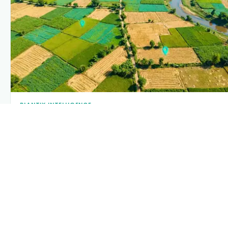
PLANTIX INTELLIGENCE
The intelligence behind this page
Explore the live agronomic data that powers Plantix
disease pages.
Discover
→