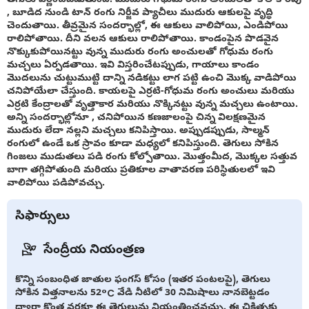
, బూడిద నుండి టాన్ రంగు నిర్జీవ ప్యాచీలు ముదురు ఆకులపై వృద్ధి
చెందుతాయి. తీవ్రమైన సందర్భాల్లో, ఈ ఆకులు వాలిపోయి, ఎండిపోయి
రాలిపోతాయి. దీని వలన ఆకులు రాలిపోతాయి. కాండంపైన పొడవైన
నొక్కుకుపోయినట్టు వున్న ముదురు రంగు అంచులతో గోధుమ రంగు
మచ్చలు ఏర్పడతాయి. ఇవి విస్తరించేటప్పుడు, గాయాలు కాండం
మొదలును చుట్టుముట్టి దాన్ని నడికట్టు లాగ పట్టి ఉంచి మొక్క వాడిపోయి
చనిపోయేలా చేస్తుంది. కాయలపై ఎర్రటి-గోధుమ రంగు అంచులు మరియు
ఎర్రటి కేంద్రాలతో వృత్తాకార మరియు నొక్కినట్టు వున్న మచ్చలు ఉంటాయి.
అన్ని సందర్భాల్లోనూ , చనిపోయిన కణజాలంపై చిన్న విలక్షణమైన
ముదురు లేదా నల్లని మచ్చలు కనిపిస్తాయి. అప్పుడప్పుడు, సాల్మన్
రంగులో ఉండే ఒక స్రావం కూడా మధ్యలో కనిపిస్తుంది. తెగులు సోకిన
గింజలు ముడుతలు పడి రంగు కోల్పోతాయి. మొత్తంమీద, మొక్కల సత్తువ
బాగా తగ్గిపోతుంది మరియు ప్రతికూల వాతావరణ పరిస్థితులలో ఇవి
వాలిపోయి పడిపోవచ్చు.
సిఫార్సులు
సేంద్రీయ నియంత్రణ
కొన్ని సంబంధిత జాతుల ఫంగస్ కోసం (ఇతర పంటలపై), తెగులు
సోకిన విత్తనాలను 52°C వేడి నీటిలో 30 నిమిషాలు నానబెట్టడం
ద్వారా కొంత వరకూ ఈ తెగులును నియంత్రించవచ్చు. ఈ చికిత్సకు