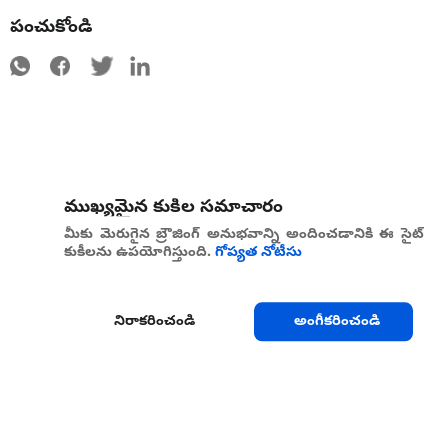
పంచుకోండి
ముఖ్యమైన కుకీల సమాచారం
మీకు మెరుగైన బ్రౌజింగ్ అనుభవాన్ని అందించడానికి ఈ సైట్
కుకీలను ఉపయోగిస్తుంది.
గోప్యత నోటీసు
నిరాకరించండి
అంగీకరించండి