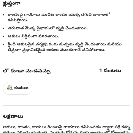
క్లుప్తంగా
కాండంపై గాయాలు మొదట కాండం యొక్క దిగువ భాగాలలో
కనిపిస్తాయి.
తరువాత మొక్క పైభాగంలో వృద్ధి చెందుతాయి.
ఆకులు నిర్జీవంగా మారతాయి.
క్రింది ఆకులపైన చర్మపు రంగు మచ్చలు వృద్ధి చెందుతాయి మరియు
తీవ్రంగా ప్రభావితమైన ఆకులు ముందుగానే చనిపోతాయి.
1
పంటలు
లో కూడా చూడవచ్చు
కందులు
లక్షణాలు
ఆకులు, కాండం, కాయలు గింజలపై గాయాలు కనిపించడం ద్వారా పక్షి కన్ను
తెగులు వర్ణించబడుతుంది. ముదురు గోధుమ రంగు అంచులతో కోలాకారపు