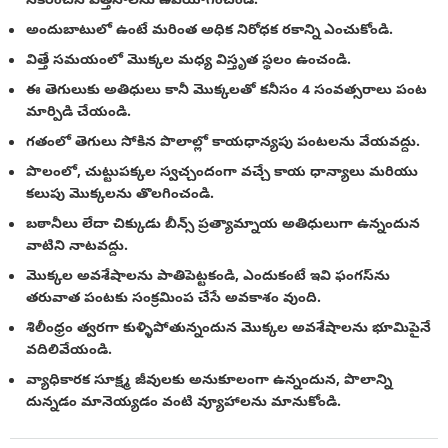
సేకరించిన విత్తనాలను ఉపయోగించండి.
అందుబాటులో ఉంటే మరింత అధిక నిరోధక రకాన్ని ఎంచుకోండి.
విత్తే సమయంలో మొక్కల మధ్య విస్తృత స్థలం ఉంచండి.
ఈ తెగులుకు అతిధులు కానీ మొక్కలతో కనీసం 4 సంవత్సరాలు పంట
మార్పిడి చేయండి.
గతంలో తెగులు సోకిన పొలాల్లో కాయధాన్యపు పంటలను వేయవద్దు.
పొలంలో, చుట్టుపక్కల స్వచ్చందంగా వచ్చే కాయ ధాన్యాలు మరియు
కలుపు మొక్కలను తొలగించండి.
బఠానీలు లేదా చిక్కుడు బీన్స్ ప్రత్యామ్నాయ అతిధులుగా ఉన్నందున
వాటిని నాటవద్దు.
మొక్కల అవశేషాలను పాతిపెట్టకండి, ఎందుకంటే ఇవి ఫంగస్‌ను
తరువాత పంటకు సంక్రమింప చేసే అవకాశం వుంది.
శిలీంధ్రం త్వరగా కుళ్ళిపోతున్నందున మొక్కల అవశేషాలను భూమిపైనే
వదిలివేయండి.
వ్యాధికారక సూక్ష్మ జీవులకు అనుకూలంగా ఉన్నందున, పొలాన్ని
దున్నడం మానెయ్యడం వంటి వ్యూహాలను మానుకోండి.