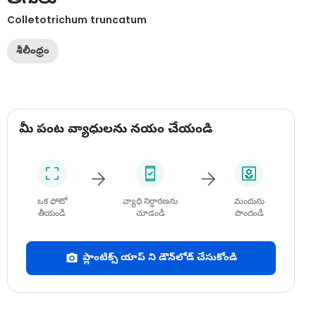
Colletotrichum truncatum
శీలీంధ్రం
మీ పంట వ్యాధులను నయం చేయండి
ఒక ఫోటో
వ్యాధి నిర్ధారణను
మందును
తీయండి
చూడండి
పొందండి
ప్లాంటిక్స్ యాప్ ని డౌన్‌లోడ్ చేసుకోండి