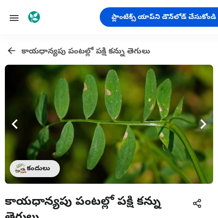
ప్లాంటిక్స్ యాప్‌ని డౌన్‌లోడ్ చేసుకోండి
కాయధాన్యపు పంటల్లో పక్షి కన్ను తెగులు
కందులు
కాయధాన్యపు పంటల్లో పక్షి కన్ను
తెగులు