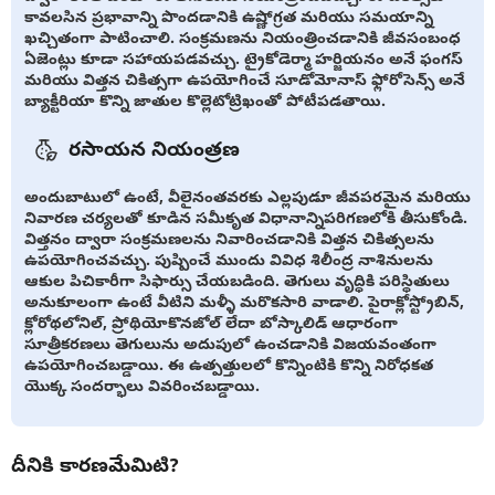
కావలసిన ప్రభావాన్ని పొందడానికి ఉష్ణోగ్రత మరియు సమయాన్ని
ఖచ్చితంగా పాటించాలి. సంక్రమణను నియంత్రించడానికి జీవసంబంధ
ఏజెంట్లు కూడా సహాయపడవచ్చు. ట్రైకోడెర్మా హర్జియనం అనే ఫంగస్
మరియు విత్తన చికిత్సగా ఉపయోగించే సూడోమోనాస్ ఫ్లోరోసెన్స్ అనే
బ్యాక్టీరియా కొన్ని జాతుల కొల్లెటోట్రిఖంతో పోటీపడతాయి.
రసాయన నియంత్రణ
అందుబాటులో ఉంటే, వీలైనంతవరకు ఎల్లపుడూ జీవపరమైన మరియు
నివారణ చర్యలతో కూడిన సమీకృత విధానాన్నిపరిగణలోకి తీసుకోండి.
విత్తనం ద్వారా సంక్రమణలను నివారించడానికి విత్తన చికిత్సలను
ఉపయోగించవచ్చు. పుష్పించే ముందు వివిధ శిలీంద్ర నాశినులను
ఆకుల పిచికారీగా సిఫార్సు చేయబడింది. తెగులు వృద్ధికి పరిస్థితులు
అనుకూలంగా ఉంటే వీటిని మళ్ళీ మరొకసారి వాడాలి. పైరాక్లోస్ట్రోబిన్,
క్లోరోథలోనిల్, ప్రోథియోకొనజోల్ లేదా బోస్కాలిడ్ ఆధారంగా
సూత్రీకరణలు తెగులును అదుపులో ఉంచడానికి విజయవంతంగా
ఉపయోగించబడ్డాయి. ఈ ఉత్పత్తులలో కొన్నింటికి కొన్ని నిరోధకత
యొక్క సందర్భాలు వివరించబడ్డాయి.
దీనికి కారణమేమిటి?