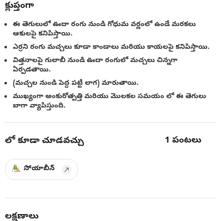
క్లుప్తంగా
ఈ తెగులులో ఊదా రంగు నుండి గోధుమ వర్ణంలో ఉండే మరకలు
ఆకులపై కనిపిస్తాయి.
ఎర్రని రంగు మచ్చలు కూడా కాండాలు మరియు కాయలపై కనిపిస్తాయి.
విత్తనాలపై గులాబీ నుండి ఊదా రంగులో మచ్చలు చిన్నగా
ఏర్పడతాయి.
(మచ్చల నుండి పెద్ద పట్టీ లాగ) మారుతాయి.
ముఖ్యంగా అంకురోత్పత్తి మరియు మొలకల సమయం లో ఈ తెగులు
బాగా వ్యాపిస్తుంది.
1
పంటలు
లో కూడా చూడవచ్చు
సోయాబీన్
లక్షణాలు