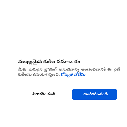
ముఖ్యమైన కుకీల సమాచారం
మీకు మెరుగైన బ్రౌజింగ్ అనుభవాన్ని అందించడానికి ఈ సైట్
కుకీలను ఉపయోగిస్తుంది.
గోప్యత నోటీసు
నిరాకరించండి
అంగీకరించండి