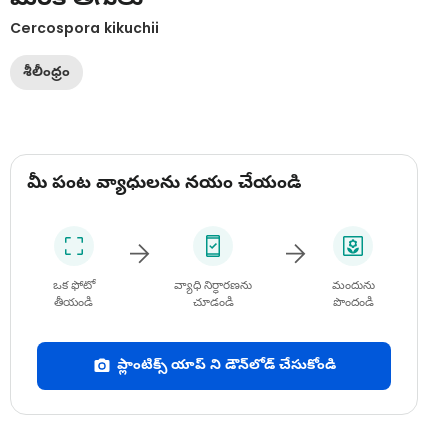
Cercospora kikuchii
శీలీంధ్రం
మీ పంట వ్యాధులను నయం చేయండి
ఒక ఫోటో
వ్యాధి నిర్ధారణను
మందును
తీయండి
చూడండి
పొందండి
ప్లాంటిక్స్ యాప్ ని డౌన్‌లోడ్ చేసుకోండి