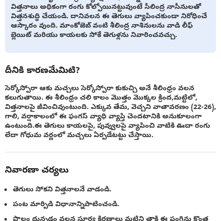
విత్తనాలు అధికంగా రంగు కోల్పోయినట్టువుంటే సీలింద్ర నాసీనులతో
విత్తనశుద్ధి చేయండి. దానివలన ఈ తెగులు వ్యాపించకుండా నిరోధించే
ఆస్కారం వుంది. మాంకోజెబ్ వంటి శీలింద్ర నాశినులను వాడి లీఫ్
బ్లెయిట్ మరియు కాయలకు సోకే తెగుళ్లను నివారించవచ్చు.
దీనికి కారణమేమిటి?
సెర్కోస్పోరా ఆకు మచ్చలు సెర్కోస్పోరా కుకుచ్చి అనే శీలింధ్రం వలన
కలుగుతాయి. ఈ శీలింధ్రం చలి కాలం మొత్తం మొక్కల క్రింద,మట్టిలో,
విత్తనాలపై జీవించివుంటుంది. ఎక్కువ తేమ, వెచ్చని వాతావరణం (22-26),
గాలి, వర్షాకాలంలో ఈ ఫంగస్ వ్యాధి వ్యాప్తి చెందటానికి అనుకూలంగా
ఉంటుంది.ఈ తెగులు కాయలపై, పువ్వులపై వ్యాపించి వాటికి ఊదా రంగు
లేదా గోధుమ వర్ణంలో మచ్చలు ఏర్పడేటట్టు చేస్తాయి.
నివారణా చర్యలు
తెగులు సోకని విత్తనాలనే వాడండి.
పంట మార్పిడి విధానాన్నిపాటించండి.
పొలం దున్నడం వలన సూర్య కిరణాలు మట్టిని తాకి ఈ ఫంగిను కొంత