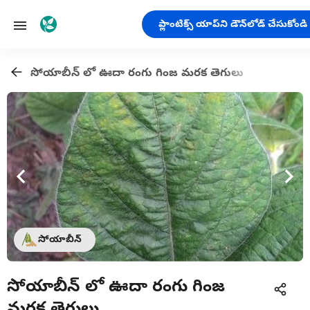
ప్లాంటిక్స్ యాప్‌ని డౌన్‌లోడ్ చేసుకోండి
సోయాబీన్ లో ఊదా రంగు గింజ మరక తెగులు
సోయాబీన్
సోయాబీన్ లో ఊదా రంగు గింజ
మరక తెగులు