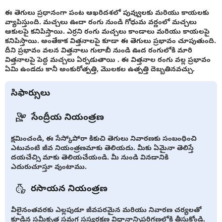
ఈ తెగులు ప్రధానంగా పంట ఆఖరిదశలో పువ్వులకు మరియు కాయలకు
వ్యాపిస్తుంది. మచ్చలు ఊదా రంగు నుండి గోధుమ వర్ణంలో మచ్చలు
ఆకులపై కనిపిస్తాయి. ఎర్రని రంగు మచ్చలు కాండాలు మరియు కాయలపై
కనిపిస్తాయి. అంతేకాక విత్తనాలపై కూడా ఈ తెగులు ప్రభావం చూపుతుంది.
దీని ప్రభావం వలన విత్తనాలు గులాబీ నుండి ఊద రంగులోకి మారి
విత్తనాలపై పెద్ద మచ్చలు ఏర్పడుతాయి . ఈ విత్తనాల రంగు వల్ల ప్రభావం
ఏమి ఉండదు కానీ అంకురోత్పత్తి, మొలకల ఉత్పత్తి దెబ్బతినవచ్చు.
సిఫార్సులు
సేంద్రీయ నియంత్రణ
క్షమించండి, ఈ సేస్కోపోరా కికుచి తెగులు నివారణకు సంబంధించి
ఎటువంటి జీవ నియంత్రణమాకు తెలియదు. మీకు ఏమైనా తెలిస్తే
దయచేచ్సి మాకు తెలియచేయండి. మీ నుండి వినడానికి
ఎదురుచూస్తూ వుంటాము.
రసాయన నియంత్రణ
వీలైనంతవరకు ఎల్లపుడూ జీవపరమైన మరియు నివారణ చర్యలతో
కూడిన సమీకృత సమగ్ర సస్యరక్షణ విధానాన్నిపరిగణలోకి తీసుకోండి.