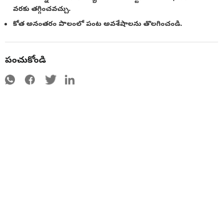
వరకు తగ్గించవచ్చు.
కోత అనంతరం పొలంలో పంట అవశేషాలను తొలగించండి.
పంచుకోండి