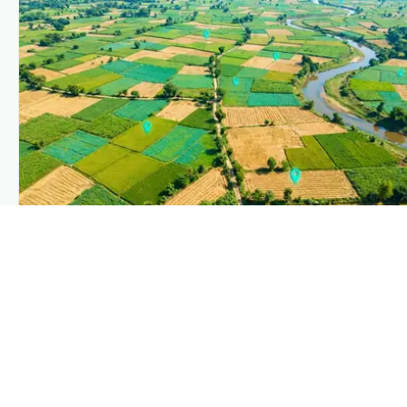
PLANTIX INTELLIGENCE
The intelligence behind this page
Explore the live agronomic data that powers Plantix
disease pages.
Discover
→