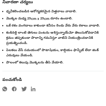
నివారణా చర్యలు
ధృవీకరించబడిన ఆరోగ్యకరమైన విత్తనాలు వాడాలి.
మొక్కల మధ్య 25cm x 25cm దూరం ఉండాలి.
ఒకే రకం వంగడాలు కాకుండా కనీసం రెండు వేరు వేరు రకాలు వాడాలి.
కంకినల్లి లాంటి తెగులు పంటను ఆశిస్తున్నాయేమో తెలుసుకోవడానికి
క్రమం తప్పకుండా పొలాన్ని గమనిస్తూ వాటిని నియంత్రించడానికి
ప్రయత్నించండి.
పిలకలు వేసే సమయంలో పొటాషియం, కాల్షియం ఫాస్ఫేట్ లేదా జింక్
ఎరువులు వేయండి.
పొలంలో కలుపు మొక్కలను తీసి వేయాలి.
పంచుకోండి