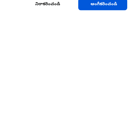
నిరాకరించండి
అంగీకరించండి