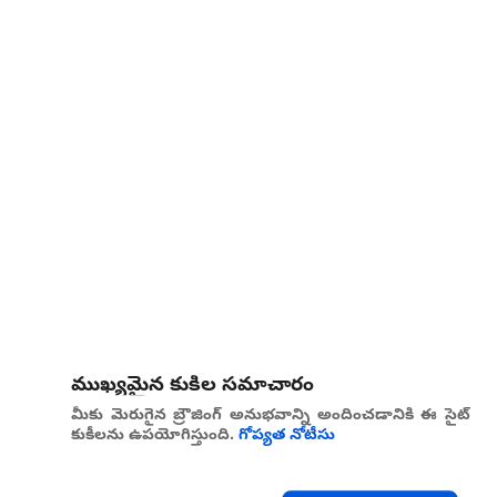
ముఖ్యమైన కుకీల సమాచారం
మీకు మెరుగైన బ్రౌజింగ్ అనుభవాన్ని అందించడానికి ఈ సైట్
కుకీలను ఉపయోగిస్తుంది.
గోప్యత నోటీసు