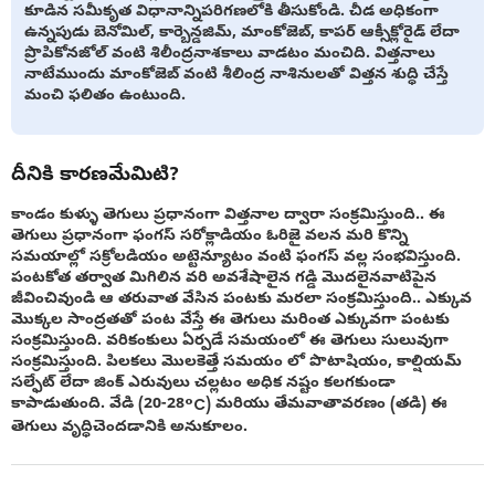
కూడిన సమీకృత విధానాన్నిపరిగణలోకి తీసుకోండి. చీడ అధికంగా
ఉన్నపుడు బెనోమిల్, కార్బెన్డజిమ్, మాంకోజెబ్, కాపర్ ఆక్సీక్లోరైడ్ లేదా
ప్రొపికోనజోల్ వంటి శిలీంద్రనాశకాలు వాడటం మంచిది. విత్తనాలు
నాటేముందు మాంకోజెబ్ వంటి శీలింద్ర నాశినులతో విత్తన శుద్ధి చేస్తే
మంచి ఫలితం ఉంటుంది.
దీనికి కారణమేమిటి?
కాండం కుళ్ళు తెగులు ప్రధానంగా విత్తనాల ద్వారా సంక్రమిస్తుంది.. ఈ
తెగులు ప్రధానంగా ఫంగస్ సరోక్లాడియం ఓరిజై వలన మరి కొన్ని
సమయాల్లో సక్రోలడియం అట్టెన్యూటం వంటి ఫంగస్ వల్ల సంభవిస్తుంది.
పంటకోత తర్వాత మిగిలిన వరి అవశేషాలైన గడ్డి మొదలైనవాటిపైన
జీవించివుండి ఆ తరువాత వేసిన పంటకు మరలా సంక్రమిస్తుంది.. ఎక్కువ
మొక్కల సాంద్రతతో పంట వేస్తే ఈ తెగులు మరింత ఎక్కువగా పంటకు
సంక్రమిస్తుంది. వరికంకులు ఏర్పడే సమయంలో ఈ తెగులు సులువుగా
సంక్రమిస్తుంది. పిలకలు మొలకెత్తే సమయం లో పొటాషియం, కాల్షియమ్
సల్ఫేట్ లేదా జింక్ ఎరువులు చల్లటం అధిక నష్టం కలగకుండా
కాపాడుతుంది. వేడి (20-28°C) మరియు తేమవాతావరణం (తడి) ఈ
తెగులు వృద్ధిచెందడానికి అనుకూలం.