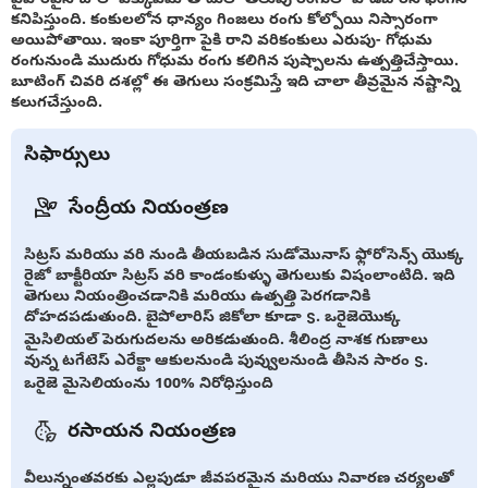
కనిపిస్తుంది. కంకులలోన ధాన్యం గింజలు రంగు కోల్పోయి నిస్సారంగా
అయిపోతాయి. ఇంకా పూర్తిగా పైకి రాని వరికంకులు ఎరుపు- గోధుమ
రంగునుండి ముదురు గోధుమ రంగు కలిగిన పుష్పాలను ఉత్పత్తిచేస్తాయి.
బూటింగ్ చివరి దశల్లో ఈ తెగులు సంక్రమిస్తే ఇది చాలా తీవ్రమైన నష్టాన్ని
కలుగచేస్తుంది.
సిఫార్సులు
సేంద్రీయ నియంత్రణ
సిట్రస్ మరియు వరి నుండి తీయబడిన సుడోమొనాస్ ఫ్లోరోసెన్స్ యొక్క
రైజో బాక్టీరియా సిట్రస్ వరి కాండంకుళ్ళు తెగులుకు విషంలాంటిది. ఇది
తెగులు నియంత్రించడానికి మరియు ఉత్పత్తి పెరగడానికి
దోహదపడుతుంది. బైపోలారిస్ జికోలా కూడా S. ఒరైజెయొక్క
మైసిలియల్ పెరుగుదలను అరికడుతుంది. శీలింద్ర నాశక గుణాలు
వున్న టగేటెస్ ఎరేక్టా ఆకులనుండి పువ్వులనుండి తీసిన సారం S.
ఒరైజె మైసెలియంను 100% నిరోధిస్తుంది
రసాయన నియంత్రణ
వీలున్నంతవరకు ఎల్లపుడూ జీవపరమైన మరియు నివారణ చర్యలతో