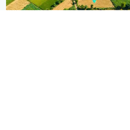
PLANTIX INTELLIGENCE
The intelligence behind this page
Explore the live agronomic data that powers Plantix
disease pages.
Discover
→