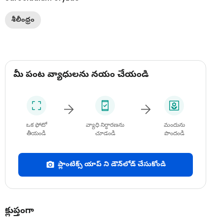
శీలీంధ్రం
మీ పంట వ్యాధులను నయం చేయండి
ఒక ఫోటో
వ్యాధి నిర్ధారణను
మందును
తీయండి
చూడండి
పొందండి
ప్లాంటిక్స్ యాప్ ని డౌన్‌లోడ్ చేసుకోండి
క్లుప్తంగా