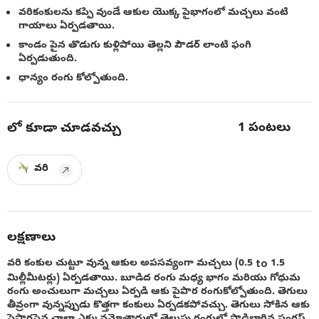
వరికంకులను కప్పి వుండే ఆకుల యొక్క పైభాగంలో మచ్చలు వంటి
గాయాలు ఏర్పడతాయి.
కాండం పైన తొడుగు కుళ్లిపోయి తెల్లని పౌడర్ లాంటి ఫంగి
ఏర్పడుతుంది.
ధాన్యం రంగు కోల్పోతుంది.
1
పంటలు
లో కూడా చూడవచ్చు
వరి
లక్షణాలు
వరి కంకుల చుట్టూ వున్న ఆకుల అపసవ్యంగా మచ్చలు (0.5 to 1.5
మిల్లీమీటర్లు) ఏర్పడతాయి. బూడిద రంగు మధ్య భాగం మరియు గోధుమ
రంగు అంచులుగా మచ్చలు ఏర్పడి ఆకు పైపొర రంగుకోల్పోతుంది. తెగులు
తీవ్రంగా వున్నప్పుడు కొత్తగా కంకులు ఏర్పడకపోవచ్చు. తెగులు సోకిన ఆకు
పైపొరపైన చాలా ఎక్కువమోతాదులో తెలుపు రంగులో పొడిబారిన ఫంగస్