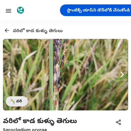
ప్లాంటిక్స్ యాప్‌ని డౌన్‌లోడ్ చేసుకోండి
వరిలో కాడ కుళ్ళు తెగులు
వరి
వరిలో కాడ కుళ్ళు తెగులు
Sarocladium oryzae