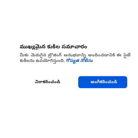
ముఖ్యమైన కుకీల సమాచారం
మీకు మెరుగైన బ్రౌజింగ్ అనుభవాన్ని అందించడానికి ఈ సైట్
కుకీలను ఉపయోగిస్తుంది.
గోప్యత నోటీసు
నిరాకరించండి
అంగీకరించండి