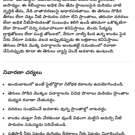
అసాధ్యం. ఈ శిలీంధ్రాలు అధిక నేల తేమ స్థాయిలపైన మరియు వాటి
వృద్ధికి తేమ, వేడి వాతావరణంపై ఆధారపడతాయి. ఈ తెగులు సోకిన
తీగలు లేదా చెట్లు నీటి పారుదల సరిగా లేని ప్రాంతాలు, తరుచూ వరదలు
లేదా అధిక నీటిపారుదలతో సంబంధం కలిగి ఉండి తరచుగా ఒకొక్కటిగా
లేదా పొలంలో చిన్న సమూహాలుగా కనిపిస్తాయి. బిందు సేద్యపు
ద్రాక్షతోటలు లేదా పండ్ల తోటలలో, నేరుగా వాల్వ్ కింద ఉన్న కాండం పైన
నీరు నేరుగా పడడం వలన అప్పుడప్పుడు ఈ లక్షణాలు కనిపిస్తాయి.
తెగులు సోకిన మొక్క పదార్ధాలను అంటుకట్టే సమయంలో రవాణా
చేసినప్పుడు కూడా ఈ తెగులు వ్యాప్తి చెందే అవకాశం ఉంటుంది.
నివారణా చర్యలు
అందుబాటులో ఉంటే ఫైటోఫ్తోరా నిరోధక రకాలను ఉపయోగించండి.
తెగులు సోకిన మొక్కల పదార్థాలను వివిధ పొలాలు మరియు ప్రాంతాల
మధ్యన రవాణా చేయవద్దు.
వరదలు సంభవించే అవకాశం వున్న ప్రాంతాల్లో నాటవద్దు.
కాండం చుట్టూ నీరు చేరకుండా వుండే విధంగా మట్టిని అమర్చి నీటి
పారుదల సమస్యను సరిచేయండి.
ప్రతిసారీ నీరు పెట్టడం మరియు దీర్ఘకాలం నీరు పెట్టడం నివారించండి.