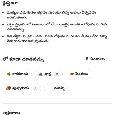
క్లుప్తంగా
మొక్కల ఎదుగుదల తగ్గడం మరియు చిన్న ఆకులు ఏర్పడడం
జరుగుతుంది.
చెట్టు పైభాగంలో కణజాలంలో లేదా మొత్తం అంతటా గోధుమ రంగును
చూడవచ్చు.
ఇది వేర్లకు సంక్రమించడం వలన గోధుమ రంగు నుండి నల్ల వేరు కళ్ళు
తెగులుకు కారణమవుతుంది.
8
పంటలు
లో కూడా చూడవచ్చు
కాకరకాయ
ద్రాక్ష
పెండలం
పుచ్చకాయ
మరిన్ని
లక్షణాలు