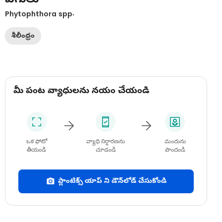
Phytophthora spp.
శీలీంధ్రం
మీ పంట వ్యాధులను నయం చేయండి
ఒక ఫోటో
వ్యాధి నిర్ధారణను
మందును
తీయండి
చూడండి
పొందండి
ప్లాంటిక్స్ యాప్ ని డౌన్‌లోడ్ చేసుకోండి