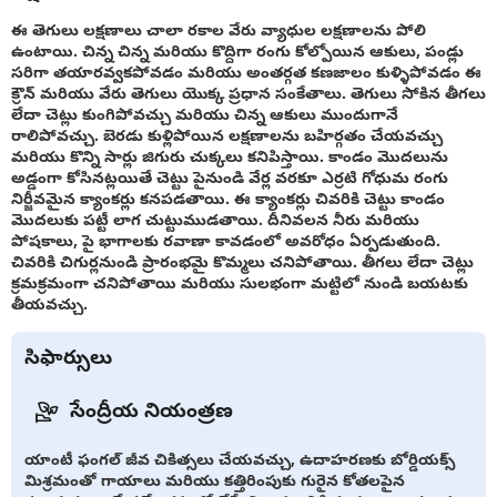
ఈ తెగులు లక్షణాలు చాలా రకాల వేరు వ్యాధుల లక్షణాలను పోలి
ఉంటాయి. చిన్న చిన్న మరియు కొద్దిగా రంగు కోల్పోయిన ఆకులు, పండ్లు
సరిగా తయారవ్వకపోవడం మరియు అంతర్గత కణజాలం కుళ్ళిపోవడం ఈ
క్రౌన్ మరియు వేరు తెగులు యొక్క ప్రధాన సంకేతాలు. తెగులు సోకిన తీగలు
లేదా చెట్లు కుంగిపోవచ్చు మరియు చిన్న ఆకులు ముందుగానే
రాలిపోవచ్చు. బెరడు కుళ్లిపోయిన లక్షణాలను బహిర్గతం చేయవచ్చు
మరియు కొన్ని సార్లు జిగురు చుక్కలు కనిపిస్తాయి. కాండం మొదలును
అడ్డంగా కోసినట్లయితే చెట్టు పైనుండి వేర్ల వరకూ ఎర్రటి గోధుమ రంగు
నిర్జీవమైన క్యాంకర్లు కనపడతాయి. ఈ క్యాంకర్లు చివరికి చెట్టు కాండం
మొదలుకు పట్టీ లాగ చుట్టుముడతాయి. దీనివలన నీరు మరియు
పోషకాలు, పై భాగాలకు రవాణా కావడంలో అవరోధం ఏర్పడుతుంది.
చివరికి చిగుర్లనుండి ప్రారంభమై కొమ్మలు చనిపోతాయి. తీగలు లేదా చెట్లు
క్రమక్రమంగా చనిపోతాయి మరియు సులభంగా మట్టిలో నుండి బయటకు
తీయవచ్చు.
సిఫార్సులు
సేంద్రీయ నియంత్రణ
యాంటీ ఫంగల్ జీవ చికిత్సలు చేయవచ్చు, ఉదాహరణకు బోర్డియక్స్
మిశ్రమంతో గాయాలు మరియు కత్తిరింపుకు గురైన కోతలపైన