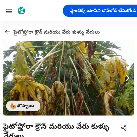
ప్లాంటిక్స్ యాప్‌ని డౌన్‌లోడ్ చేసుకోండి
ఫైటోఫ్తోరా క్రౌన్ మరియు వేరు కుళ్ళు వేగులు
బొప్పాయి
ఫైటోఫ్తోరా క్రౌన్ మరియు వేరు కుళ్ళు
వేగులు