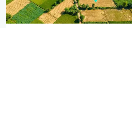
PLANTIX INTELLIGENCE
The intelligence behind this page
Explore the live agronomic data that powers Plantix
disease pages.
Discover
→