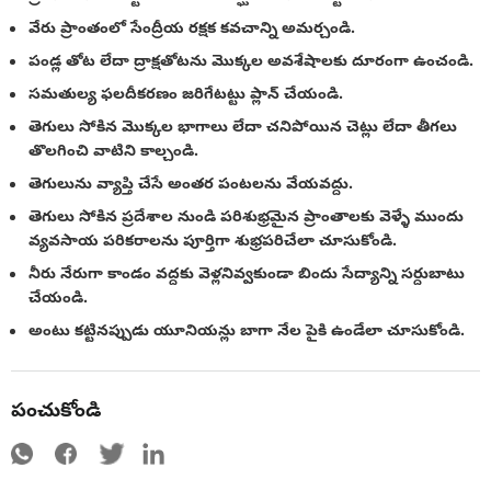
వేరు ప్రాంతంలో సేంద్రీయ రక్షక కవచాన్ని అమర్చండి.
పండ్ల తోట లేదా ద్రాక్షతోటను మొక్కల అవశేషాలకు దూరంగా ఉంచండి.
సమతుల్య ఫలదీకరణం జరిగేటట్టు ప్లాన్ చేయండి.
తెగులు సోకిన మొక్కల భాగాలు లేదా చనిపోయిన చెట్లు లేదా తీగలు
తొలగించి వాటిని కాల్చండి.
తెగులును వ్యాప్తి చేసే అంతర పంటలను వేయవద్దు.
తెగులు సోకిన ప్రదేశాల నుండి పరిశుభ్రమైన ప్రాంతాలకు వెళ్ళే ముందు
వ్యవసాయ పరికరాలను పూర్తిగా శుభ్రపరిచేలా చూసుకోండి.
నీరు నేరుగా కాండం వద్దకు వెళ్లనివ్వకుండా బిందు సేద్యాన్ని సర్దుబాటు
చేయండి.
అంటు కట్టినప్పుడు యూనియన్లు బాగా నేల పైకి ఉండేలా చూసుకోండి.
పంచుకోండి