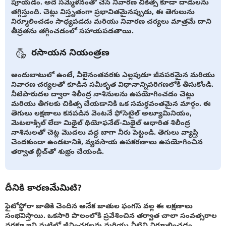
పూయడం. అదే సమ్మేళనంతో చేసే నివారణ చికిత్స కూడా దాడులను
తగ్గిస్తుంది. చెట్లు విస్తృతంగా ప్రభావితమైనప్పుడు, ఈ తెగులును
నిర్మూలించడం సాధ్యపడదు మరియు నివారణ చర్యలు మాత్రమే దాని
తీవ్రతను తగ్గించడంలో సహాయపడతాయి.
రసాయన నియంత్రణ
అందుబాటులో ఉంటే, వీలైనంతవరకు ఎల్లపుడూ జీవపరమైన మరియు
నివారణ చర్యలతో కూడిన సమీకృత విధానాన్నిపరిగణలోకి తీసుకోండి.
నీటిపారుదల ద్వారా శిలీంద్ర నాశినులను ఉపయోగించడం చెట్లు
మరియు తీగలకు చికిత్స చేయడానికి ఒక సమర్థవంతమైన మార్గం. ఈ
తెగులు లక్షణాలు కనపడిన వెంటనే ఫోసెటైల్ అల్యూమినియం,
మెటలాక్సిల్ లేదా మిథైల్ థియోఫనేట్-మిథైల్ ఆధారిత శిలీంద్ర
నాశినులతో చెట్ల మొదలు వద్ద బాగా నీరు పెట్టండి. తెగులు వ్యాప్తి
చెందకుండా ఉండటానికి, వ్యవసాయ ఉపకరణాలు ఉపయోగించిన
తర్వాత బ్లీచ్‌తో శుభ్రం చేయండి.
దీనికి కారణమేమిటి?
ఫైటోఫ్థోరా జాతికి చెందిన అనేక జాతుల ఫంగస్ వల్ల ఈ లక్షణాలు
సంభవిస్తాయి. ఒకసారి పొలంలోకి ప్రవేశించిన తర్వాత చాలా సంవత్సరాల
వరకూ ఇవి మట్టిలో జీవించగలవు మరియు వీటిని నిర్మూలించడం