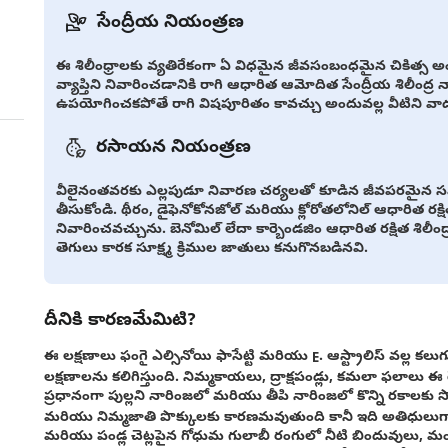
సేంద్రీయ నియంత్రణ
ఈ శిలీంధ్రాలకు వ్యతిరేకంగా ఏ విధమైన జీవసంబంధమైన చికిత్స అ
వ్యాప్తిని నివారించడానికి రాగి ఆధారిత ఆమోదిత సేంద్రీయ శిలీంద
ఉపయోగించకపోతే రాగి విషపూరితం కావచ్చు అందువల్ల వీటిని వాడుతు
రసాయన నియంత్రణ
వీలైనంతవరకు ఎల్లపుడూ నివారణ చర్యలతో కూడిన జీవపరమైన సమీక
తీసుకోండి. థీరం, డైఫెనోకోనజోల్ మరియు క్లోరోతలోనిల్ ఆధారిత రక్
నివారించవచ్చును. బెనోమిల్ లేదా కార్బెండజిం ఆధారిత రక్షిత శిలీం
తెగులు కారక సూక్ష్మ క్రిముల జాతులు కనుగొనబడినవి.
దీనికి కారణమేమిటి?
ఈ లక్షణాలు ఫంగై ఎల్సినోయి ఫాసేట్టి మరియు E. ఆస్ట్రాలిస్ వల్ల కల
లక్షణాలను కలిగిస్తుంది. నిమ్మకాయలు, ద్రాక్షపండ్లు, కమలా ఫలాలు ఈ
ప్రధానంగా పుల్లని నారింజలో మరియు తీపి నారింజలో కొన్ని రకాలకు సోకుత
మరియు నిమ్మజాతి పొక్కులకు కారణమవుతుంది కానీ ఇది అతిధులుగా
మరియు పండ్ల చెట్లపైన గోధుమ గులాబీ రంగులో నీటి బిందువులు, మం