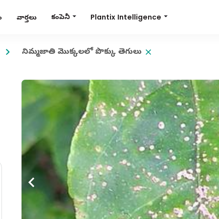
Plantix Intelligence
కంపెనీ
ం
వార్తలు
నిమ్మజాతి మొక్కలలో పొక్కు తెగులు