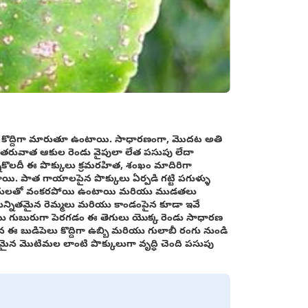
లు కొద్దిగా మారుతూ ఉంటాయి. సాధారణంగా, మొదట అతి
వి తరువాత ఆకుల రెండు వైపులా లేత పసుపు లేదా
న్నకొలదీ ఈ పొక్కులు క్రమరహిత, శంఖం మాదిరిగా
తాయి. పాత గాయాలపైన పొక్కులు ఏర్పడి గట్టి పగుళ్ళు
ిన అంచులతో వంకరపోయి ఉంటాయి మరియు ముడతలు
ున్నితమైన రెమ్మలు మరియు కాండంపైన కూడా ఇవే
యు గుబురుగా పెరగడం ఈ తెగులు యొక్క రెండు సాధారణ
ైన ఈ బుడిపెలు కొద్దిగా ఉబ్బి మరియు గులాబీ రంగు నుండి
మైన మొటిమల లాంటి పొక్కులుగా వృద్ధి చెంది పసుపు