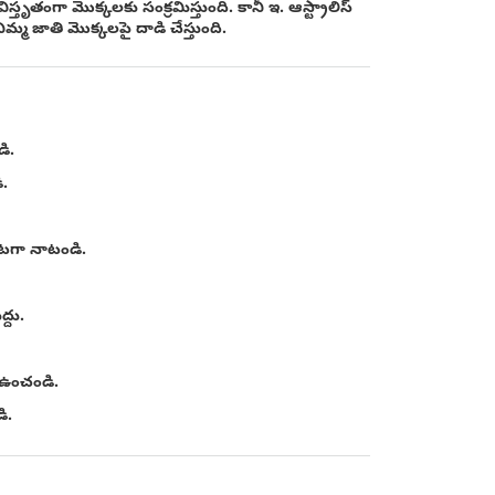
స్తృతంగా మొక్కలకు సంక్రమిస్తుంది. కానీ ఇ. ఆస్ట్రాలిస్
్మ జాతి మొక్కలపై దాడి చేస్తుంది.
డి.
.
ంటగా నాటండి.
్దు.
 ఉంచండి.
ి.