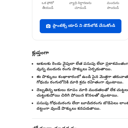
ఒక ఫోటో
వ్యాధి నిర్ధారణను
మందును
తీయండి
చూడండి
పొందండి
ప్లాంటిక్స్ యాప్ ని డౌన్‌లోడ్ చేసుకోండి
క్లుప్తంగా
ఆకులకు రెండు వైపులా లేత పసుపు లేదా ప్రకాశవంతం
వున్న ముదురు రంగు పొక్కులు ఏర్పడుతాయి.
ఈ పొక్కులు శంఖాకారంలో ఉండి పైన మెత్తగా తరువాత
గోధుమ రంగులోనికి మారి క్రమ రహితంగా వుంటాయి.
దెబ్బతిన్న ఆకులు రూపం మారి ముడతలతో లేక చుట్టల
చుట్టుకుపోయి చిరిగి పోయిన కొనలతో వుంటాయి.
పసుపు గోధుమరంగు లేదా బూడిదరంగు బొడిపెలు లాంట
దట్టంగా వుండే పొక్కులు కనపడతాయి.