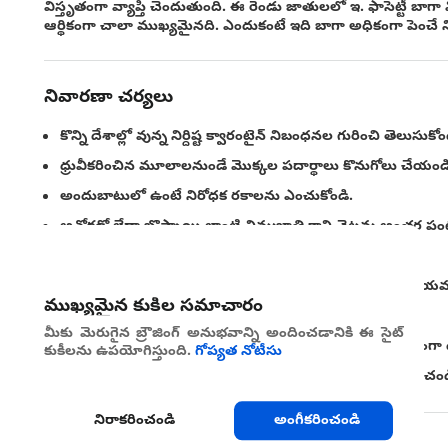
విస్తృతంగా వ్యాప్తి చెందుతుంది. ఈ రెండు జాతులలో ఇ. ఫాసెట్టీ బాగా వి
ఆర్థికంగా చాలా ముఖ్యమైనది. ఎందుకంటే ఇది బాగా అధికంగా పెంచే నిమ
నివారణా చర్యలు
కొన్ని దేశాల్లో వున్న నిర్దిష్ట క్వారంటైన్ నిబంధనల గురించి తెలుసుకోం
ధ్రువీకరించిన మూలాలనుండే మొక్కల పదార్థాలు కొనుగోలు చేయండి
అందుబాటులో ఉంటే నిరోధక రకాలను ఎంచుకోండి.
అవోకడో లేదా బొప్పాయి లాంటి నిమ్మజాతి కాని చెట్లను అంతర ప
మొక్కల మరియు పరిసరాలలో వున్న కలుపును తొలగించండి.
అనుమానిత తెగులు సోకిన చెట్లను ఇతర పొలాలకు రవాణా చేయవద
ముఖ్యమైన కుకీల సమాచారం
ఓవర్ హెడ్ నీటి పారుదలతో నీటిని పెట్టవద్దు.
మీకు మెరుగైన బ్రౌజింగ్ అనుభవాన్ని అందించడానికి ఈ సైట్
పాత కొమ్మలు, రెమ్మలు మరియు పండ్లను తీసివేసి తోటను శుభ్రంగా
కుకీలను ఉపయోగిస్తుంది.
గోప్యత నోటీసు
తోటలో గాలి ప్రసరణ పెంచడానికి చెడిపోయిన భాగాలను కత్తిరించండ
నిరాకరించండి
అంగీకరించండి