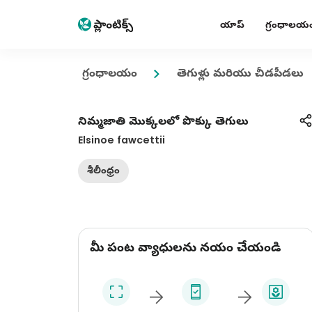
యాప్
గ్రంధాలయ
గ్రంధాలయం
తెగుళ్లు మరియు చీడపీడలు
నిమ్మజాతి మొక్కలలో పొక్కు తెగులు
Elsinoe fawcettii
శీలీంధ్రం
మీ పంట వ్యాధులను నయం చేయండి