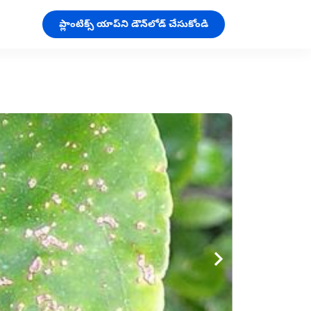
ప్లాంటిక్స్ యాప్‌ని డౌన్‌లోడ్ చేసుకోండి