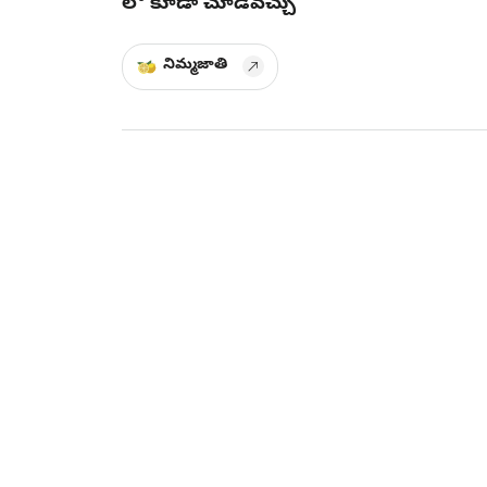
లో కూడా చూడవచ్చు
నిమ్మజాతి