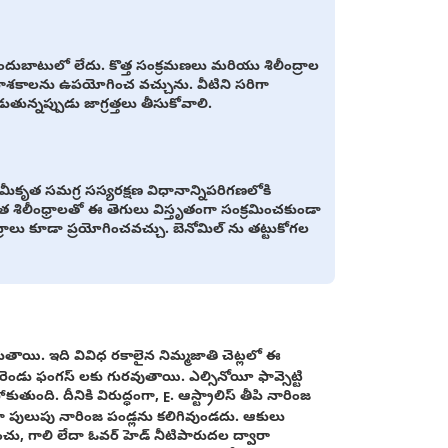
ందుబాటులో లేదు. కొత్త సంక్రమణలు మరియు శిలీంద్రాల
్ర నాశకాలను ఉపయోగించ వచ్చును. వీటిని సరిగా
న్నప్పుడు జాగ్రత్తలు తీసుకోవాలి.
ృత సమగ్ర సస్యరక్షణ విధానాన్నిపరిగణలోకి
షిత శిలీంధ్రాలతో ఈ తెగులు విస్తృతంగా సంక్రమించకుండా
ద్రాలు కూడా ప్రయోగించవచ్చు. బెనోమిల్ ను తట్టుకోగల
ుగుతాయి. ఇది వివిధ రకాలైన నిమ్మజాతి చెట్లలో ఈ
 రెండు ఫంగస్ లకు గురవుతాయి. ఎల్సినోయీ ఫావ్సెట్టి
ుంది. దీనికి విరుద్ధంగా, E. ఆస్ట్రాలిస్ తీపి నారింజ
 పులుపు నారింజ పండ్లను కలిగివుండదు. ఆకులు
చు, గాలి లేదా ఓవర్ హెడ్ నీటిపారుదల ద్వారా