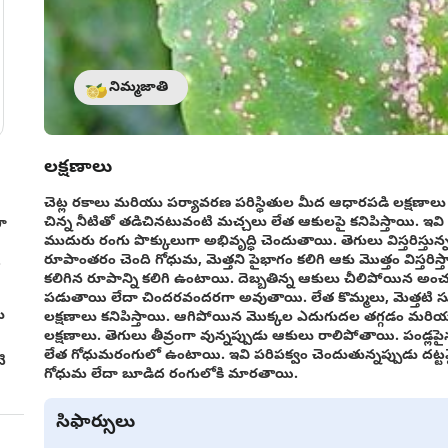
నిమ్మజాతి
లక్షణాలు
చెట్ల రకాలు మరియు పర్యావరణ పరిస్థితుల మీద ఆధారపడి లక్షణా
చిన్న నీటితో తడిచినటువంటి మచ్చలు లేత ఆకులపై కనిపిస్తాయి. ఇ
గా
ముదురు రంగు పొక్కులుగా అభివృద్ధి చెందుతాయి. తెగులు విస్తరిస్తు
రూపాంతరం చెంది గోధుమ, మెత్తని పైభాగం కలిగి ఆకు మొత్తం విస్తరిస్
కలిగిన రూపాన్ని కలిగి ఉంటాయి. దెబ్బతిన్న ఆకులు చీలిపోయ
పడుతాయి లేదా చిందరవందరగా అవుతాయి. లేత కొమ్మలు, మెత్తటి స
ు
లక్షణాలు కనిపిస్తాయి. ఆగిపోయిన మొక్కల ఎదుగుదల తగ్గడం మరి
లక్షణాలు. తెగులు తీవ్రంగా వున్నప్పుడు ఆకులు రాలిపోతాయి. పండ్లప
లేత గోధుమరంగులో ఉంటాయి. ఇవి పరిపక్వం చెందుతున్నప్పుడు దట్ట
ి
గోధుమ లేదా బూడిద రంగులోకి మారతాయి.
సిఫార్సులు