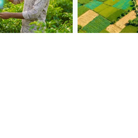
N
PLANTIX INTELLIGENCE
 at diagnosis
The intelligence behi
 in front of farmers the
Explore the live agrono
iagnose
బొప్పాయి గోధుమ రంగు
Plantix disease pages.
ight when they need a
Discover
→