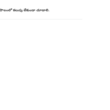
 పొలంలో కలుపు లేకుండా చూడాలి.