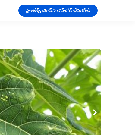
ప్లాంటిక్స్ యాప్‌ని డౌన్‌లోడ్ చేసుకోండి