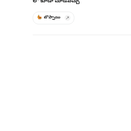
లో కూడా చూడవచ్చు
బొప్పాయి