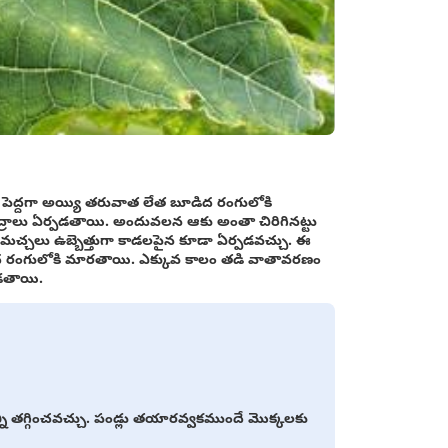
 పెద్దగా అయ్యి తరువాత లేత బూడిద రంగులోకి
్రాలు ఏర్పడతాయి. అందువలన ఆకు అంతా చిరిగినట్టు
ు మచ్చలు ఉబ్బెత్తుగా కాడలపైన కూడా ఏర్పడవచ్చు. ఈ
 రంగులోకి మారతాయి. ఎక్కువ కాలం తడి వాతావరణం
డతాయి.
ని తగ్గించవచ్చు. పండ్లు తయారవ్వకముందే మొక్కలకు