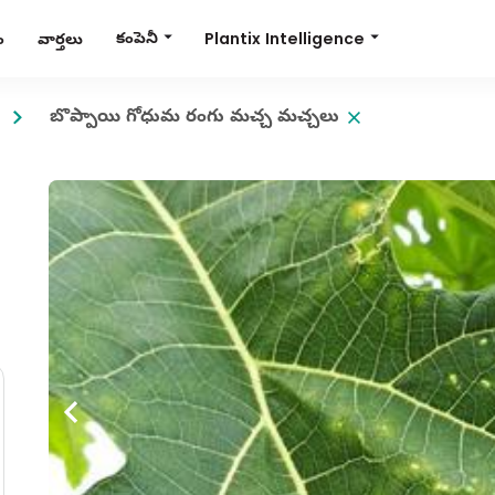
Plantix Intelligence
కంపెనీ
ం
వార్తలు
బొప్పాయి గోధుమ రంగు మచ్చ మచ్చలు