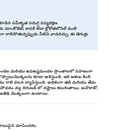
ూడిన సమీకృత సమగ్ర సస్యరక్షణ
డు మాంకోజెబ్, కాపర్ లేదా క్లోరోతలోనిల్ వంటి
 రాలిపోతున్నప్పుడు వీటిని వాడవచ్చు. ఈ తెగుళ్లు
ి ఉష్ణమండల మరియు ఉపఉష్ణమండల ప్రాంతాలలో సహజంగా
బొప్పాయిమొక్కలను కూడా ఆశిస్తుంది. ఇది ఆకుల కింది
ియు గాలి వలన వ్యాపిస్తుంది. అధికంగా తడి మరియు తేమ
పోవడం వల్ల దిగుబడి లో నష్టాలు కలుగుతాయి. ఆవొకాడో,
 అతిధి మొక్కలుగా ఉంటాయి.
ోపాయిపైన చూపించదు.