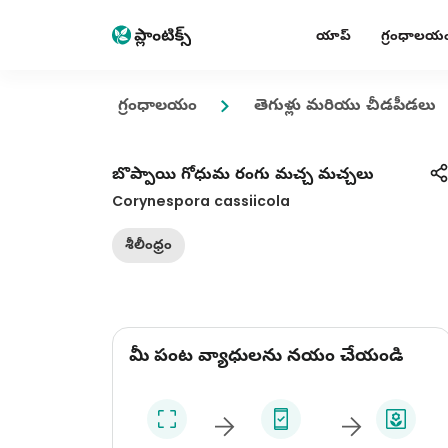
యాప్
గ్రంధాలయ
గ్రంధాలయం
తెగుళ్లు మరియు చీడపీడలు
బొప్పాయి గోధుమ రంగు మచ్చ మచ్చలు
Corynespora cassiicola
శీలీంధ్రం
మీ పంట వ్యాధులను నయం చేయండి