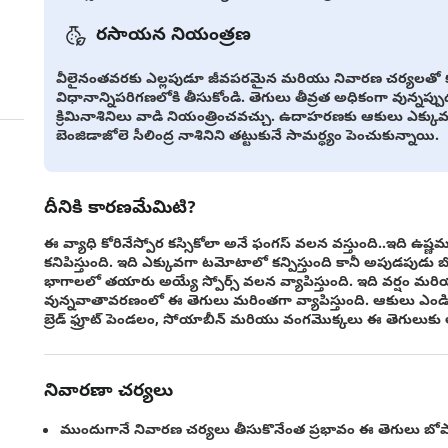
రసాయన నియంత్రణ
వీలైనంతవరకు ఎల్లపుడూ జీవపరమైన మరియు నివారణ చర్యలతో క
విధానాన్నిపరిగణలోకి తీసుకోండి. తెగులు తీవ్రత అధికంగా వున్నప్పు
క్రిమినాశినిలు వాడి నియంత్రించవచ్చు. ఉదాహరణకు ఆకులు ఎక్కువగా
బెంజిడాజోలె సీలింద్ర నాశినిని తట్టుకునే సామర్ధ్యం పెంచుకున్నాయి.
దీనికి కారణమేమిటి?
ఈ వ్యాధి కోరినేస్పోర కస్సికోలా అనే ఫంగస్ వలన వస్తుంది..ఇద
కనిపిస్తుంది. ఇది ఎక్కువగా టమోటాలో కన్పిస్తుంది కానీ అపుడపుడు 
భాగాలలో తయారు అయ్యే స్పోర్స్ వలన వ్యాపిస్తుంది. ఇది వర్షం మర
వున్నవాతావరణంలో ఈ తెగులు మరింతగా వ్యాపిస్తుంది. ఆకులు ఎండి
బ్రెడ్ ఫ్రూట్ పెండలం, సోయాబీన్ మరియు వంగమొక్కలు ఈ తెగులుకు
నివారణా చర్యలు
ముందుగానే నివారణ చర్యలు తీసుకొనేంత ప్రభావం ఈ తెగులు బ