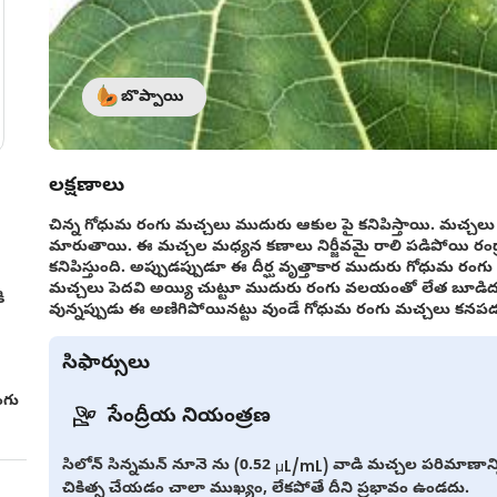
బొప్పాయి
లక్షణాలు
చిన్న గోధుమ రంగు మచ్చలు ముదురు ఆకుల పై కనిపిస్తాయి. మచ్చలు
మారుతాయి. ఈ మచ్చల మధ్యన కణాలు నిర్జీవమై రాలి పడిపోయి రంద
కనిపిస్తుంది. అప్పుడప్పుడూ ఈ దీర్ఘ వృత్తాకార ముదురు గోధుమ రంగ
మచ్చలు పెదవి అయ్యి చుట్టూ ముదురు రంగు వలయంతో లేత బూడిద
ి
వున్నప్పుడు ఈ అణిగిపోయినట్టు వుండే గోధుమ రంగు మచ్చలు కనప
సిఫార్సులు
ంగు
సేంద్రీయ నియంత్రణ
సిలోన్ సిన్నమన్ నూనె ను (0.52 μL/mL) వాడి మచ్చల పరిమాణాన్
చికిత్స చేయడం చాలా ముఖ్యం, లేకపోతే దీని ప్రభావం ఉండదు.