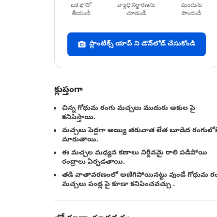
ఒక ఫోటో
వ్యాధి నిర్ధారణను
మందును
తీయండి
చూడండి
పొందండి
ప్లాంటిక్స్ యాప్ ని డౌన్‌లోడ్ చేసుకోండి
క్లుప్తంగా
చిన్న గోధుమ రంగు మచ్చలు ముదురు ఆకుల పై
కనిపిస్తాయి.
మచ్చలు పెద్దగా అయ్యి తరువాత లేత బూడిద రంగులోక
మారుతాయి.
ఈ మచ్చల మధ్యన కణాలు నిర్జీవమై రాలి పడిపోయి
రంద్రాలు ఏర్పడతాయి.
తడి వాతావరణంలో అణిగిపోయినట్టు వుండే గోధుమ ర
మచ్చలు పండ్ల పై కూడా కనిపించవచ్చు .