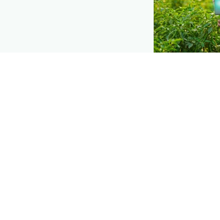
DEMAND CREATIO
Reach farmers
Put your product
moment they d
మచ్చ మచ్చలు
— r
solution.
Explore
→