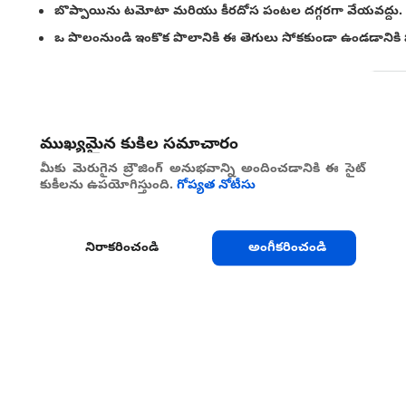
బొప్పాయిను టమోటా మరియు కీరదోస పంటల దగ్గరగా వేయవద్దు.
ఒ పొలంనుండి ఇంకొక పొలానికి ఈ తెగులు సోకకుండా ఉండడానికి
పంచుకోండి
ముఖ్యమైన కుకీల సమాచారం
మీకు మెరుగైన బ్రౌజింగ్ అనుభవాన్ని అందించడానికి ఈ సైట్
కుకీలను ఉపయోగిస్తుంది.
గోప్యత నోటీసు
నిరాకరించండి
అంగీకరించండి