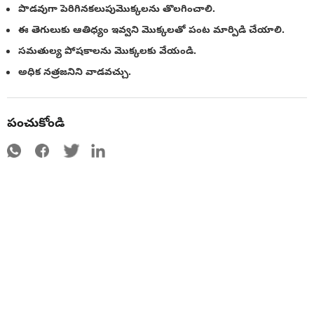
పొడవుగా పెరిగినకలుపుమొక్కలను తొలగించాలి.
ఈ తెగులుకు ఆతిధ్యం ఇవ్వని మొక్కలతో పంట మార్పిడి చేయాలి.
సమతుల్య పోషకాలను మొక్కలకు వేయండి.
అధిక నత్రజనిని వాడవచ్చు.
పంచుకోండి