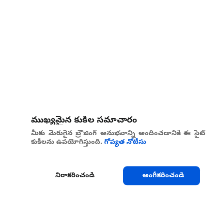
ముఖ్యమైన కుకీల సమాచారం
మీకు మెరుగైన బ్రౌజింగ్ అనుభవాన్ని అందించడానికి ఈ సైట్
కుకీలను ఉపయోగిస్తుంది.
గోప్యత నోటీసు
నిరాకరించండి
అంగీకరించండి