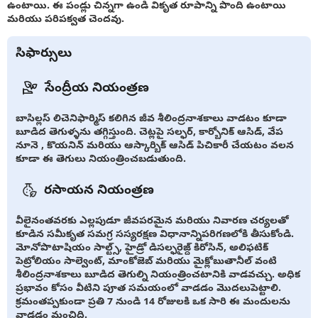
ఉంటాయి. ఈ పండ్లు చిన్నగా ఉండి వికృత రూపాన్ని పొంది ఉంటాయి
మరియు పరిపక్వత చెందవు.
సిఫార్సులు
సేంద్రీయ నియంత్రణ
బాసిల్లస్ లిచెనిఫార్మిస్ కలిగిన జీవ శీలింద్రనాశకాలు వాడటం కూడా
బూడిద తెగుళ్ళను తగ్గిస్తుంది. చెట్లపై సల్ఫర్, కార్బోనిక్ ఆసిడ్, వేప
నూనె , కొయనిన్ మరియు ఆస్కార్బిక్ ఆసిడ్ పిచికారీ చేయటం వలన
కూడా ఈ తెగులు నియంత్రించబడుతుంది.
రసాయన నియంత్రణ
వీలైనంతవరకు ఎల్లపుడూ జీవపరమైన మరియు నివారణ చర్యలతో
కూడిన సమీకృత సమగ్ర సస్యరక్షణ విధానాన్నిపరిగణలోకి తీసుకోండి.
మోనోపొటాషియం సాల్ట్స్, హైడ్రో డిసల్ఫరైజ్ద్ కిరోసిన్, అలిఫటిక్
పెట్రోలియం సాల్వెంట్, మాంకోజెబ్ మరియు మైక్లోబుతానీల్ వంటి
శీలింద్రనాశకాలు బూడిద తెగుల్ని నియంత్రించటానికి వాడవచ్చు. అధిక
ప్రభావం కోసం వీటిని పూత సమయంలో వాడడం మొదలుపెట్టాలి.
క్రమంతప్పకుండా ప్రతి 7 నుండి 14 రోజులకి ఒక సారి ఈ మందులను
వాడడం మంచిది.