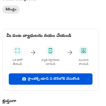
శీలీంధ్రం
మీ పంట వ్యాధులను నయం చేయండి
ఒక ఫోటో
వ్యాధి నిర్ధారణను
మందును
తీయండి
చూడండి
పొందండి
ప్లాంటిక్స్ యాప్ ని డౌన్‌లోడ్ చేసుకోండి
క్లుప్తంగా