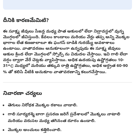
దీనికి కారణమేమిటి?
ఈ సూక్ష్మ జీవులు సీజన్ల మధ్య పాత ఆకులలో లేదా నిద్రావస్థలో వున్న
మొగ్గలలో జీవిస్తుంది. కేవలం కాండాలు మరియు వేర్లు తప్ప అన్ని మొక్కల
భాగాల లేత కణజాలాలూ ఈ ఫంగస్ దాడికి గురయ్యే అవకాశాలు
ఉంటాయి. వాతావరణం అనుకూలంగా ఉన్నపుడు ఈ సూక్ష్మ జీవులు
ఆకుల క్రింద లేదా మొగ్గలలో స్పోర్స్ ను విడుదల చేస్తాయి. ఇవి గాలి లేదా
వర్షం ద్వారా వేరే చెట్లకు వ్యాపిస్తాయి. అధిక ఉదయపు ఉష్ణోగ్రతలు 10-
31°C మధ్యలో మరియు తక్కువ రాత్రి ఉష్ణోగ్రతలు, అధిక ఆర్ద్రత 60-90
% తో కలిసి వీటికి అనుకూల వాతావరణాన్ని కలుగచేస్తాయి.
నివారణా చర్యలు
తెగులు నిరోధక మొక్కల రకాలు వాడాలి.
గాలి సూర్యరశ్మి బాగా ప్రసరణ జరిగే ప్రదేశాలలో మొక్కలు నాటాలి
మరియు వరుసల మధ్య తగినంత దూరం ఉండాలి.
మొక్కల అంచులు కత్తిరించాలి.