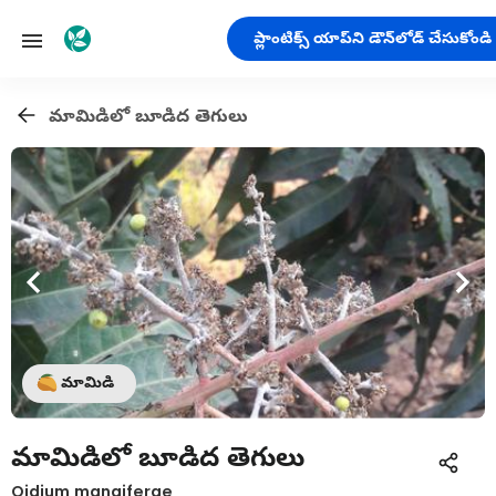
ప్లాంటిక్స్ యాప్‌ని డౌన్‌లోడ్ చేసుకోండి
మామిడిలో బూడిద తెగులు
మామిడి
మామిడిలో బూడిద తెగులు
Oidium mangiferae