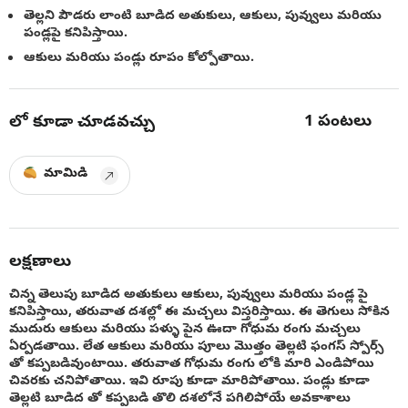
తెల్లని పౌడరు లాంటి బూడిద అతుకులు, ఆకులు, పువ్వులు మరియు
పండ్లపై కనిపిస్తాయి.
ఆకులు మరియు పండ్లు రూపం కోల్పోతాయి.
1
పంటలు
లో కూడా చూడవచ్చు
మామిడి
లక్షణాలు
చిన్న తెలుపు బూడిద అతుకులు ఆకులు, పువ్వులు మరియు పండ్ల పై
కనిపిస్తాయి, తరువాత దశల్లో ఈ మచ్చలు విస్తరిస్తాయి. ఈ తెగులు సోకిన
ముదురు ఆకులు మరియు పళ్ళు పైన ఊదా గోధుమ రంగు మచ్చలు
ఏర్పడతాయి. లేత ఆకులు మరియు పూలు మొత్తం తెల్లటి ఫంగస్ స్పోర్స్
తో కప్పబడివుంటాయి. తరువాత గోధుమ రంగు లోకి మారి ఎండిపోయి
చివరకు చనిపోతాయి. ఇవి రూపు కూడా మారిపోతాయి. పండ్లు కూడా
తెల్లటి బూడిద తో కప్పబడి తొలి దశలోనే పగిలిపోయే అవకాశాలు