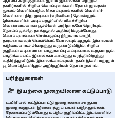
ஆரம்ப அறிகுறிகள், இளம் இலைகள் மற்றும்
தளிர்களில் சிறிய கொப்புளங்கள் தோன்றுவதன்
மூலம் வெளிப்படும். கொப்புளங்களில் வெள்ளி-
வெள்ளை நிற முடிகள் (எரினியா) தோன்றும்.
இலைகளின் அடிப்பகுதியில் மிகச்சிறிய
வெண்மையான பூச்சிகள் அரிதாகவே தெரியும்.
நோய்ப்பூச்சித் தாக்குதல் அதிகரிக்கும்போது, ​​
கொப்புளங்கள் செம்பழுப்பு நிறமாக மாறி,
தடிமனாகவும் வெல்வெட் போலவும் ஆகும். இலைகள்
கடுமையாகச் சிதைந்து சுருண்டுவிடும். சிறிய
குழிகள் கடினமான பாதுகாப்பு கட்டிகளாக உருவாகும்.
பாதிக்கப்பட்ட இலைகள் காய்ந்து மரத்திலிருந்து
உதிர்ந்துவிடும். இலைக்காம்புகள், தண்டுகள் மற்றும்
பூ மொட்டுகளிலும் அறிகுறிகள் தோன்றலாம்.
பரிந்துரைகள்
இயற்கை முறையிலான கட்டுப்பாடு
உயிரியல் கட்டுப்பாட்டு முறைகளை சாகுபடி
முறைகளுடன் இணைத்துப் பயன்படுத்துங்கள்.
தேவைப்படும்போது மட்டும் குறிப்பிட்ட இடங்களில்
இரசாயன சிகிச்சைகளைப் பயன்படுத்துங்கள்.