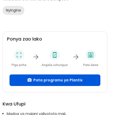
Nyingine
Ponya zao lako
Piga picha
Angalia uchunguzi
Pata dawa
Pata programu ya Plantix
Kwa Ufupi
Madoa ya majani yaliyotota maji.