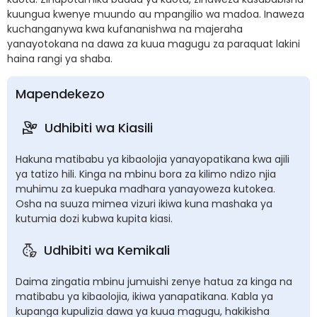
kuungua kwenye muundo au mpangilio wa madoa. Inaweza
kuchanganywa kwa kufananishwa na majeraha
yanayotokana na dawa za kuua magugu za paraquat lakini
haina rangi ya shaba.
Mapendekezo
Udhibiti wa Kiasili
Hakuna matibabu ya kibaolojia yanayopatikana kwa ajili
ya tatizo hili. Kinga na mbinu bora za kilimo ndizo njia
muhimu za kuepuka madhara yanayoweza kutokea.
Osha na suuza mimea vizuri ikiwa kuna mashaka ya
kutumia dozi kubwa kupita kiasi.
Udhibiti wa Kemikali
Daima zingatia mbinu jumuishi zenye hatua za kinga na
matibabu ya kibaolojia, ikiwa yanapatikana. Kabla ya
kupanga kupulizia dawa ya kuua magugu, hakikisha