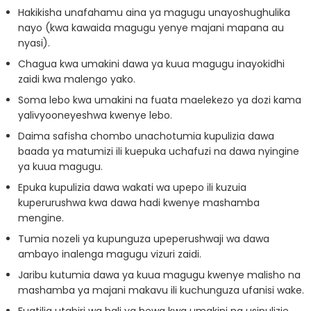
Hakikisha unafahamu aina ya magugu unayoshughulika
nayo (kwa kawaida magugu yenye majani mapana au
nyasi).
Chagua kwa umakini dawa ya kuua magugu inayokidhi
zaidi kwa malengo yako.
Soma lebo kwa umakini na fuata maelekezo ya dozi kama
yalivyooneyeshwa kwenye lebo.
Daima safisha chombo unachotumia kupulizia dawa
baada ya matumizi ili kuepuka uchafuzi na dawa nyingine
ya kuua magugu.
Epuka kupulizia dawa wakati wa upepo ili kuzuia
kuperurushwa kwa dawa hadi kwenye mashamba
mengine.
Tumia nozeli ya kupunguza upeperushwaji wa dawa
ambayo inalenga magugu vizuri zaidi.
Jaribu kutumia dawa ya kuua magugu kwenye malisho na
mashamba ya majani makavu ili kuchunguza ufanisi wake.
Fuatilia utabiri wa hali ya hewa kwa umakini na usipulizie