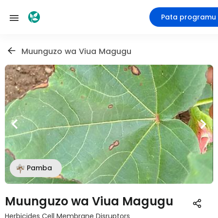
Pata programu
Muunguzo wa Viua Magugu
Pamba
Muunguzo wa Viua Magugu
Herbicides Cell Membrane Disruptors