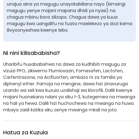
unajua aina ya magugu unayokabiliana nayo (kimsingi
magugu yenye majani mapana dhidi ya nyasi) na
chagua mbinu bora zilizopo. Chagua dawa ya kuua
magugu kwa uangalifu na fuata maelekezo ya dozi kama
ilivyoonyeshwa kwenye lebo.
Ni nini kilisababisha?
Uharibifu husababishwa na dawa za kudhibiti magugu za
vizuizi PPO, zikiwemo Flumioxazin, Fomesafen, Lactofen,
Carfentrazone, na Acifluorfen, ambazo ni za familia ya
diphenyl ether. Pamoja na mengine, dawa hizi zinavuruga
utando wa seli kwa kuzuia uzalishaji wa klorofili. Dalili kwenye
majani huonekana ndani ya siku 1-3, kutegemea na mwanga
na hali ya hewa. Dalili hizi huchochewa na mwanga na huwa
mbaya zaidi katika siku zenye mwanga mkali na joto.
Hatua za Kuzuia