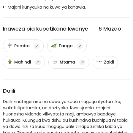
Majani kunyauka na kuwa ya kahawia.
Inaweza pia kupatikana kwenye
6
Mazao
Pamba
Tango
Mahindi
Mtama
Zaidi
Dalili
Dalili zinategemea na dawa ya kuua magugu iliyotumika,
wakati ilipotumika, na dozi yake. Kwa ujumla, majani
huonesha vidonda vilivyotota maji, ambavyo baadaye
hukauka. Kuungua kwa tishu au kushindwa kuchipua ni tabia
ya dawa hizi za kuua magugu pale zinapotumika kabla ya
kuota. Zinapotumika baada ya kuota, zinaweza kusababisha