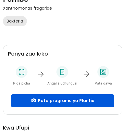
Xanthomonas fragariae
Bakteria
Ponya zao lako
Piga picha
Angalia uchunguzi
Pata dawa
Pata programu ya Plantix
Kwa Ufupi