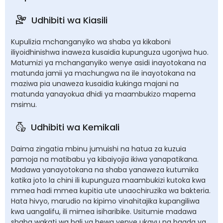
Udhibiti wa Kiasili
Kupulizia mchanganyiko wa shaba ya kikaboni
iliyoidhinishwa inaweza kusaidia kupunguza ugonjwa huo.
Matumizi ya mchanganyiko wenye asidi inayotokana na
matunda jamii ya machungwa na ile inayotokana na
maziwa pia unaweza kusaidia kukinga majani na
matunda yanayokua dhidi ya maambukizo mapema
msimu.
Udhibiti wa Kemikali
Daima zingatia mbinu jumuishi na hatua za kuzuia
pamoja na matibabu ya kibaiyojia ikiwa yanapatikana.
Madawa yanayotokana na shaba yanaweza kutumika
katika joto la chini ili kupunguza maambukizi kutoka kwa
mmea hadi mmea kupitia ute unaochiruzika wa bakteria.
Hata hivyo, marudio na kipimo vinahitajika kupangiliwa
kwa uangalifu, ili mimea isiharibike. Usitumie madawa
shaba wakati wa hali ya hewa yenye ukavu na baada ya