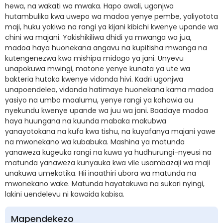
hewa, na wakati wa mwaka. Hapo awali, ugonjwa
hutambulika kwa uwepo wa madoa yenye pembe, yaliyotota
maji, huku yakiwa na rangi ya kijani kibichi kwenye upande wa
chini wa majani. Yakishikiliwa dhidi ya mwanga wa jua,
madoa haya huonekana angavu na kupitisha mwanga na
kutengenezwa kwa mishipa midogo ya jani. Unyevu
unapokuwa mwingi, matone yenye kunata ya ute wa
bakteria hutoka kwenye vidonda hivi. Kadri ugonjwa
unapoendelea, vidonda hatimaye huonekana kama madoa
yasiyo na umbo maalumu, yenye rangi ya kahawia au
nyekundu kwenye upande wa juu wa jani. Baadaye madoa
haya huungana na kuunda mabaka makubwa
yanayotokana na kufa kwa tishu, na kuyafanya majani yawe
na mwonekano wa kubabuka. Mashina ya matunda
yanaweza kugeuka rangi na kuwa ya hudhurungi-nyeusi na
matunda yanaweza kunyauka kwa vile usambazaji wa maji
unakuwa umekatika. Hii inaathiri ubora wa matunda na
mwonekano wake. Matunda hayatakuwa na sukari nyingi,
lakini uendelevu ni kawaida kabisa.
Mapendekezo