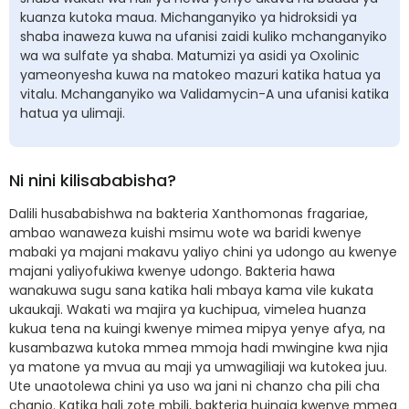
kuanza kutoka maua. Michanganyiko ya hidroksidi ya
shaba inaweza kuwa na ufanisi zaidi kuliko mchanganyiko
wa wa sulfate ya shaba. Matumizi ya asidi ya Oxolinic
yameonyesha kuwa na matokeo mazuri katika hatua ya
vitalu. Mchanganyiko wa Validamycin-A una ufanisi katika
hatua ya ulimaji.
Ni nini kilisababisha?
Dalili husababishwa na bakteria Xanthomonas fragariae,
ambao wanaweza kuishi msimu wote wa baridi kwenye
mabaki ya majani makavu yaliyo chini ya udongo au kwenye
majani yaliyofukiwa kwenye udongo. Bakteria hawa
wanakuwa sugu sana katika hali mbaya kama vile kukata
ukaukaji. Wakati wa majira ya kuchipua, vimelea huanza
kukua tena na kuingi kwenye mimea mipya yenye afya, na
kusambazwa kutoka mmea mmoja hadi mwingine kwa njia
ya matone ya mvua au maji ya umwagiliaji wa kutokea juu.
Ute unaotolewa chini ya uso wa jani ni chanzo cha pili cha
chanjo. Katika hali zote mbili, bakteria huingia kwenye mmea