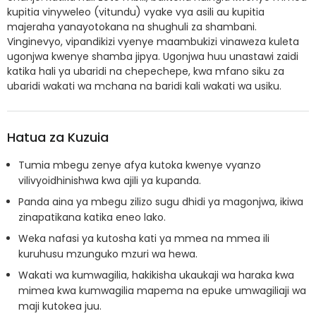
kupitia vinyweleo (vitundu) vyake vya asili au kupitia
majeraha yanayotokana na shughuli za shambani.
Vinginevyo, vipandikizi vyenye maambukizi vinaweza kuleta
ugonjwa kwenye shamba jipya. Ugonjwa huu unastawi zaidi
katika hali ya ubaridi na chepechepe, kwa mfano siku za
ubaridi wakati wa mchana na baridi kali wakati wa usiku.
Hatua za Kuzuia
Tumia mbegu zenye afya kutoka kwenye vyanzo
vilivyoidhinishwa kwa ajili ya kupanda.
Panda aina ya mbegu zilizo sugu dhidi ya magonjwa, ikiwa
zinapatikana katika eneo lako.
Weka nafasi ya kutosha kati ya mmea na mmea ili
kuruhusu mzunguko mzuri wa hewa.
Wakati wa kumwagilia, hakikisha ukaukaji wa haraka kwa
mimea kwa kumwagilia mapema na epuke umwagiliaji wa
maji kutokea juu.