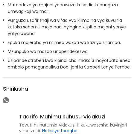
Matandazo ya majani yanaweza kusaidia kupunguza
umwagikaji wa maji.
Punguza usafirishaji wa vifaa vya kilimo na vya kuvunia
kutoka sehemu moja hadi nyingine kupitia majani yenye
yaliyolowana.
Epuka majeraha ya mimea wakati wa kazi ya shamba.
Mzunguko wa mazao unapendekezwa.
Usipande stroberi kwa kipindi cha miaka 3 inayofuata eneo
ambalo pamegunduliwa Doa-jani la Stroberi Lenye Pembe.
Shirikisha
Taarifa Muhimu kuhusu Vidakuzi
Tovuti hii hutumia vidakuzi ili kukuwezesha kuvinjari
vizuri zaidi.
Notisi ya faragha