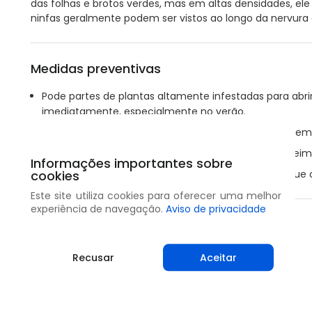
das folhas e brotos verdes, mas em altas densidades, ele 
ninfas geralmente podem ser vistos ao longo da nervura c
Medidas preventivas
Pode partes de plantas altamente infestadas para abrir
imediatamente, especialmente no verão.
Elas devem ser colocadas em um fosso construído e
Deixe ramos e galhos secarem por alguns dias e queime
Informações importantes sobre
A remoção de formigas assistentes pode permitir que o
cookies
Este site utiliza cookies para oferecer uma melhor
experiência de navegação.
Aviso de privacidade
Compartilhar
Recusar
Aceitar