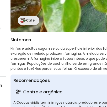
Café
Sintomas
Ninfas e adultos sugam seiva da superfície inferior das fo
excreção de melada produzem fumagina. A melada ser
crescerem. A fumagina inibe a fotossíntese, o que pode 
formigas. Populações de cochonilha verde em grande n
plantas e fazê-las perder suas folhas. O excesso de al
Recomendações
m
Controle orgânico
A Coccus viridis tem inimigos naturais, predadores e pa