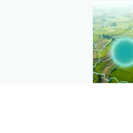
CROP INSIGHTS
Disease press
See where
Cocho
district by district
Explore
→