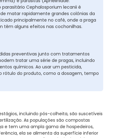
lemma) e parasitas (Aphelinidae:
 parasitário Cephalosporium lecanii é
ode matar rapidamente grandes colônias da
ticado principalmente no café, onde a praga
 têm alguns efeitos nas cochonilhas.
das preventivas junto com tratamentos
 podem tratar uma série de pragas, incluindo
entos químicos. Ao usar um pesticida,
 no rótulo do produto, como a dosagem, tempo
stágios, incluindo pós-colheita, são suscetíveis
ertilização. As populações são compostas
aga e tem uma ampla gama de hospedeiros,
erência, ela se alimenta da superfície inferior