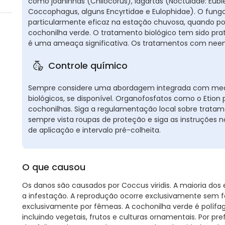
como joaninhas (Chilocorus), lagartas (Noctuidae: Eub
Coccophagus, alguns Encyrtidae e Eulophidae). O fungo
particularmente eficaz na estação chuvosa, quando p
cochonilha verde. O tratamento biológico tem sido pra
é uma ameaça significativa. Os tratamentos com neem
Controle químico
Sempre considere uma abordagem integrada com medi
biológicos, se disponível. Organofosfatos como o Etion
cochonilhas. Siga a regulamentação local sobre tratam
sempre vista roupas de proteção e siga as instruções
de aplicação e intervalo pré-colheita.
O que causou
Os danos são causados por Coccus viridis. A maioria dos e
a infestação. A reprodução ocorre exclusivamente sem f
exclusivamente por fêmeas. A cochonilha verde é políf
incluindo vegetais, frutos e culturas ornamentais. Por pref