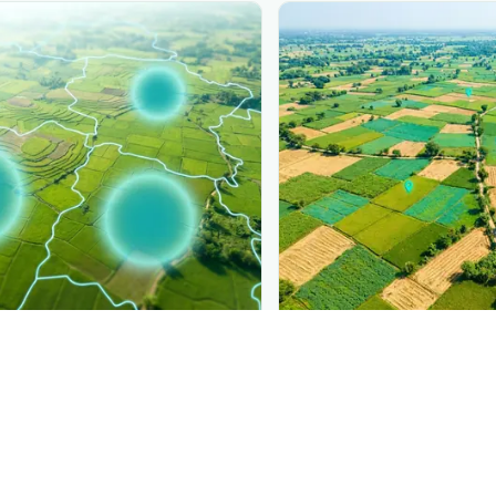
PLANTIX INTELLIGENCE
ure, mapped live
The intelligence behi
nilha verde
is spreading,
Explore the live agronomi
.
Plantix disease pages.
Discover
→