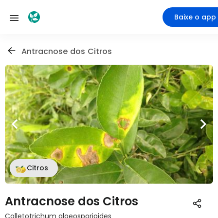
Baixe o app
Antracnose dos Citros
Citros
Antracnose dos Citros
Colletotrichum gloeosporioides