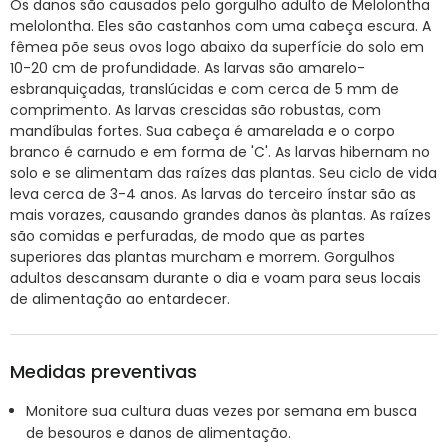
Os danos são causados pelo gorgulho adulto de Melolontha
melolontha. Eles são castanhos com uma cabeça escura. A
fêmea põe seus ovos logo abaixo da superfície do solo em
10-20 cm de profundidade. As larvas são amarelo-
esbranquiçadas, translúcidas e com cerca de 5 mm de
comprimento. As larvas crescidas são robustas, com
mandíbulas fortes. Sua cabeça é amarelada e o corpo
branco é carnudo e em forma de 'C'. As larvas hibernam no
solo e se alimentam das raízes das plantas. Seu ciclo de vida
leva cerca de 3-4 anos. As larvas do terceiro ínstar são as
mais vorazes, causando grandes danos às plantas. As raízes
são comidas e perfuradas, de modo que as partes
superiores das plantas murcham e morrem. Gorgulhos
adultos descansam durante o dia e voam para seus locais
de alimentação ao entardecer.
Medidas preventivas
Monitore sua cultura duas vezes por semana em busca
de besouros e danos de alimentação.