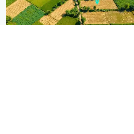
PLANTIX INTELLIGENCE
The intelligence behind this page
Explore the live agronomic data that powers Plantix disease
pages.
Discover
→