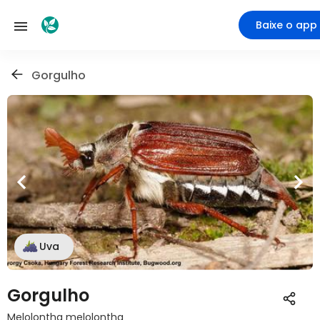
Baixe o app
Gorgulho
Uva
Gorgulho
Melolontha melolontha