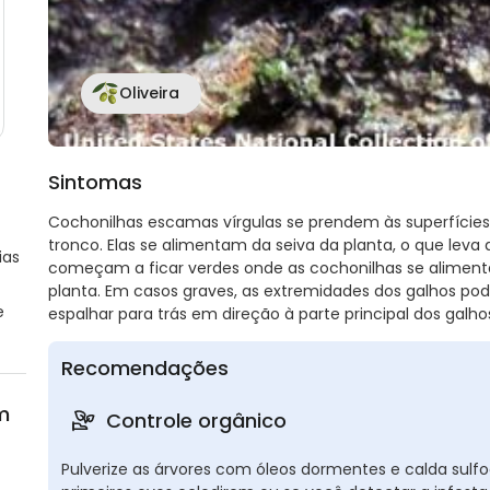
Oliveira
Sintomas
Cochonilhas escamas vírgulas se prendem às superfícies da
tronco. Elas se alimentam da seiva da planta, o que leva 
ias
começam a ficar verdes onde as cochonilhas se aliment
planta. Em casos graves, as extremidades dos galhos p
e
espalhar para trás em direção à parte principal dos galho
Recomendações
m
Controle orgânico
Pulverize as árvores com óleos dormentes e calda sulfoc