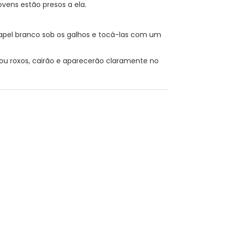
jovens estão presos a ela.
apel branco sob os galhos e tocá-las com um
 ou roxos, cairão e aparecerão claramente no