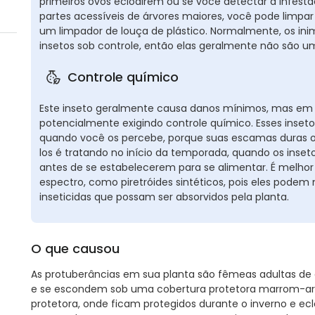
primeiros ovos eclodirem ou se você detectar a infest
partes acessíveis de árvores maiores, você pode limp
um limpador de louça de plástico. Normalmente, os in
insetos sob controle, então elas geralmente não são 
Controle químico
Este inseto geralmente causa danos mínimos, mas em 
potencialmente exigindo controle químico. Esses inseto
quando você os percebe, porque suas escamas duras o
los é tratando no início da temporada, quando os inse
antes de se estabelecerem para se alimentar. É melhor e
espectro, como piretróides sintéticos, pois eles podem 
inseticidas que possam ser absorvidos pela planta.
O que causou
As protuberâncias em sua planta são fêmeas adultas de
e se escondem sob uma cobertura protetora marrom-ar
protetora, onde ficam protegidos durante o inverno e ecl