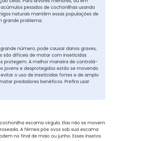
ação cedo. Para árvores menores, ou em
ar acúmulos pesados de cochonilhas usando
imigos naturais mantêm essas populações de
um grande problema.
grande número, pode causar danos graves,
s são difíceis de matar com inseticidas
s protegem. A melhor maneira de controlá-
tos jovens e desprotegidos estão se movendo
vitar o uso de inseticidas fortes e de amplo
matar predadores benéficos. Prefira usar
 cochonilha escama vírgula. Elas não se movem
roxeada. A fêmea põe ovos sob sua escama
odem no final de maio ou junho. Esses insetos