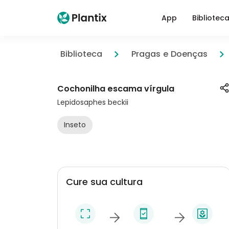
App
Bibliotec
Biblioteca
Pragas e Doenças
Cochonilha escama vírgula
Lepidosaphes beckii
Inseto
Cure sua cultura