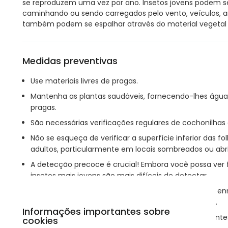
se reproduzem uma vez por ano. Insetos jovens podem se
caminhando ou sendo carregados pelo vento, veículos, an
também podem se espalhar através do material vegetal q
Medidas preventivas
Use materiais livres de pragas.
Mantenha as plantas saudáveis, fornecendo-lhes água su
pragas.
São necessárias verificações regulares de cochonilha
Não se esqueça de verificar a superfície inferior das f
adultos, particularmente em locais sombreados ou abr
A detecção precoce é crucial! Embora você possa ver f
insetos mais jovens são mais difíceis de detectar.
Para detectar a primeira geração de insetos jovens, enr
das árvores que estavam infestadas anteriormente.
Informações importantes sobre
Os insetos jovens são minúsculos, planos, transparente
cookies