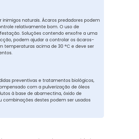
 inimigos naturais. Ácaros predadores podem
ntrole relativamente bom. O uso de
infestação. Soluções contendo enxofre a uma
ecção, podem ajudar a controlar os ácaros-
m temperaturas acima de 30 °C e deve ser
entos.
as preventivas e tratamentos biológicos,
 compensado com a pulverização de óleos
odutos à base de abamectina, óxido de
o ou combinações destes podem ser usados