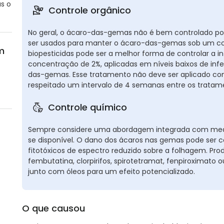
as o
Controle orgânico
No geral, o ácaro-das-gemas não é bem controlado por
ser usados para manter o ácaro-das-gemas sob um co
m
biopesticidas pode ser a melhor forma de controlar a 
concentração de 2%, aplicadas em níveis baixos de inf
das-gemas. Esse tratamento não deve ser aplicado co
respeitado um intervalo de 4 semanas entre os tratam
Controle químico
Sempre considere uma abordagem integrada com medid
se disponível. O dano dos ácaros nas gemas pode ser
fitotóxicos de espectro reduzido sobre a folhagem. Pr
fembutatina, clorpirifos, spirotetramat, fenpiroximat
junto com óleos para um efeito potencializado.
O que causou