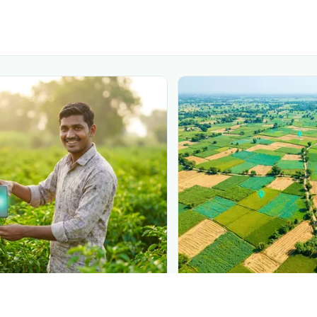
N
PLANTIX INTELLIGENCE
 at diagnosis
The intelligence behi