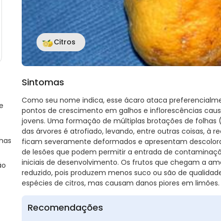
Citros
Sintomas
Como seu nome indica, esse ácaro ataca preferencialmen
e
pontos de crescimento em galhos e inflorescências causa
jovens. Uma formação de múltiplas brotações de folhas
das árvores é atrofiado, levando, entre outras coisas, à r
lhas
ficam severamente deformados e apresentam descolora
de lesões que podem permitir a entrada de contaminaçõe
iniciais de desenvolvimento. Os frutos que chegam a 
ão
reduzido, pois produzem menos suco ou são de qualidade 
espécies de citros, mas causam danos piores em limões.
Recomendações