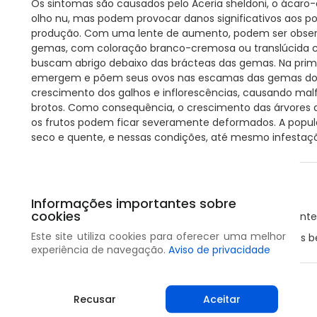
Os sintomas são causados pelo Aceria sheldoni, o ácaro-d
olho nu, mas podem provocar danos significativos aos p
produção. Com uma lente de aumento, podem ser obser
gemas, com coloração branco-cremosa ou translúcida car
buscam abrigo debaixo das brácteas das gemas. Na prim
emergem e põem seus ovos nas escamas das gemas do n
crescimento dos galhos e inflorescências, causando malf
brotos. Como consequência, o crescimento das árvores a
os frutos podem ficar severamente deformados. A popu
seco e quente, e nessas condições, até mesmo infestaçõ
Medidas preventivas
Informações importantes sobre
cookies
Monitore o pomar, galhos e novos brotos regularmen
Este site utiliza cookies para oferecer uma melhor
Controle o uso de inseticidas para não afetar insetos b
experiência de navegação.
Aviso de privacidade
Compartilhar
Recusar
Aceitar