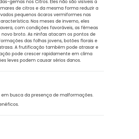
as-gemas nos Citros. Eles não são visíveis a
omares de citros e da mesma forma reduzir a
vados pequenos ácaros vermiformes nas
acterística. Nos meses de inverno, eles
avera, com condições favoráveis, as fêmeas
ovo broto. As ninfas atacam os pontos de
ormações das folhas jovens, botões florais e
trasa. A frutificação também pode atrasar e
lação pode crescer rapidamente em clima
es leves podem causar sérios danos.
te em busca da presença de malformações.
enéficos.