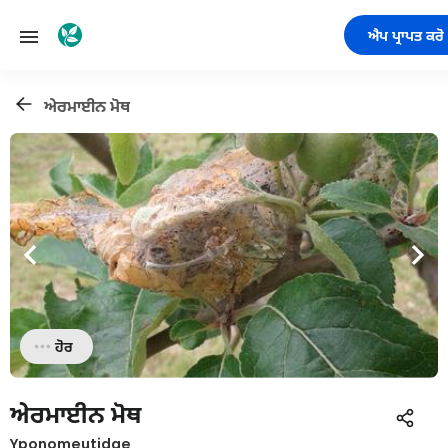
ਐਪ ਪ੍ਰਾਪਤ ਕਰੋ
ਅੇਰਮਾਈਨ ਮੋਥ
ਹੋਰ
ਅੇਰਮਾਈਨ ਮੋਥ
Yponomeutidae