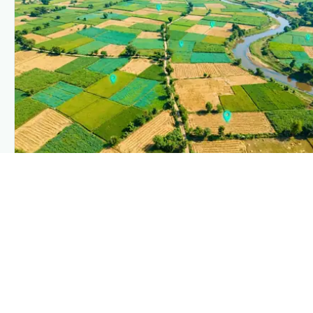
PLANTIX INTELLIGENCE
The intelligence behind this page
Explore the live agronomic data that powers Plantix
disease pages.
Discover
→