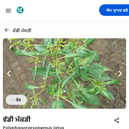
ਐਪ ਪ੍ਰਾਪਤ ਕਰੋ
ਵੱਡੀ ਮੱਕੜੀ
ਹੋਰ
ਵੱਡੀ ਮੱਕੜੀ
Polyphagotarsonemus latus