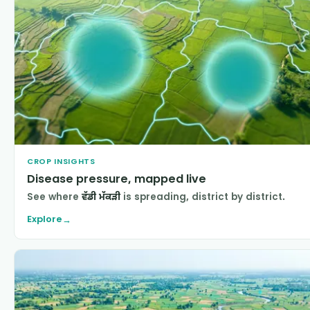
CROP INSIGHTS
Disease pressure, mapped live
See where
ਵੱਡੀ ਮੱਕੜੀ
is spreading, district by district.
Explore
→