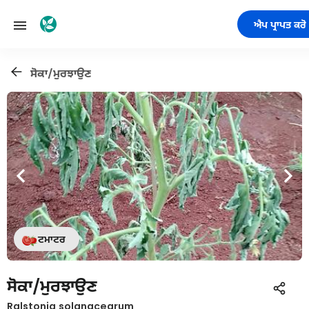
ਐਪ ਪ੍ਰਾਪਤ ਕਰੋ
ਸੋਕਾ/ਮੁਰਝਾਉਣ
ਟਮਾਟਰ
ਸੋਕਾ/ਮੁਰਝਾਉਣ
Ralstonia solanacearum