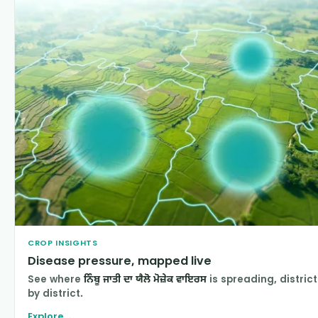
CROP INSIGHTS
Disease pressure, mapped live
See where
ਨਿੰਬੂ ਜਾਤੀ ਦਾ ਯੈਲੋ ਮੋਜ਼ੇਕ ਵਾਇਰਸ
is spreading, district
by district.
Explore
→