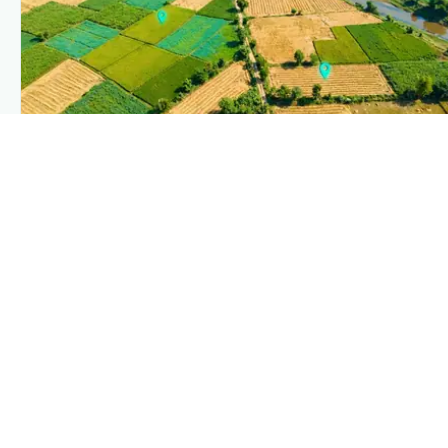
PLANTIX INTELLIGENCE
The intelligence behind this page
Explore the live agronomic data that powers Plantix
disease pages.
Discover
→