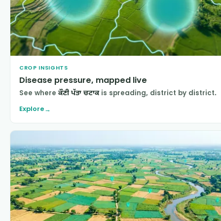
CROP INSIGHTS
Disease pressure, mapped live
See where
ਕੌਣੀ ਪੱਤਾ ਚਟਾਕ
is spreading, district by district.
Explore
→