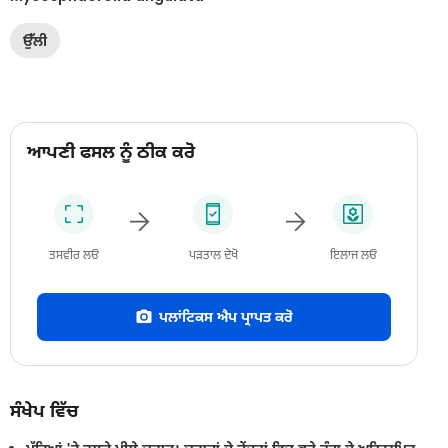
ਉੱਲੀ
ਆਪਣੀ ਫਸਲ ਨੂੰ ਠੀਕ ਕਰੋ
ਤਸਵੀਰ ਲਓ
ਪੜਤਾਲ ਦੇਖੋ
ਇਲਾਜ ਲਓ
ਪਲਾਂਟਿਕਸ ਐਪ ਪ੍ਰਾਪਤ ਕਰੋ
ਸੰਖੇਪ ਵਿੱਚ