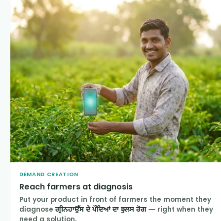
DEMAND CREATION
Reach farmers at diagnosis
Put your product in front of farmers the moment they
diagnose
ਗ੍ਰੀਨਹਾਉੱਸ ਦੇ ਪੌਦਿਆਂ ਦਾ ਝੁਲਸ ਰੋਗ
— right when they
need a solution.