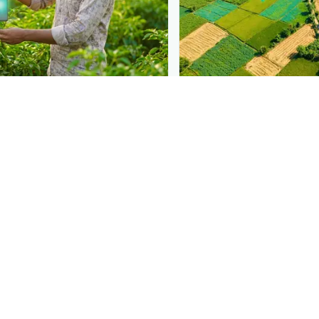
N
PLANTIX INTELLIGENCE
 at diagnosis
The intelligence behi
 in front of farmers the
Explore the live agrono
iagnose
ਮੱਕੀ ਦੇ ਪੱਤੇ ਦੀ ਉੱਤਰੀ ਝੁਲਸ
Plantix disease pages.
 they need a solution.
Discover
→