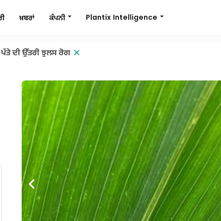
Plantix Intelligence
ਕੰਪਨੀ
ਰੀ
ਖ਼ਬਰਾਂ
ੇ ਪੱਤੇ ਦੀ ਉੱਤਰੀ ਝੁਲਸ ਰੋਗ