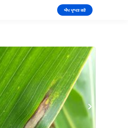
ਐਪ ਪ੍ਰਾਪਤ ਕਰੋ