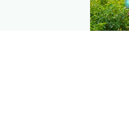
DEMAND CREATIO
Reach farmers
Put your product
moment they d
ਰੋਗ
— right when
Explore
→