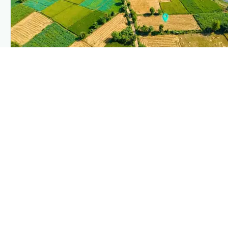
PLANTIX INTELLIGENCE
The intelligence behind this page
Explore the live agronomic data that powers Plantix
disease pages.
Discover
→