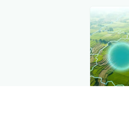
CROP INSIGHTS
Disease pres
See where
ଅଙ୍ଗ
district by distr
Explore
→