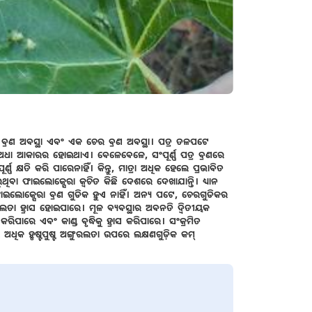
 ବ୍ରଣ ଅବସ୍ଥା ଏବଂ ଏକ ଚେର ବ୍ରଣ ଅବସ୍ଥା। ପତ୍ର ତଳପଟେ
ା ଆକାରର ହୋଇଥାଏ। ବେଳେବେଳେ, ସଂପୂର୍ଣ୍ଣ ପତ୍ର ବ୍ରଣରେ
ଣ କ୍ଷତି କରି ପାରେନାହିଁ। କିନ୍ତୁ, ମାତ୍ରା ଅଧିକ ହେଲେ ପ୍ରଭାବିତ
ିବା ଫାଇଲୋକ୍ସେରା କ୍ଵଚିତ କିଛି ଦେଶରେ ଦେଖାଯାନ୍ତି। ଧ୍ୟାନ
ଫାଇଲୋକ୍ସେରା ବ୍ରଣ ଗୁଡିକ ହୁଏ ନାହିଁ। ଅନ୍ୟ ପଟେ, ଚେରଗୁଡିକର
ରଲତା ହ୍ରାସ ହୋଇପାରେ। ମୂଳ ବ୍ୟବସ୍ଥାର ଅବନତି ଦ୍ଵିତୀୟକ
ପାରେ ଏବଂ କାଣ୍ଡ ବୃଦ୍ଧିକୁ ହ୍ରାସ କରିପାରେ। ସଂକ୍ରମିତ
ଧିକ ହୃଷ୍ଟପୁଷ୍ଟ ଅଙ୍ଗୁରଲତା ଉପରେ ଲକ୍ଷଣଗୁଡ଼ିକ କମ୍