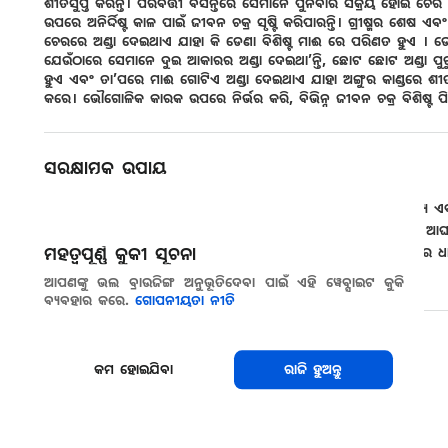
ଶୀତସୁପ୍ତି କରନ୍ତି। ପରବର୍ତ୍ତୀ ବସନ୍ତରେ ସେମାନେ ପୁନର୍ବାର ସକ୍ରିୟ ହୋଇ ଚେର 
ଉପରେ ଅନିର୍ଦ୍ଦିଷ୍ଟ କାଳ ପାଇଁ ଜୀବନ ଚକ୍ର ସୃଷ୍ଟି କରିପାରନ୍ତି। ଗ୍ରୀଷ୍ମର ଶ
ଚେରରେ ଅଣ୍ଡା ଦେଇଥାଏ ଯାହା କି ଡେଣା ବିଶିଷ୍ଟ ମାଈ ରେ ପରିଣତ ହୁଏ । ଡେଣା ବ
ଯେଉଁଠାରେ ସେମାନେ ଦୁଇ ଆକାରର ଅଣ୍ଡା ଦେଇଥା’ନ୍ତି, ଛୋଟ ଛୋଟ ଅଣ୍ଡା 
ହୁଏ ଏବଂ ତା’ପରେ ମାଈ ଗୋଟିଏ ଅଣ୍ଡା ଦେଇଥାଏ ଯାହା ଅଙ୍ଗୁର କାଣ୍ଡରେ ଶୀତସୁପ୍ତ
କରେ। ଭୌଗୋଳିକ କାରକ ଉପରେ ନିର୍ଭର କରି, ବିଭିନ୍ନ ଜୀବନ ଚକ୍ର ବିଶିଷ୍
ସୁରକ୍ଷାତ୍ମକ ଉପାୟ
ପ୍ରତିରୋଧୀ ମୂଳପିଣ୍ଡ (ଆମେରିକୀୟ ମୂଳପିଣ୍ଡ) ଅନେକ ଦଶନ୍ଧି ପାଇଁ ମୁଖ୍ୟ 
ଭିନିଫେରା କିସମ ଏବଂ ଫରାସୀ ସଙ୍କର କିସମ ଚେଳ ବ୍ରଣ କୀଟ ଦ୍ଵାରା ଆ
ମାତା-ପିତା ଗୁଣ ନଥିବା ମୂଳପିଣ୍ଡ ସେମାନଙ୍କ ପ୍ରତିରୋଧତା ବହୁଳ ଭାବରେ ଧାର
ମହତ୍ୱପୂର୍ଣ୍ଣ କୁକୀ ସୂଚନା
କୁ କିଛି ସପ୍ତାହ ପାଇଁ ପ୍ଲାବନ କରାଯାଉଥିଲା।.
ଆପଣଙ୍କୁ ଭଲ ବ୍ରାଉଜିଙ୍ଗ ଅନୁଭୂତିଦେବା ପାଇଁ ଏହି ୱେବ୍ସାଇଟ କୁକି
ବ୍ୟବହାର କରେ.
ଗୋପନୀୟତା ନୀତି
ସେୟାର କରନ୍ତୁ
କମ ହୋଇଯିବା
ରାଜି ହୁଅନ୍ତୁ