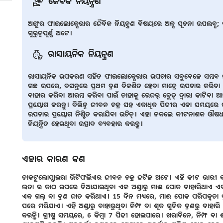
ଜୈବିକ ନିୟନ୍ତ୍ରଣ
ଅଙ୍ଗୁର ଫାଇଲୋକ୍ସେରାର ଜୈବିକ ନିୟନ୍ତ୍ରଣ ବିଷୟରେ ଅଳ୍ପ ସୂଚନା ଉପଲବ୍ଧ; ପ୍
ଗୁରୁତ୍ୱପୂର୍ଣ୍ଣ ଅଟେ।
ରାସାୟନିକ ନିୟନ୍ତ୍ରଣ
ରାସାୟନିକ ଉପକରଣ ସହିତ ଫାଇଲୋକ୍ସେରାର ଉପଚାର ସବୁବେଳେ ସମ୍ଭବ ନୁ
ଗଛ ଉପରେ, ବସନ୍ତରେ ପ୍ରଥମ ବ୍ରଣ ବିକଶିତ ହେବା ମାତ୍ରେ ଉପଚାର କରିବା ଆବଶ୍
ବାହାର କରିବା ଆରମ୍ଭ କରିବା ପାଇଁ ତାହାକୁ ରେଜର୍ ବ୍ଲେଡ୍ ଦ୍ୱାରା କାଟିବା ଆ
ପ୍ରୟୋଗ କରନ୍ତୁ। ବିଭିନ୍ନ ଜୀବନ ଚକ୍ର ସହ ଏକାଧିକ ପିଢୀର ଏକା ସମୟରେ ରହିବା
ଉପଚାର ପ୍ରୟୋଗ ନିଶ୍ଚିତ କରାଯିବା ଉଚିତ୍। ଏହା ନକଲେ କୀଟନାଶକ ଔଷଧର
ନିୟନ୍ତ୍ରିତ ହେଉଥିବା ଉତ୍ପାଦ ବ୍ୟବହାର କରନ୍ତୁ।
ଏହାର କାରଣ କଣ
ଡାକଟୁଲୋସ୍ଫାଇରା ଭିଟିଫଲିଏର ଜୀବନ ଚକ୍ର ଜଟିଳ ଅଟେ। ଏହି କୀଟ ଭାରୀ କାଦୁ
ଲତା ର କାଠ ଉପରେ ଦିଆଯାଇଥିବା ଏକ ଅଣ୍ଡାରୁ ମାଈ ପୋକ ବାହାରିଥାଏ ଏବଂ 
ଏକ ଗଲ୍ ବା ବ୍ରଣ ଜାତ କରିଥାଏ। 15 ଦିନ ମଧ୍ୟରେ, ମାଈ ପୋକ ପରିପକ୍ବତା ପ୍ର
ପରେ ମରିଯାଏ। ଏହି ଅଣ୍ଡାରୁ ବାହାରୁଥିବା ନିମ୍ଫ ବା ଶୂକ ଗୁଡିକ ବ୍ରଣରୁ ବାହାରି 
କରନ୍ତି। ଗ୍ରୀଷ୍ମ ସମୟରେ, 6 କିମ୍ବା 7 ପିଢୀ ହୋଇପାରେ। ଖରାଦିନେ, ନିମ୍ଫ ବା 