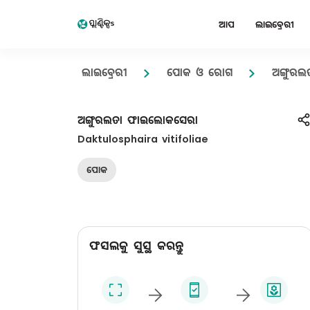
ଆପ
ଲାଇବ୍ରେରୀ
ଲାଇବ୍ରେରୀ
ପୋକ ଓ ରୋଗ
ଅଙ୍ଗୁର
ଅଙ୍ଗୁରଲତା ଫାଇଲୋକସେରା
Daktulosphaira vitifoliae
ପୋକ
ଫସଲକୁ ସୁସ୍ଥ କରନ୍ତୁ