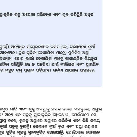
ରାକୃତିକ ଶତ୍ରୁ ଅପେକ୍ଷା ପରିବେଶ ଏବଂ ମୂଳ ପରିସ୍ଥିତି ଅଧିକ
ହେଁ। ଅତ୍ୟଧିକ ସମ୍ବେଦନଶୀଳ କିସମ ରେ, ବିଶେଷତଃ ନୂଆଁ
ୟକ। ବ୍ରଣ ଗୁଡ଼ିକ ଦେଖାଯିବା ମାତ୍ରେ, ପ୍ରତିଦିନ ଅଣ୍ଡା
ବଶ୍ୟକ। ଛୋଟ ଲାର୍ଭା ଦେଖାଯିବା ମାତ୍ରେ ରାସାୟନିକ ନିୟନ୍ତ୍ରଣ
 ପରିସ୍ଥିତି ରେ ନ ପହଞ୍ଚିବା ପାଇଁ ନୀରିକ୍ଷଣ ଏବଂ ପ୍ରାରମ୍ଭିକ
 ବହୁତ କମ୍ ପ୍ରଭାବ ପଡିଥାଏ। ସର୍ବଦା ଆପଣଙ୍କ ଅଞ୍ଚଳରେ
ଅ ମାଟି ଏବଂ ଶୁଷ୍କ ଅବସ୍ଥାକୁ ପସନ୍ଦ କରେ। ବସନ୍ତରେ, ଅଙ୍ଗୁର
ଅନ୍ୟ ଏକ ପତ୍ରକୁ ସ୍ଥାନାନ୍ତରିତ ହୋଇଥାଏ, ଯେଉଁଠାରେ ସେ
ାପ୍ତ କରେ, ବ୍ରଣକୁ ଅଣ୍ଡାରେ ଅଣ୍ଡାରେ ଭରିଦିଏ ଏବଂ କିଛି ସମୟ
ନୂଆଁ ପତ୍ରକୁ ବୁଲନ୍ତି। ସେମାନେ ନୂଆଁ ବ୍ରଣ ଏବଂ ଅଣ୍ଡା ଉତ୍ପାଦନ
ଶୂକ ଗୁଡିକ ମୂଳକୁ ସ୍ଥାନାନ୍ତରିତ ହୋଇଥାନ୍ତି, ଯେଉଁଠାରେ ସେମାନେ