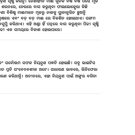
ବ୍ରଣ ସୃଷ୍ଟି କରନ୍ତି। ଡେଣାହୀନ ମାଈ ଗୁଡିକ ବର୍ଷ ବର୍ଷ ପରେ ମୂଳ
େଷ ଏବଂ ଶରତରେ, ଚେରରେ ବାସ କରୁଥିବା ଫାଇଲୋକ୍ସେରା କିଛି
ିଶିଷ୍ଟ ମାଈମାନେ ମୂଳରୁ ଡାଳକୁ ସ୍ଥାନାନ୍ତରିତ ହୁଅନ୍ତି
ପୁରୁଷରେ ଏବଂ ବଡ଼ ବଡ଼ ମାଈ ରେ ବିକଶିତ ହୋଇଥାଏ। ସଙ୍ଗମ
ି କରିଥାଏ। ଏହି ଅଣ୍ଡା ହିଁ ପତ୍ରରେ ବାସ କରୁଥିବା ପିଢୀ ସୃଷ୍ଟି
ଟ ପିଢୀ ଏକ ସମୟରେ ବିକାଶ ହୋଇପାରେ।
ଏବଂ ସର୍ବୋତ୍ତମ ସଫଳ ନିୟନ୍ତ୍ରଣ ପଦ୍ଧତି ହୋଇଛି। ସବୁ ଭାଇଟିସ
ଘାତ ପ୍ରତି ସଂବେଦନଶୀଳ ଅଟେ। ସାଧାରଣ ଭାବରେ, ଭିନିଫେରା
ଣ କରିଥାନ୍ତି। ଅତୀତରେ, ଏହା ନିୟନ୍ତ୍ରଣ ପାଇଁ ଅଙ୍ଗୁର ବଗିଚା