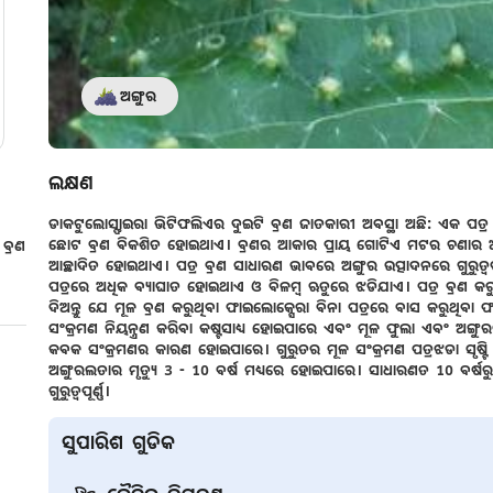
ଅଙ୍ଗୁର
ଲକ୍ଷଣ
ଡାକଟୁଲୋସ୍ଫାଇରା ଭିଟିଫଲିଏର ଦୁଇଟି ବ୍ରଣ ଜାତକାରୀ ଅବସ୍ଥା ଅଛି: ଏକ ପତ୍ର
ଛୋଟ ବ୍ରଣ ବିକଶିତ ହୋଇଥାଏ। ବ୍ରଣର ଆକାର ପ୍ରାୟ ଗୋଟିଏ ମଟର ଚଣାର ଅଧ
ବ୍ରଣ
ଆଚ୍ଛାଦିତ ହୋଇଥାଏ। ପତ୍ର ବ୍ରଣ ସାଧାରଣ ଭାବରେ ଅଙ୍ଗୁର ଉତ୍ପାଦନରେ ଗୁରୁତ୍ୱପୂର୍ଣ୍
ପତ୍ରରେ ଅଧିକ ବ୍ୟାଘାତ ହୋଇଥାଏ ଓ ବିଳମ୍ବ ଋତୁରେ ଝଡିଯାଏ। ପତ୍ର ବ୍ରଣ କରୁଥ
ଦିଅନ୍ତୁ ଯେ ମୂଳ ବ୍ରଣ କରୁଥିବା ଫାଇଲୋକ୍ସେରା ବିନା ପତ୍ରରେ ବାସ କରୁଥିବା 
ସଂକ୍ରମଣ ନିୟନ୍ତ୍ରଣ କରିବା କଷ୍ଟସାଧ୍ୟ ହୋଇପାରେ ଏବଂ ମୂଳ ଫୁଲା ଏବଂ ଅଙ୍ଗୁ
କବକ ସଂକ୍ରମଣର କାରଣ ହୋଇପାରେ। ଗୁରୁତର ମୂଳ ସଂକ୍ରମଣ ପତ୍ରଝଡା ସୃଷ୍ଟି କରି
ଅଙ୍ଗୁରଲତାର ମୃତ୍ୟୁ 3 - 10 ବର୍ଷ ମଧ୍ୟରେ ହୋଇପାରେ। ସାଧାରଣତ 10 ବର୍ଷରୁ ଅ
ଗୁରୁତ୍ୱପୂର୍ଣ୍ଣ।
ସୁପାରିଶ ଗୁଡିକ