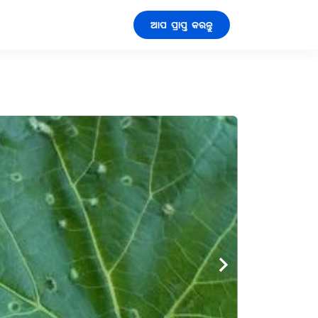
ଆପ ପ୍ରାପ୍ତ କରନ୍ତୁ