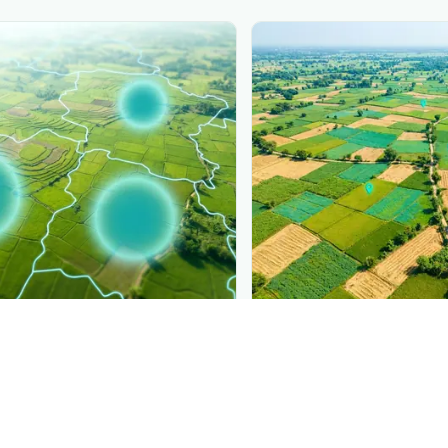
PLANTIX INTELLIGENCE
sure, mapped live
The intelligence beh
ୁରଲତା ଫାଇଲୋକସେରା
is spreading,
Explore the live agron
ict.
Plantix disease pages.
Discover
→