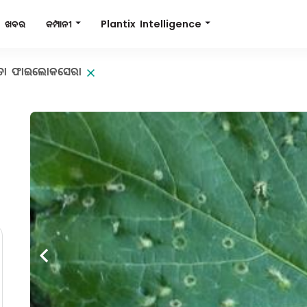
Plantix Intelligence
କମ୍ପାନୀ
ଖବର
ଲତା ଫାଇଲୋକସେରା