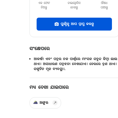
ଏକ ଫୋଟ
ଡାଇଗ୍ନୋସିସ
ଔଷଧ
ନିଅନ୍ତୁ
ଦେଖନ୍ତୁ
ପାଆନ୍ତୁ
ପ୍ଲାଣ୍ଟିକ୍ସ ଆପ ପ୍ରାପ୍ତ କରନ୍ତୁ
ସଂକ୍ଷେପରେ
ଆକର୍ଷୀ ଏବଂ ପତ୍ରର ତଳ ପାର୍ଶ୍ଵରେ ମାଂସଳ ସବୁଜ କିମ୍ବା ଲାଲ 
ଥାଏ। ଅସାଧାରଣ ପତ୍ରଝଡା ଦେଖାଯାଏ। ଚେରରେ ବ୍ରଣ ଥାଏ।
ସଙ୍କୁଚିତ ମୂଳ ବ୍ୟବସ୍ଥା।.
ମଧ୍ୟ ଦେଖା ଯାଇପାରେ
ଅଙ୍ଗୁର