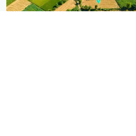
PLANTIX INTELLIGENCE
The intelligence behind this page
Explore the live agronomic data that powers Plantix
disease pages.
Discover
→