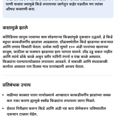
पाणी फवारा ज्यामुळे किडे लपायच्या जागेतुन बाहेर पडतील मग त्यांवर
औषध फवारणी करा.
कशामुळे झाले
कोरिडियस जानुस नावाच्या वास सोडणार्‍या किड्यांमुळे नुकसान उद्भवते. हे किडे
बहुधा काकडीवर्गीय झाडांवर आढळतात. प्रौढावस्थेतील किडे झाडाच्या कचर्‍यात
आणि तणांत विश्रांती घेतात. प्रत्येक मादी सुमारे १०० अंडी पानांच्या खालच्या
बाजुस, फांदीवर वा यजमान झाडाच्या इतर भागात घालते. प्रौढ उडू शकत नाहीत
आणि त्यांचे डोके काळे असुन शरीर नारिंगी रंगाचे व पंख काळे असतात.
किड्यांना पाल्यापाचोळ्यात लपायला आवडते. ते सकाळी आणि संध्याकाळी
कार्यरत असतात पण दिवसा मात्र पानांखाली आश्रय घेतात.
प्रतिबंधक उपाय
वाढीच्या काळात पाला पाचोळ्याचे आच्छादन काकडीवर्गीय झाडांच्या जवळ
करु नका कारण ह्यामुळे स्क्वॅश किड्यांना लपायला जागा मिळते.
शेतात निरीक्षण करून किडे आणि अंडी नष्ट करा जेणेकरुन भविष्यातील
नुकसान टाळता येईल.