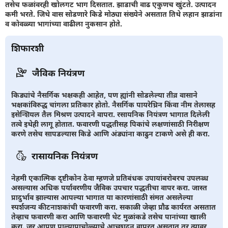
तसेच फळांवरही खोलगट भाग दिसतात. झाडाची वाढ एकुणच खुंटते. उत्पादन
कमी भरते. जिथे वास सोडणारे किडे मोठ्या संख्येने असतात तिथे लहान झाडांना
व कोवळ्या भागांच्या वाढीला नुकसान होते.
शिफारशी
जैविक नियंत्रण
किड्यांचे नैसर्गिक भक्षकही आहेत, पण ह्यांनी सोडलेल्या तीव्र वासाने
भक्षकांविरुद्ध चांगला प्रतिकार होतो. नैसर्गिक पायरेथ्रिन किंवा नीम तेलासह
इसेन्शियल तैल मिश्रण उत्पादने वापरा. रसायनिक नियंत्रण भागात दिलेली
तत्वे इथेही लागू होतात. फवारणी पद्धतीसह पिकांचे लक्षणांसाठी निरीक्षण
करणे तसेच सापडल्यास किडे आणि अंड्यांना काढुन टाकणे असे ही करा.
रासायनिक नियंत्रण
नेहमी एकात्मिक दृष्टीकोन ठेवा म्हणजे प्रतिबंधक उपायांबरोबरच उपलब्ध
असल्यास अधिक पर्यावरणीय जैविक उपचार पद्धतीचा वापर करा. जास्त
प्रादुर्भाव झाल्यास आपल्या भागात या कारणांसाठी संमत असलेल्या
स्पर्शजन्य कीटनाशकांची फवारणी करा. सकाळी जेव्हा प्रौढ कार्यरत असतात
तेव्हाच फवारणी करा आणि फवारणी थेट मुळांकडे तसेच पानांच्या खाली
करा. जर आपण पाल्यापाचोळ्याचे आच्छादन वापरत असतात तर त्यावर