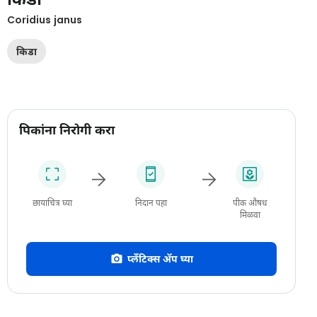
Coridius janus
किडा
पिकांना निरोगी करा
छायाचित्र घ्या
निदान पहा
पीक औषध
मिळवा
प्लँटिक्स अ‍ॅप घ्या