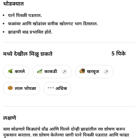
थोडक्यात
पाने पिवळी पडतात.
फळांवर आणि खोडांवर बारीक खोलगट भाग दिसतात.
झाडाची वाढ प्रभावित होते.
5
पिके
मध्ये देखील मिळू शकते
कारले
काकडी
खरबूज
लाल भोपळा
अधिक
लक्षणे
वास सोडणारे किड्यांचे प्रौढ आणि पिल्ले दोन्ही झाडांतील रस शोषण करुन
नुकसान करतात. रस शोषण केलेल्या जागी पाने पिवळी पडतात आणि फांद्या