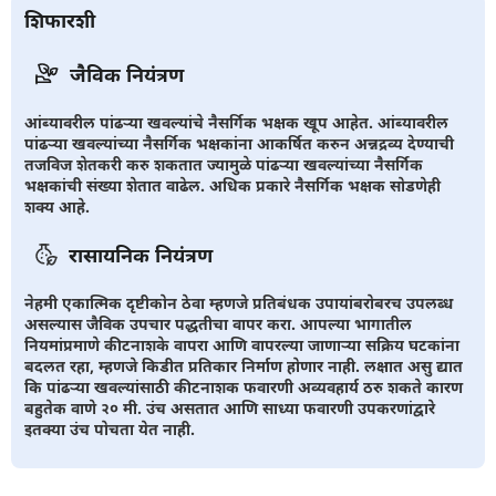
शिफारशी
जैविक नियंत्रण
आंब्यावरील पांढर्‍या खवल्यांचे नैसर्गिक भक्षक खूप आहेत. आंब्यावरील
पांढर्‍या खवल्यांच्या नैसर्गिक भक्षकांना आकर्षित करुन अन्नद्रव्य देण्याची
तजविज शेतकरी करु शकतात ज्यामुळे पांढर्‍या खवल्यांच्या नैसर्गिक
भक्षकांची संख्या शेतात वाढेल. अधिक प्रकारे नैसर्गिक भक्षक सोडणेही
शक्य आहे.
रासायनिक नियंत्रण
नेहमी एकात्मिक दृष्टीकोन ठेवा म्हणजे प्रतिबंधक उपायांबरोबरच उपलब्ध
असल्यास जैविक उपचार पद्धतीचा वापर करा. आपल्या भागातील
नियमांप्रमाणे कीटनाशके वापरा आणि वापरल्या जाणार्‍या सक्रिय घटकांना
बदलत रहा, म्हणजे किडीत प्रतिकार निर्माण होणार नाही. लक्षात असु द्यात
कि पांढर्‍या खवल्यांसाठी कीटनाशक फवारणी अव्यवहार्य ठरु शकते कारण
बहुतेक वाणे २० मी. उंच असतात आणि साध्या फवारणी उपकरणांद्वारे
इतक्या उंच पोचता येत नाही.