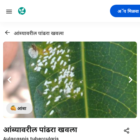
अॅप मिळवा
आंब्यावरील पांढरा खवला
आंबा
आंब्यावरील पांढरा खवला
Aulacaspis tubercularis