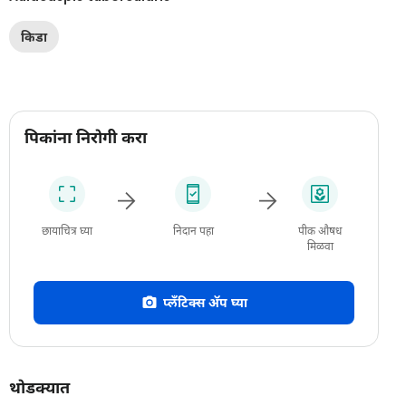
किडा
पिकांना निरोगी करा
छायाचित्र घ्या
निदान पहा
पीक औषध
मिळवा
प्लँटिक्स अ‍ॅप घ्या
थोडक्यात