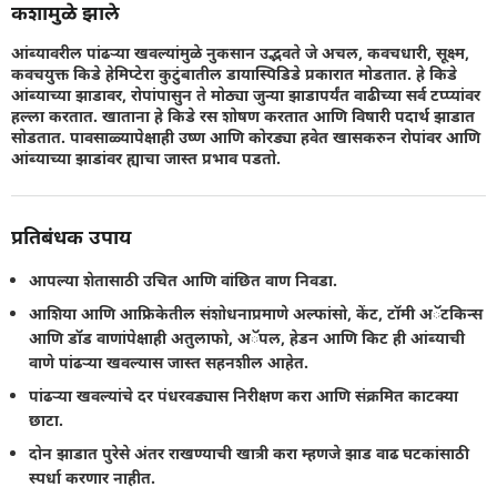
कशामुळे झाले
आंब्यावरील पांढर्‍या खवल्यांमुळे नुकसान उद्भवते जे अचल, कवचधारी, सूक्ष्म,
कवचयुक्त किडे हेमिप्टेरा कुटुंबातील डायास्पिडिडे प्रकारात मोडतात. हे किडे
आंब्याच्या झाडावर, रोपांपासुन ते मोठ्या जुन्या झाडापर्यंत वाढीच्या सर्व टप्प्यांवर
हल्ला करतात. खाताना हे किडे रस शोषण करतात आणि विषारी पदार्थ झाडात
सोडतात. पावसाळ्यापेक्षाही उष्ण आणि कोरड्या हवेत खासकरुन रोपांवर आणि
आंब्याच्या झाडांवर ह्याचा जास्त प्रभाव पडतो.
प्रतिबंधक उपाय
आपल्या शेतासाठी उचित आणि वांछित वाण निवडा.
आशिया आणि आफ्रिकेतील संशोधनाप्रमाणे अल्फांसो, केंट, टॉमी अॅटकिन्स
आणि डॉड वाणांपेक्षाही अतुलाफो, अॅपल, हेडन आणि किट ही आंब्याची
वाणे पांढर्‍या खवल्यास जास्त सहनशील आहेत.
पांढर्‍या खवल्यांचे दर पंधरवड्यास निरीक्षण करा आणि संक्रमित काटक्या
छाटा.
दोन झाडात पुरेसे अंतर राखण्याची खात्री करा म्हणजे झाड वाढ घटकांसाठी
स्पर्धा करणार नाहीत.