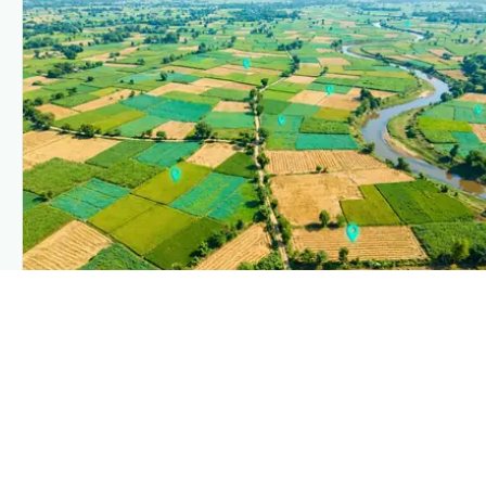
PLANTIX INTELLIGENCE
The intelligence behind this page
Explore the live agronomic data that powers Plantix
disease pages.
Discover
→