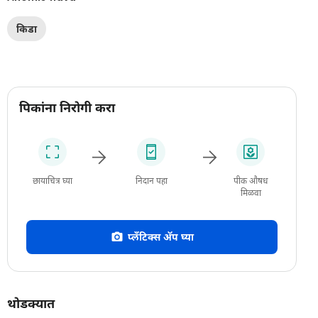
किडा
पिकांना निरोगी करा
छायाचित्र घ्या
निदान पहा
पीक औषध
मिळवा
प्लँटिक्स अ‍ॅप घ्या
थोडक्यात