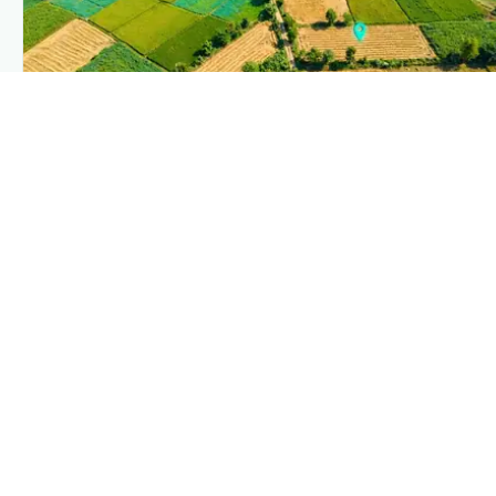
PLANTIX INTELLIGENCE
The intelligence behind this page
Explore the live agronomic data that powers Plantix
disease pages.
Discover
→