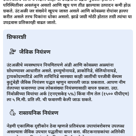
परिस्थितीवर अवलंबुन असतो आणि खूप पण तीव्र झाल्यास उत्पादन कमी होऊ
शकते. उंटअळी जर संख्येने खूपच जास्त असले आणि कोवळ्या रोपांवर हल्ला
करीत असले तरच पिकांना धोका असतो. झाडे जशी मोठी होतात तशी त्यांचा या
उपद्रवास प्रतिकारही वाढत जातो.
शिफारशी
जैविक नियंत्रण
उंटअळीचे व्यवस्थापन नियमितपणे अंडी आणि कोवळ्या अळ्यांना
शोधण्यावर आधारीत असते. इच्न्युमोनायडे, ब्राकोनिडे, सेलियोनायडे,
ट्रायकोग्रामाटिडे आणि ताचिनिडे सारख्या काही जातींची परजीवी वॅस्पस
कुटुंबेही जैविक नियंत्रण पद्धत म्हणुन वापरली जाऊ शकतात. आपण नीम
तेलाच्या फवारण्या उच्च लोकसंख्या नियंत्रणासाठी वापरु शकता. उदा.
निंबोळीच्या बियांचा अर्क (एनएसकेइ ५%) किंवा नीम तेल (१५०० पीपीएम)
ला ५ मि.मी. प्रति ली. ची फवारणी केली जाऊ शकते.
रासायनिक नियंत्रण
नेहमी एकात्मिक दृष्टीकोन ठेवा म्हणजे प्रतिबंधक उपायांबरोबरच उपलब्ध
असल्यास जैविक उपचार पद्धतीचा वापर करा. कीटकनाशकांचा अतिरेकी