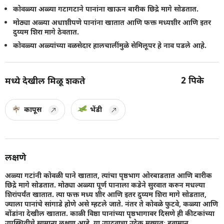
कोवळ्या अळ्या गटागटाने पानांना खाऊन बारीक छिद्रे मागे सोडतात.
मोठ्या अळ्या अधाशीपणे पानांना खातात आणि फक्त मध्यशीर आणि इतर
दुय्यम शिरा मागे ठेवतात.
कोवळ्या अळ्यांच्या वळसेदार हालचालींमुळे सेमिलूपर हे नाव पडले आहे.
2
पिके
मध्ये देखील मिळू शकते
कापूस
भेंडी
लक्षणे
अळ्या गटांनी कोवळी पाने खातात, त्यांचा पृष्ठभाग ओरबाडतात आणि बारीक
छिद्रे मागे सोडतात. मोठ्या अळ्या पूर्ण पानाला कडेने सुरवात करुन मधल्या
शिरांपर्यंत खातात. त्या फक्त मध्य शीर आणि इतर दुय्यम शिरा मागे सोडतात,
ज्याला पानांचे सांगाडे होणे असे म्हटले जाते. नंतर ते कोवळे फुटवे, कळ्या आणि
बोंडांना देखील खातात. काळी विष्ठा पानांच्या पृष्ठभागावर दिसणे ही कीटकांच्या
उपस्थितीचे सामान्य लक्षण आहे. या उपद्रवाचा उद्रेक मुख्यतः हवामान