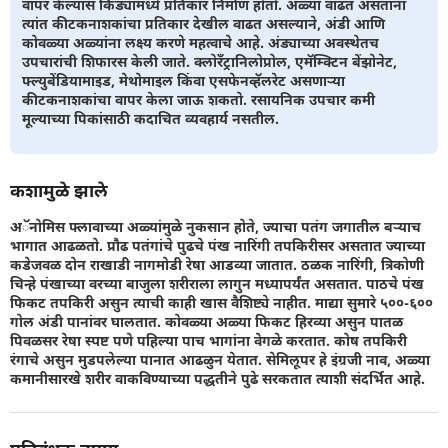
वापर केल्यास किड्यांमध्ये प्रतिकार निर्माण होतो. अळ्या वाढत असताना
त्यांत कीटकनाशकांचा प्रतिकार देखील वाढत असल्याने, अंडी आणि
कोवळ्या अळ्यांना लक्ष्य करणे महत्वाचे आहे. अंड्याच्या अवस्थेतच
उपचारांची शिफारस केली जाते. क्लोरँट्रानिलोप्रोल, एमॅम्क्टिन बेंझोनेट,
फ्ल्युबेंडियामाइड, मेथोमाइल किंवा एसफेनव्हॅलरेट असणार्‍या
कीटकनाशकांचा वापर केला जाऊ शकतो. रसायनिक उपचार कमी
मूल्याच्या पिकांसाठी कदाचित व्यवहार्य नसतील.
कशामुळे झाले
अॅनोमिस फ्लावाच्या अळ्यांमुळे नुकसान होते, ज्याचा पतंग जगातील बऱ्याच
भागात आढळतो. प्रौढ पतंगांचे पुढचे पंख नारिंगी तपकिरीसर असतात ज्याच्या
कडेजवळ दोन राखाडी नागमोडी रेषा आडव्या जातात. ठळक नारिंगी, त्रिकोणी
चिन्हे पंखाच्या वरच्या बाजुला शरीराला लागुन मध्यापर्यंत असतात. पाठचे पंख
फिकट तपकिरी असुन त्याची काही खास वैशिष्ट्ये नाहीत. माद्या सुमारे ५००-६००
गोल अंडी पानांवर घालतात. कोवळ्या अळ्या फिकट हिरव्या असुन पातळ
पिवळसर रेषा स्पष्ट पणे पहिल्या पाच भागांना वेगळे करतात. कोष तपकिरी
रंगाचे असुन मुडपलेल्या पानात आढळुन येतात. सेमिलूपर हे इंग्रजी नाव, अळ्या
कमानीसारखे शरीर वाकविण्याच्या पद्धतीने पुढे सरकतात त्याशी संदर्भित आहे.