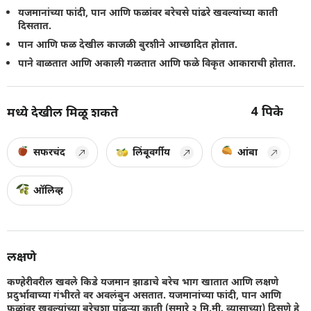
यजमानांच्या फांदी, पान आणि फळांवर बरेचसे पांढरे खवल्यांच्या काती
दिसतात.
पान आणि फळ देखील काजळी बुरशीने आच्छादित होतात.
पाने वाळतात आणि अकाली गळतात आणि फळे विकृत आकाराची होतात.
4
पिके
मध्ये देखील मिळू शकते
सफरचंद
लिंबूवर्गीय
आंबा
ऑलिव्ह
लक्षणे
कण्हेरीवरील खवले किडे यजमान झाडाचे बरेच भाग खातात आणि लक्षणे
प्रदुर्भावाच्या गंभीरते वर अवलंबुन असतात. यजमानांच्या फांदी, पान आणि
फळांवर खवल्यांच्या बरेचशा पांढर्‍या काती (सुमारे २ मि.मी. व्यासाच्या) दिसणे हे