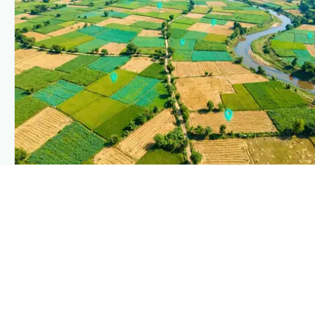
PLANTIX INTELLIGENCE
The intelligence behind this page
Explore the live agronomic data that powers Plantix
disease pages.
Discover
→