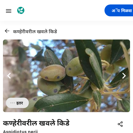
अॅप मिळवा
कण्हेरीवरील खवले किडे
इतर
कण्हेरीवरील खवले किडे
Aspidiotus nerii