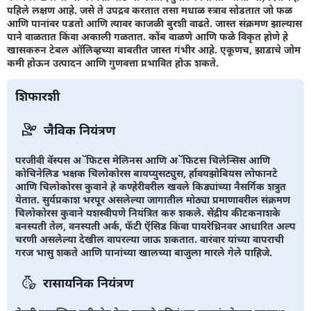
पहिले लक्षण आहे. जसे ते उपद्रव करतात तसा मधाळ स्त्राव सोडतात जो फळ
आणि पानांवर पडतो आणि त्यावर काजळी बुरशी वाढते. जास्त संक्रमण झाल्यास
पाने वाळतात किंवा अकाली गळतात. कोंब वाळणे आणि फळे विकृत होणे हे
खासकरुन टेबल ऑलिव्हच्या बाबतीत जास्त गंभीर आहे. एकूणच, झाडाचे जोम
कमी होऊन उत्पादन आणि गुणवत्ता प्रभावित होऊ शकते.
शिफारशी
जैविक नियंत्रण
परजीवी वॅस्पस अॅफिटस मेलिनस आणि अॅफिटस चिलेन्सिस आणि
कोचिनेलिड भक्षक चिलोकोरस बायप्युसट्युस, र्हावयझोबियस लोफानटे
आणि चिलोकोरस कुवाने हे कण्हेरीवरील खवले किड्यांच्या नैसर्गिक शत्रुत
येतात. सुर्यप्रकाश भरपूर असलेल्या जागातील मोठ्या प्रमाणावरील संक्रमण
चिलोकोरस कुवाने यशस्वीपणे नियंत्रित करु शकले. सेंद्रीय कीटकनाशके
वनस्पती तेल, वनस्पती अर्क, फॅटी ऍसिड किंवा पायरेथ्रिनवर आधारित अल्प
चरणी असलेल्या देखील वापरल्या जाऊ शकतात. वारंवार यांच्या वापराची
गरज भासु शकते आणि पानांच्या खालच्या बाजुला मारले गेले पाहिजे.
रासायनिक नियंत्रण