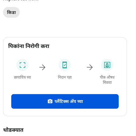
किडा
पिकांना निरोगी करा
छायाचित्र घ्या
निदान पहा
पीक औषध
मिळवा
प्लँटिक्स अ‍ॅप घ्या
थोडक्यात