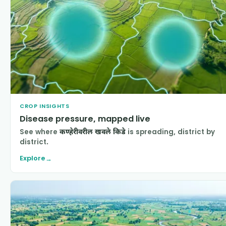
CROP INSIGHTS
Disease pressure, mapped live
See where
कण्हेरीवरील खवले किडे
is spreading, district by
district.
Explore
→