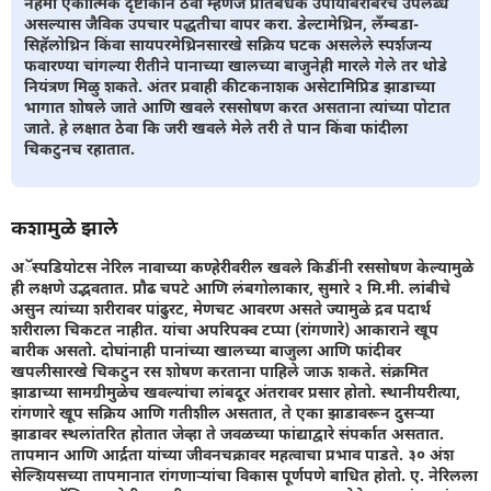
नेहमी एकात्मिक दृष्टीकोन ठेवा म्हणजे प्रतिबंधक उपायांबरोबरच उपलब्ध
असल्यास जैविक उपचार पद्धतीचा वापर करा. डेल्टामेथ्रिन, लँम्बडा-
सिहॅलोथ्रिन किंवा सायपरमेथ्रिनसारखे सक्रिय घटक असलेले स्पर्शजन्य
फवारण्या चांगल्या रीतीने पानाच्या खालच्या बाजुनेही मारले गेले तर थोडे
नियंत्रण मिळु शकते. अंतर प्रवाही कीटकनाशक असेटामिप्रिड झाडाच्या
भागात शोषले जाते आणि खवले रससोषण करत असताना त्यांच्या पोटात
जाते. हे लक्षात ठेवा कि जरी खवले मेले तरी ते पान किंवा फांदीला
चिकटुनच रहातात.
कशामुळे झाले
अॅस्पडियोटस नेरिल नावाच्या कण्हेरीवरील खवले किडींनी रससोषण केल्यामुळे
ही लक्षणे उद्भवतात. प्रौढ चपटे आणि लंबगोलाकार, सुमारे २ मि.मी. लांबीचे
असुन त्यांच्या शरीरावर पांढुरट, मेणचट आवरण असते ज्यामुळे द्रव पदार्थ
शरीराला चिकटत नाहीत. यांचा अपरिपक्व टप्पा (रांगणारे) आकाराने खूप
बारीक असतो. दोघांनाही पानांच्या खालच्या बाजुला आणि फांदीवर
खपलीसारखे चिकटुन रस शोषण करताना पाहिले जाऊ शकते. संक्रमित
झाडाच्या सामग्रीमुळेच खवल्यांचा लांबदूर अंतरावर प्रसार होतो. स्थानीयरीत्या,
रांगणारे खूप सक्रिय आणि गतीशील असतात, ते एका झाडावरून दुसऱ्या
झाडावर स्थलांतरित होतात जेव्हा ते जवळच्या फांद्याद्वारे संपर्कात असतात.
तापमान आणि आर्द्रता यांच्या जीवनचक्रावर महत्वाचा प्रभाव पाडते. ३० अंश
सेल्शियसच्या तापमानात रांगणार्‍यांचा विकास पूर्णपणे बाधित होतो. ए. नेरिलला