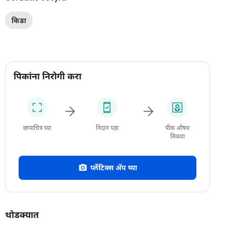
किडा
पिकांना निरोगी करा
छायाचित्र घ्या
निदान पहा
पीक औषध
मिळवा
प्लँटिक्स अ‍ॅप घ्या
थोडक्यात