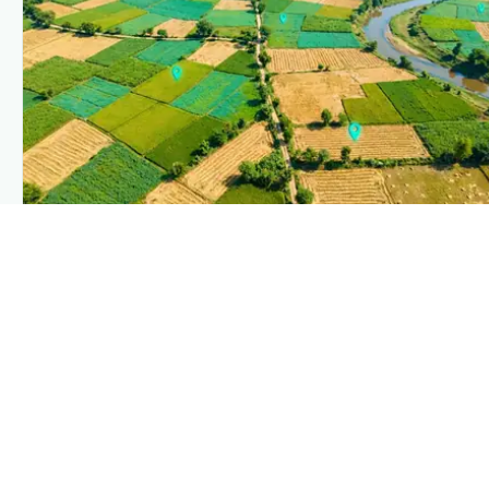
PLANTIX INTELLIGENCE
The intelligence behind this page
Explore the live agronomic data that powers Plantix
disease pages.
Discover
→