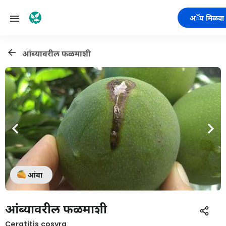
अॅप मिळवा
आंब्यावरील फळमाशी
आंबा
आंब्यावरील फळमाशी
Ceratitis cosyra