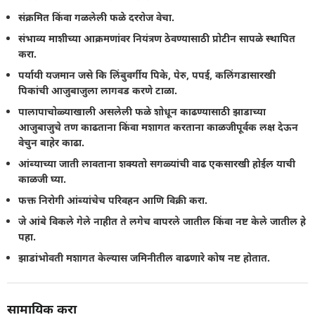
संक्रमित किंवा गळलेली फळे दररोज वेचा.
संभाव्य माशीच्या आक्रमणांवर नियंत्रण ठेवण्यासाठी प्रोटीन सापळे स्थापित
करा.
पर्यायी यजमान जसे कि लिंबुवर्गीय पिके, पेरु, पपई, कलिंगडासारखी
पिकांची आजुबाजुला लागवड करणे टाळा.
पालापाचोळ्याखाली असलेली फळे शोधून काढण्यासाठी झाडाच्या
आजुबाजुचे तण काढताना किंवा मशागत करताना काळजीपूर्वक लक्ष देऊन
वेचुन बाहेर काढा.
आंब्याच्या जाती लावताना शक्यतो सगळ्यांची वाढ एकसारखी होईल याची
काळजी घ्या.
फक्त निरोगी आंब्यांचेच परिवहन आणि विक्री करा.
जे आंबे विकले गेले नाहीत ते लगेच वापरले जातील किंवा नष्ट केले जातील हे
पहा.
झाडांभोवती मशागत केल्यास जमिनीतील वाढणारे कोष नष्ट होतात.
सामायिक करा