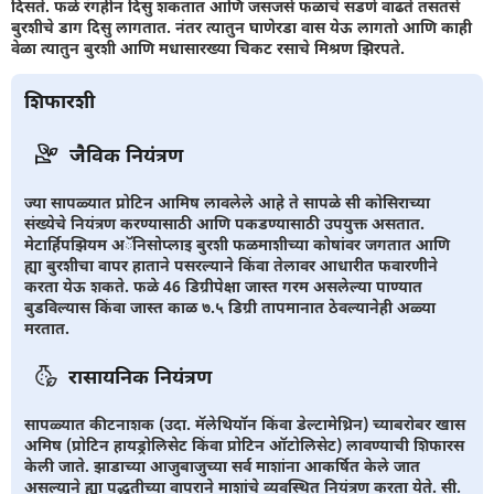
दिसते. फळे रंगहीन दिसु शकतात आणि जसजसे फळाचे सडणे वाढते तसतसे
बुरशीचे डाग दिसु लागतात. नंतर त्यातुन घाणेरडा वास येऊ लागतो आणि काही
वेळा त्यातुन बुरशी आणि मधासारख्या चिकट रसाचे मिश्रण झिरपते.
शिफारशी
जैविक नियंत्रण
ज्या सापळ्यात प्रोटिन आमिष लावलेले आहे ते सापळे सी कोसिराच्या
संख्येचे नियंत्रण करण्यासाठी आणि पकडण्यासाठी उपयुक्त असतात.
मेटार्हिपझियम अॅनिसोप्लाइ बुरशी फळमाशीच्या कोषांवर जगतात आणि
ह्या बुरशीचा वापर हाताने पसरल्याने किंवा तेलावर आधारीत फवारणीने
करता येऊ शकते. फळे 46 डिग्रीपेक्षा जास्त गरम असलेल्या पाण्यात
बुडविल्यास किंवा जास्त काळ ७.५ डिग्री तापमानात ठेवल्यानेही अळ्या
मरतात.
रासायनिक नियंत्रण
सापळ्यात कीटनाशक (उदा. मॅलेथियॉन किंवा डेल्टामेथ्रिन) च्याबरोबर खास
अमिष (प्रोटिन हायड्रोलिसेट किंवा प्रोटिन ऑटोलिसेट) लावण्याची शिफारस
केली जाते. झाडाच्या आजुबाजुच्या सर्व माशांना आकर्षित केले जात
असल्याने ह्या पद्धतीच्या वापराने माशांचे व्यवस्थित नियंत्रण करता येते. सी.