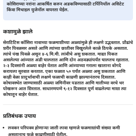
कोसिराच्या नरांना आकर्षित करुन अडकविण्यासाठी टर्पिनियॉल असिटेट
किंवा मिथाइल युजेनॉल वापरता येईल.
कशामुळे झाले
सेराटिटिस कॉसिरा नावाच्या फळमाशीच्या अळ्यांमुळे ही लक्षणे उद्भवतात. प्रौढांचे
शरीर पिवळसर असते आणि त्यांच्या छातीवर विखुरलेले काळे ठिपके असतात.
त्यांचे पंख पिवळे असून ४-६ मि.मी. लांबीचे असु शकतात. माद्या पिकत
असलेल्या आंब्यात अंडी घालतात आणि दोन अठवड्यांपर्यंत घालतच रहातात.
२-३ दिवसांनी अळ्या बाहेर येतात आणि आंब्याच्या गराला खाताना बोगदे
करायला सुरवात करतात. एका फळात ५० पर्यंत अळ्या असु शकतात आणि
काही वेळा प्रादुर्भावाची लक्षणे फळाची काढणी झाल्यानंतरच दिसतात.
कोषावस्थेत जाण्यासाठी अळ्या जमिनीवर पडतात आणि मातीच्या वरचे थर
पोखरून आत शिरतात. साधारणपणे ९-१२ दिवसात पूर्ण वाढलेल्या माशा त्या
कोषातून बाहेर येतात.
प्रतिबंधक उपाय
लवकर परिपक्व होणार्‍या जाती लावा म्हणजे फळमाशांची संख्या कमी
असतानाच फळे काढणीसाठी येतील.