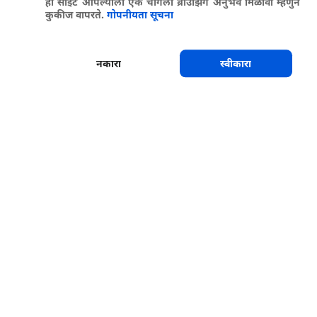
ही साइट आपल्याला एक चांगला ब्राउझिंग अनुभव मिळावा म्हणुन
कुकीज वापरते.
गोपनीयता सूचना
नकारा
स्वीकारा