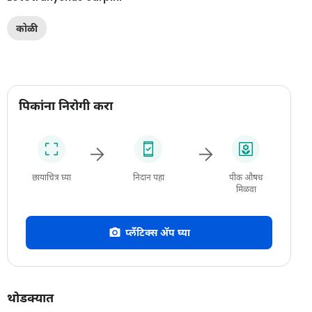
कोळी
पिकांना निरोगी करा
छायाचित्र घ्या
निदान पहा
पीक औषध
मिळवा
प्लँटिक्स अ‍ॅप घ्या
थोडक्यात