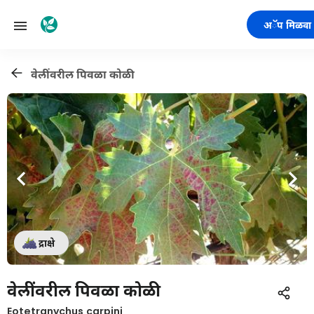
अॅप मिळवा
वेलींवरील पिवळा कोळी
द्राक्षे
वेलींवरील पिवळा कोळी
Eotetranychus carpini