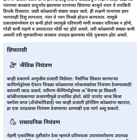
नंतरच्या काळात प्रादुर्भाव झाल्यास पानांच्या शिरांच्या बाजुने लाल ते तपकिरी
ठिपके दिसतात. जशी कोळ्यांची संख्या वाढत जाते, ही लक्षणे पानाच्या इतर
भागातही दिसु लागतात, नंतर ते भाग पिवळे होऊन करपतात. यामुळे
प्रकाशसंश्लेषण दर कमी होतो ज्यामुळे परिणामी मणी लवकर परिपक्व न होणे,
गोडी कमी राहणे व उत्पादनात मोठी घट होते असते. जरी कोळ्यांची संख्या कमी
असली तरी सुरुवातीच्या काळात उपाद्रव झाल्यास मोठे नुकसान होत असते.
शिफारशी
जैविक नियंत्रण
काही प्रकारचे अणुजीव प्रजाती विशेषत: नैसर्गिक शिकार करणार्‍या
कांपिमोड्रोमस ऍबरन पिवळा कोळ्याच्या लोकसंख्येवर नियंत्रण ठेवण्यासाठी
वापरली जाऊ शकते. तरीपण कँम्पिमोड्रोमस अॅबेरान्स हा शिकारी
कोळीनाशकाच्या फवारणीमुळे प्रभावित होतो. छोटे पायरेट बग्ज किंवा
फ्लॉवर बग्ज (अँथोकोरिडाई) च्या काही प्रजाती हॉर्नबिम कोळ्यांना खातात,
हा एक उपद्रवावर नियंत्रण ठेवण्याचा आणखी एक मार्ग असू शकतो.
रासायनिक नियंत्रण
नेहमी एकात्मिक दृष्टीकोन ठेवा म्हणजे प्रतिबंधक उपायांबरोबरच उपलब्ध