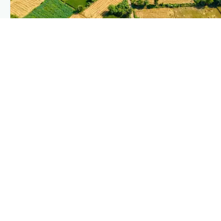
PLANTIX INTELLIGENCE
The intelligence behind this page
Explore the live agronomic data that powers Plantix
disease pages.
Discover
→