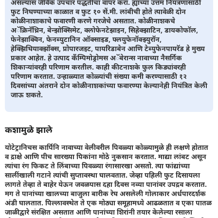
असल्यास जैविक उपचार पद्धतीचा वापर करा. ह्यांच्या उत्तम नियंत्रणासाठी
फुट निघण्याच्या काळात व फुट १० सें.मी. लांबीची होते त्यावेळी दोन
कोळीनाशाकाचे फवारणी करणे गरजेचे असतात. कोळीनाशकचे
अॅक्रिनॅथ्रिन, बेन्झोक्सिमेट, क्लोफेनटेझाइन, सिहेक्झाटिन, डायकोफॉल,
फेनेझाक्विन, फेनब्युटानिन ऑक्साइड, फ्लयुफेनॉक्झ्युरॉन,
हेक्झिथियाक्झॉक्स, प्रोपारजइट, पायरिडाबेन आणि टेब्युफेनपायरॅड हे मुख्य
प्रकार आहेत. हे उत्पाद कँम्पिमोड्रोमस अॅबेरान्स नावाच्या नैसर्गिक
शिकार्‍यांवरही परिणाम करतील. काही कीटनाशके फुल किड्यांवरही
परिणाम करतात. उन्हाळ्यात कोळ्यांची संख्या कमी करण्यासाठी १२
दिवसांच्या अंतराने दोन कोळीनाशकांच्या फवारण्या केल्यानेही नियंत्रित केली
जाऊ शकते.
कशामुळे झाले
योटेट्रानिचस कार्पिनि नावाच्या वेलीवरील पिवळ्या कोळ्यामुळे ही लक्षणे होतात
व द्राक्षे आणि पीच सारख्या पिकांना मोठे नुकसान करतात. माद्या लांबट असून
त्यांचा रंग फिकट ते लिंबाच्या पिवळ्या रंगासारखा असतो. त्या फांद्यांच्या
सालींखाली गटाने त्यांची सुप्तावस्था घालवतात. जेव्हा पहिली फुट दिसायला
लागते तेव्हा ते बाहेर येऊन जवळपास दहा दिवस नव्या पानांवर उपद्रव करतात.
मग ते पानांच्या खालच्या बाजुला बारीक रेघ असलेली गोलाकार अर्धपारदर्शक
अंडी घालतात. पिल्लावस्थेत ते एक मोठ्या समूहामध्ये आढळतात व एका पातळ
जाळीद्वारे संरक्षित असतात आणि पानांच्या शिरांनी तयार केलेल्या रसाला