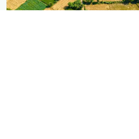
PLANTIX INTELLIGENCE
The intelligence behind this page
Explore the live agronomic data that powers Plantix
disease pages.
Discover
→