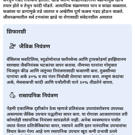
तयार होते व तेथुन फांदी मोडते. अत्याधिक संक्रमणात पान व फांद्या वाळतात.
फळांवर या डागांमुळे तडे जातात व अखेरीस पूर्ण फळच गडद होऊन वाळते.
जीवनक्रमातील सर्व टप्प्यांवर झाडे या रोगासाठी संवेदनशील असतात
शिफारशी
जैविक नियंत्रण
बॅसिलस सबटिलिस, स्युडोमोनाज फ्लौरसेन्स आणि ट्रायकोडर्मा हरझियानम
सारख्या जैवनियंत्रक घटकांचा वापर करावा. नीमच्या पानांना गोमुत्रात
भिजवुन कीड आणि जंतूंच्या नियंत्रणासाठी फवारणी करा. तुळशीच्या
पानांचा अर्क ४०% व त्या नंतर निंबोळी तेलाचा वापर करा. लसूण कंदांचा
अर्क, मेसवाकची फांदी आणि पचौलीची पाने ३०% तीव्रतेने वापरा.
रासायनिक नियंत्रण
नेहमी एकात्मिक दृष्टीकोन ठेवा म्हणजे प्रतिबंधक उपायांबरोबरच उपलब्ध
असल्यास जैविक उपचार पद्धतीचा वापर करा. या रोगावर आजतागायत तरी
कोणतेही रसायनिक नियंत्रण सापडलेले नाही. अनेक व्यवस्थापन पर्यात
ज्यात येतात प्रतिजैविकांचा वापर, रसायने आणि इतर पारंपारिक उपचारांचा
विचार केला गेला आहे पण रसायनिक उपचार खूप कमी प्रभावी ठरले