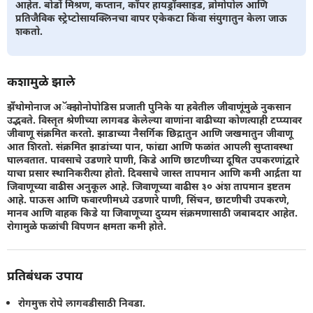
आहेत. बोर्डो मिश्रण, कप्तान, कॉपर हायड्रॉक्साइड, ब्रोमोपोल आणि
प्रतिजैविक स्ट्रेप्टोसायक्लिनचा वापर एकेकटा किंवा संयुगातुन केला जाऊ
शकतो.
कशामुळे झाले
झँथोमोनाज अॅक्झोनोपोडिस प्रजाती पुनिके या हवेतील जीवाणूंमुळे नुकसान
उद्भवते. विस्तृत श्रेणीच्या लागवड केलेल्या वाणांना वाढीच्या कोणत्याही टप्प्यावर
जीवाणू संक्रमित करतो. झाडाच्या नैसर्गिक छिद्रातुन आणि जखमातुन जीवाणू
आत शिरतो. संक्रमित झाडांच्या पान, फांद्या आणि फळांत आपली सुप्तावस्था
घालवतात. पावसाचे उडणारे पाणी, किडे आणि छाटणीच्या दूषित उपकरणांद्वारे
याचा प्रसार स्थानिकरीत्या होतो. दिवसाचे जास्त तापमान आणि कमी आर्द्रता या
जिवाणूच्या वाढीस अनुकूल आहे. जिवाणूच्या वाढीस ३० अंश तापमान इष्टतम
आहे. पाऊस आणि फवारणीमध्ये उडणारे पाणी, सिंचन, छाटणीची उपकरणे,
मानव आणि वाहक किडे या जिवाणूच्या दुय्यम संक्रमणासाठी जबाबदार आहेत.
रोगामुळे फळांची विपणन क्षमता कमी होते.
प्रतिबंधक उपाय
रोगमुक्त रोपे लागवडीसाठी निवडा.