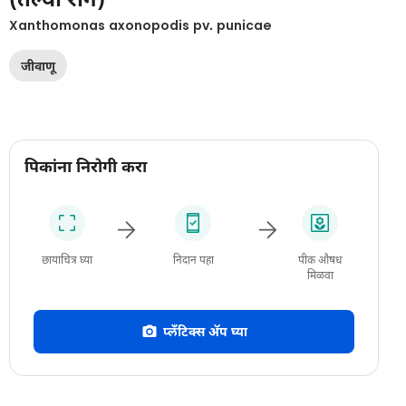
Xanthomonas axonopodis pv. punicae
जीवाणू
पिकांना निरोगी करा
छायाचित्र घ्या
निदान पहा
पीक औषध
मिळवा
प्लँटिक्स अ‍ॅप घ्या