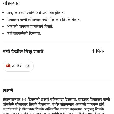
थोडक्यात
पान, काटक्या आणि फळे प्रभावित होतात.
पिवळसर पाणी शोषल्यासारखे गोलाकार ठिपके येतात.
अकाली पानगळ प्राबल्याने दिसते.
फळे तडकलेली दिसतात.
1
पिके
मध्ये देखील मिळू शकते
डाळिंब
लक्षणे
संक्रमणानंतर २-३ दिवसांनी लक्षणे पहिल्यांदा दिसतात. झाडावर पिवळसर पाणी
शोषलेले गोलाकार ठिपके दिसतात. गंभीर संक्रमणात अकाली पानगळ होते.
कालांतराने हे गोलाकार ठिपके अनियमित व्रणात बदलतात. हळुहळु ठिपके
करपून गडद तपकिरी होतात. खोड आणि फांद्यांनाडागांनी वेढल्यामुळे खाच