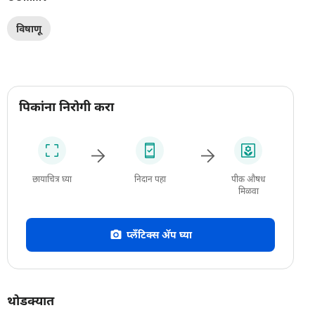
विषाणू
पिकांना निरोगी करा
छायाचित्र घ्या
निदान पहा
पीक औषध
मिळवा
प्लँटिक्स अ‍ॅप घ्या
थोडक्यात