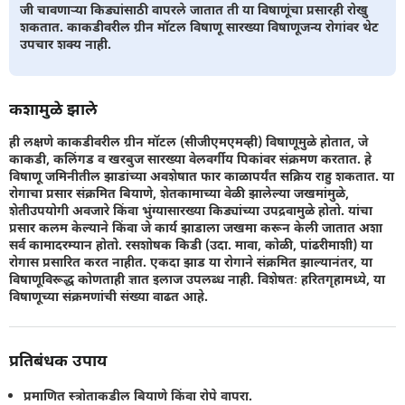
जी चावणाऱ्या किड्यांसाठी वापरले जातात ती या विषाणूंचा प्रसारही रोखु
शकतात. काकडीवरील ग्रीन मॉटल विषाणू सारख्या विषाणूजन्य रोगांवर थेट
उपचार शक्य नाही.
कशामुळे झाले
ही लक्षणे काकडीवरील ग्रीन मॉटल (सीजीएमएमव्ही) विषाणूमुळे होतात, जे
काकडी, कलिंगड व खरबुज सारख्या वेलवर्गीय पिकांवर संक्रमण करतात. हे
विषाणू जमिनीतील झाडांच्या अवशेषात फार काळापर्यंत सक्रिय राहु शकतात. या
रोगाचा प्रसार संक्रमित बियाणे, शेतकामाच्या वेळी झालेल्या जखमांमुळे,
शेतीउपयोगी अवजारे किंवा भुंग्यासारख्या किड्यांच्या उपद्रवामुळे होतो. यांचा
प्रसार कलम केल्याने किंवा जे कार्य झाडाला जखमा करून केली जातात अशा
सर्व कामादरम्यान होतो. रसशोषक किडी (उदा. मावा, कोळी, पांढरीमाशी) या
रोगास प्रसारित करत नाहीत. एकदा झाड या रोगाने संक्रमित झाल्यानंतर, या
विषाणूविरूद्ध कोणताही ज्ञात इलाज उपलब्ध नाही. विशेषतः हरितगृहामध्ये, या
विषाणूच्या संक्रमणांची संख्या वाढत आहे.
प्रतिबंधक उपाय
प्रमाणित स्त्रोताकडील बियाणे किंवा रोपे वापरा.