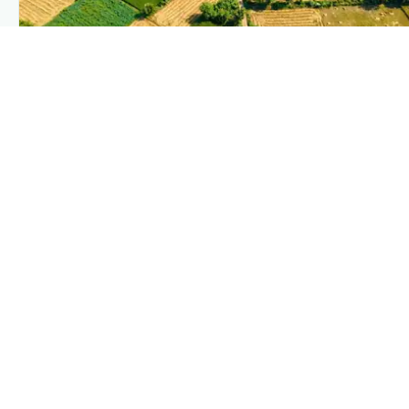
PLANTIX INTELLIGENCE
The intelligence behind this page
Explore the live agronomic data that powers Plantix
disease pages.
Discover
→