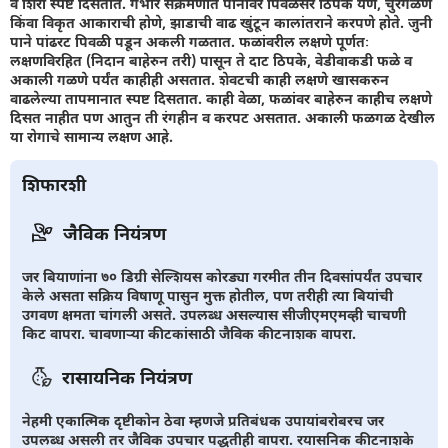
व शिरा स्पष्ट दिसतात. गंभीर संक्रमणात पानांवर पिवळसर ठिपके येणे, चुरगळणे
किंवा विकृत आकाराची होणे, झाडाची वाढ खुंटून कालांतराने करपणे होते. जुनी
पाने पांढरट पिवळी पडून अकली गळतात. फळांवरील लक्षणे पूर्णतः
लक्षणविरहित (निदान बाहेरुन तरी) पासून ते दाट ठिपके, वेडीवाकडी फळे व
अकाली गळणे पर्यंत काहीही असतात. शेवटची काही लक्षणे खासकरुन
वाढलेल्या तापमानात स्पष्ट दिसतात. काही वेळा, फळांवर बाहेरुन काहीच लक्षणे
दिसत नाहीत पण आतुन ती रंगहीन व करपट असतात. अकाली फळगळ देखील
या रोगाचे सामान्य लक्षण आहे.
शिफारशी
जैविक नियंत्रण
जर बियाणांना ७० डिग्री सेल्शियस कोरड्या गरमीत तीन दिवसांपर्यंत उपचार
केले असता सक्रिय विषाणू पासुन मुक्त होतील, पण तरीही त्या बियांची
उगवण क्षमता चांगली असते. उपलब्ध असल्यास सीजीएमएमव्ही चाचणी
किट वापरा. चावणार्‍या कीटकांसाठी जैविक कीटनाशक वापरा.
रासायनिक नियंत्रण
नेहमी एकात्मिक दृष्टीकोन ठेवा म्हणजे प्रतिबंधक उपायांबरोबरच जर
उपलब्ध असली तर जैविक उपचार पद्धतीही वापरा. रयासनिक कीटनाशके