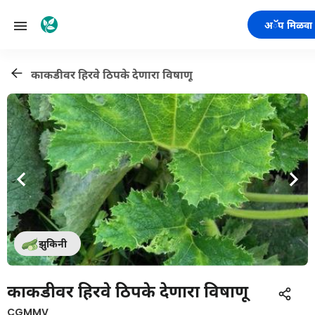
अॅप मिळवा
काकडीवर हिरवे ठिपके देणारा विषाणू
झुकिनी
काकडीवर हिरवे ठिपके देणारा विषाणू
CGMMV