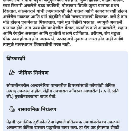
स्पष्ट किनारी असलेले गडद तपकिरी, गोलाकार ठिपके जुन्या पानांवर प्रथम
दिसतात. कालांतराने यांची लक्ष्यासारखी केंद्रे पातळ आणि कागदासारखी होऊन
अखेरीस गळतात आणि पाने बंदुकीने गोळी मारल्यासारखी दिसतात. जसे हे डाग
मोठे होऊन एकमेकात मिसळतात, पाने मृत पेशींनी भरतात, ज्यामुळे अकाली
पानगळ होते. डाग पक्व शेंगांवर देखील येतात, ज्यातील दाणे आक्रसलेले, लहान
आणि रंगहीन असतात आणि कुजीची लक्षणे दर्शवितात. तरीपण, रोग बहुधा
पीक पक्व होताना होत असल्याने, उत्पादनाचे नुकसान जास्त होत नाही आणि
त्यामुळे व्यवस्थापन शिफारशींची गरज नाही.
शिफारशी
जैविक नियंत्रण
सोयाबीनवरील अल्टरनेरिया पानावरील ठिपक्यांसाठी कोणतेही जैविक
उत्पाद उपलब्ध नाहीत. सेंद्रीय उपचारात कॉपरवर आधारीत (२.५ ग्रॅ. प्रति
ली.) बुरशीनाशकांचा वापर येतो.
रासायनिक नियंत्रण
नेहमी एकात्मिक दृष्टीकोन ठेवा म्हणजे प्रतिबंधक उपायांबरोबरच उपलब्ध
असल्यास जैविक उपचार पद्धतीचा वापर करा. हा रोग जर हंगामात शेवटी