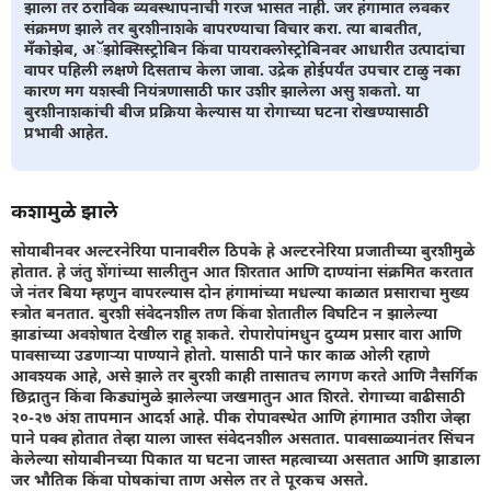
झाला तर ठराविक व्यवस्थापनाची गरज भासत नाही. जर हंगामात लवकर
संक्रमण झाले तर बुरशीनाशके वापरण्याचा विचार करा. त्या बाबतीत,
मँकोझेब, अॅझोक्सिस्ट्रोबिन किंवा पायराक्लोस्ट्रोबिनवर आधारीत उत्पादांचा
वापर पहिली लक्षणे दिसताच केला जावा. उद्रेक होईपर्यंत उपचार टाळु नका
कारण मग यशस्वी नियंत्रणासाठी फार उशीर झालेला असु शकतो. या
बुरशीनाशकांची बीज प्रक्रिया केल्यास या रोगाच्या घटना रोखण्यासाठी
प्रभावी आहेत.
कशामुळे झाले
सोयाबीनवर अल्टरनेरिया पानावरील ठिपके हे अल्टरनेरिया प्रजातीच्या बुरशीमुळे
होतात. हे जंतु शेंगांच्या सालीतुन आत शिरतात आणि दाण्यांना संक्रमित करतात
जे नंतर बिया म्हणुन वापरल्यास दोन हंगामांच्या मधल्या काळात प्रसाराचा मुख्य
स्त्रोत बनतात. बुरशी संवेदनशील तण किंवा शेतातील विघटिन न झालेल्या
झाडांच्या अवशेषात देखील राहू शकते. रोपारोपांमधुन दुय्यम प्रसार वारा आणि
पावसाच्या उडणार्‍या पाण्याने होतो. यासाठी पाने फार काळ ओली रहाणे
आवश्यक आहे, असे झाले तर बुरशी काही तासातच लागण करते आणि नैसर्गिक
छिद्रातुन किंवा किड्यांमुळे झालेल्या जखमातुन आत शिरते. रोगाच्या वाढीसाठी
२०-२७ अंश तापमान आदर्श आहे. पीक रोपावस्थेत आणि हंगामात उशीरा जेव्हा
पाने पक्व होतात तेव्हा याला जास्त संवेदनशील असतात. पावसाळ्यानंतर सिंचन
केलेल्या सोयाबीनच्या पिकात या घटना जास्त महत्वाच्या असतात आणि झाडाला
जर भौतिक किंवा पोषकांचा ताण असेल तर ते पूरकच असते.