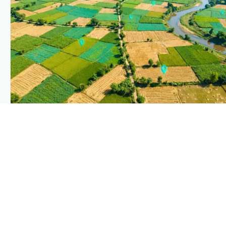
PLANTIX INTELLIGENCE
The intelligence behind this page
Explore the live agronomic data that powers Plantix
disease pages.
Discover
→