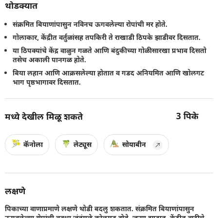
थोडक्यात
संक्रमित बियाणांपासुन नविनच ऊगवलेल्या रोपांची मर होते.
गोलाकार, केंद्रीत वर्तुळांसह तपकिरी ते राखाडी ठिपके झाडीवर दिसतात.
या ठिपक्यांचे केंद्र वाळुन गळते आणि बंदुकीच्या गोळीसारखा प्रभाव दिसतो
तसेच अकाली पानगळ होते.
बिया लहान आणि आक्रसलेल्या होतात व गडद अनियमित आणि खोलगट
भाग पृष्ठभागावर दिसतात.
3
पिके
मध्ये देखील मिळू शकते
कॅनोला
लेट्यूस
सोयाबीन
लक्षणे
पिकाच्या वाणाप्रमाणे लक्षणे थोडी बदलु शकतात. संक्रमित बियाणांपासुन
ऊगवलेल्या रोपांची बहुधा जंतुंमुळे कोलमड होते. जुन्या झाडात, केंद्रीत वाढीचे,