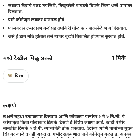
काळ्या केंद्रांचे गडद तपकिरी, विखुरलेले पावडरी ठिपके किंवा धब्बे पानांवर
दिसतात.
पाने कोमेजून लवकर पानगळ होते.
फळांवर लालसर प्रभावळीसह तपकिरी गोलाकार वाळलेले भाग दिसतात.
जसे हे डाग मोठे होतात तसे त्यावर बुरशी विकसित होण्यास सुरवात होते.
1
पिके
मध्ये देखील मिळू शकते
पिस्ता
लक्षणे
लक्षणे बहुधा उन्हाळ्यात दिसतात आणि कोवळ्या पानांवर ३ ते ७ मि.मी. चे
कोणाकृत किंवा गोलाकार ठिपके दिसणे हे विशेष लक्षण आहे. काही गंभीर
बाबतीत ठिपके ३ सें.मी. व्यासांचेही होऊ शकतात. देठांवर आणि पानांच्या मुख्य
शिरांवर काळे व्रणही असतात. गंभीर संक्रमणात पाने कोमेजुन गळतात. अपक्व