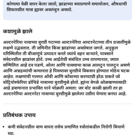
कोणत्या वेळी वापर केला जातो, झाडाच्या वयाप्रमाणे समायोजन, औषधाची
शिफारशीत मात्रा ह्यावर अवलंबुन असतो.
कशामुळे झाले
अल्टरनेरिया नावाच्या बुरशी गटाच्या अल्टरनेरिया अल्टरनेटाच्या तीन प्रजातींमुळे
लक्षणे उद्भवतात. ती जमिनीत किंवा झाडांच्या अवशेषात जगते. अनुकूल
परिस्थितीत ती बीजाणूंचे उत्पादन करते ज्यांचे वहन वार्‍य‍‍ाने, पावसाने
संवेदनशील झाडांवर होते. उच्च आर्द्रतेशी संबंधित उच्च तापमानात, ज्यात
सम्मिलित आहे दव पडणे, ओला आणि पावसाचा काळ आलटुन पालटुन असणे
आणि अन्नद्रव्यांची कमतरता हे पिस्त्यावर बुरशीचे विकसन होण्यात मोठेच घटक
आहेत. लक्षणांची गल्लत ओंबी आणि कोंबाच्या करप्याशी होऊ शकते जो
बोट्रियोस्फेरिया डोथिडे नावाच्या बुरशीमुळे होतो. ह्यांना वेगळे ओळखण्यासाठी
आर्द्र हवामानात प्रभावित पाने चोऴली असता: जर बोट काळी झाली तर हा
अल्टरनेरिया अल्टरनेटा नावाच्या बुरशीमुळे झालेला उशीरा येणारा करपा आहे.
प्रतिबंधक उपाय
कमी संवेदनशील वाण वापरा तसेच प्रमाणित स्त्रोतांकडील निरोगी बियाणे
घ्या.