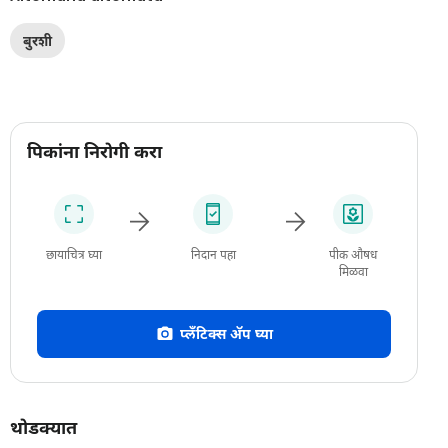
बुरशी
पिकांना निरोगी करा
छायाचित्र घ्या
निदान पहा
पीक औषध
मिळवा
प्लँटिक्स अ‍ॅप घ्या
थोडक्यात