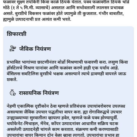
फळांवर सूक्ष्म तपकिरी किंवा काळे ठिपके येतात. पक्व फळांवरील ठिपके थोडे
मोठे (१ ते ५ मि.मी. व्यासाचे) असतात आणि सभोवताली लालसर प्रभावळ
असते. बुरशीचे विकसन फळांवर होते ज्यामुळे ती कूजतात. गंभीर बाबतीत,
ह्यामुळे उत्पादनाची प्रत अत्यंत कमी भरते.
शिफारशी
जैविक नियंत्रण
प्रभावित भागांच्या छाटणीनंतर बोर्डो मिश्रणाची फवारणी करा. लसुण किंवा
हॉर्सटेलचे मिश्रण पानांवर आणि फळांवर करणे हाही एक पर्याय आहे.
बॅसिलस सबटिलिस बुरशीचे भक्षक असल्याने त्याचे द्रावणही वापरले जाऊ
शकते.
रासायनिक नियंत्रण
नेहमी एकात्मिक दृष्टीकोन ठेवा म्हणजे प्रतिबंधक उपायांबरोबरच उपलब्ध
असल्यास जैविक उपचार पद्धतीचा वापर करा. ह्या रोगाविरुद्धचे उपचार
उन्ह्याळ्याच्या सुरवातीला व्हायला हवेत, म्हणजे फळे पक्व होण्यापूर्वी.
थयोफेनेट-मिथाइल, मॅनेब, कॉपर उत्पादनांवर आधारीत सक्रिय घटक
असलेली उत्पादनेही चांगले काम करतात. संक्रमण कमी करण्यासाठी
उपचारांचा वापर किमान दोन वेळा व्हावा लागतो. उपचारांचा प्रभाव हा