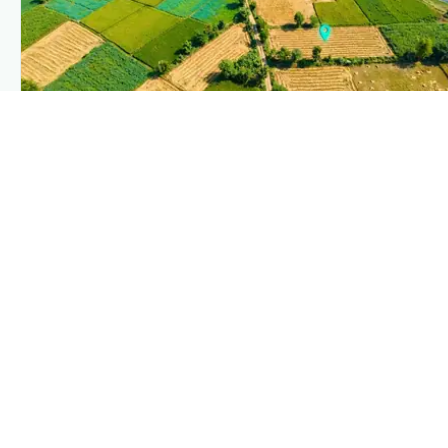
PLANTIX INTELLIGENCE
The intelligence behind this page
Explore the live agronomic data that powers Plantix
disease pages.
Discover
→