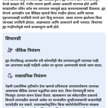
वेगळे काढता येते. गंभीर लागण झाली असता अकाली पानगळ होते आणि
फांद्यांवरील नविन कोंब मरु लागतात ज्यामुळे झाड करपल्यासारखी दिसतात. ह्या
रोगाचे आणखीन एक वैशिष्ट्य म्हणजे बिया रंगहीन होतात आणि त्याच्या
पृष्ठभागावरही तपकिरी रंगाचे डाग दिसु लागतात. जास्त लागण झालेल्या बिया
जांभळट तपकिरी होतात, आक्रसतात आणि आकाराने कमी भरतात. बियांच्या
ह्या रंगहीनतेमुळे त्यांचे बाजारमूल्य कमी होते.
शिफारशी
जैविक नियंत्रण
ह्या रोगाविरुद्ध आजपर्यंत तरी कोणतीही जैव उपचारपद्धती उपलब्ध नाही.
जर आपणास काही माहिती असेल तर कृपया आमच्याशी संपर्क जरुर साधा.
रासायनिक नियंत्रण
नेहमी एकात्मिक दृष्टीकोन ठेवा म्हणजे प्रतिबंधक उपायांबरोबरच उपलब्ध
असल्यास जैविक उपचार पद्धतीचा वापर करा. बिया पेरण्यापुर्वी त्यांना
भिजवुन उपचार करुन ठेवता येतात. खासकरुन जर संवेदनशील प्रकारचे
बियाणे लागवडीत वापरले असेल तर पानांवरील बुरशीनाशकांची फवारणीही
फायदेशीर ठरु शकते. पायराक्लोस्ट्रोबिन किंवा क्लोरोथॅलोनिलचा संरक्षक