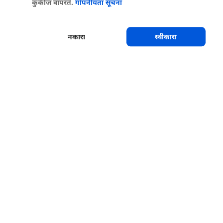
कुकीज वापरते.
गोपनीयता सूचना
नकारा
स्वीकारा