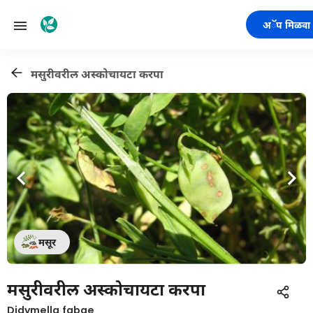
अॅप मिळवा
मसुरीवरील अस्कोचायटा करपा
मसूर
मसुरीवरील अस्कोचायटा करपा
Didymella fabae