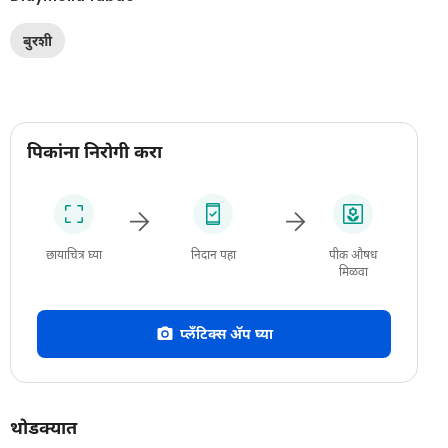
बुरशी
पिकांना निरोगी करा
छायाचित्र घ्या
निदान पहा
पीक औषध
मिळवा
प्लँटिक्स अ‍ॅप घ्या
थोडक्यात