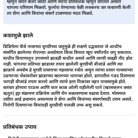
म्हणुन वापर केला जातो आणि त्यांना प्रतिबंधक म्हणुन वापरले असता
चांगला परिणाम मिळतो. फुलोरा येण्याच्या वेळी लवकरच जर फवारणी केली
तर शेंगा आणि बियांचा संसर्ग टाळण्यात मदत मिळते.
कशामुळे झाले
डिडिमेला फॅबे नावाच्या बुरशीच्या जंतुमुळे ही लक्षणे उद्भवतात जे आधीच
संसर्गित झालेल्या रोपाच्या अवशेषात किंवा बियात खूप वर्षांपर्यंत जगु शकतात.
बाधीत बियाणातुन उगवणारे झाडही बाधीत असते आणि त्याची वाढही नीट होत
नाही. चांगल्या प्रतिच्या झाडावर तयार झालेली बुरशीची बीजांडे आणि त्या
झाडाचे अवशेष हे बुरशी प्रसाराचा महत्वाचा स्त्रोत असुन त्यांचा प्रसार पावसाच्या
उडणार्‍या थेंबांबरोबर झाडाच्या खालच्या भागावर होतो. डागातील गडद दिसणारा
भागही बीजांडे तयार करतो आणि त्यांचे इतर पिकांवर वहन पावसामुळे होते.
वारंवार होणारा पाऊस आणि फार काळ ओली राहीलेली पाने (खासकरुन वसंत
ऋतुत) ह्या संक्रमण प्रक्रियेस आणि रोग बळावण्यास बढावा देतात. मोसमात
उशीरा आर्द्र हवामान असल्यास ते शेंगा आणि बियांच्या संसर्गासाठी उत्तम असते.
निरोगी दिसणार्‍या बियांतही बुरशीची पातळी उच्च असु शकते.
प्रतिबंधक उपाय