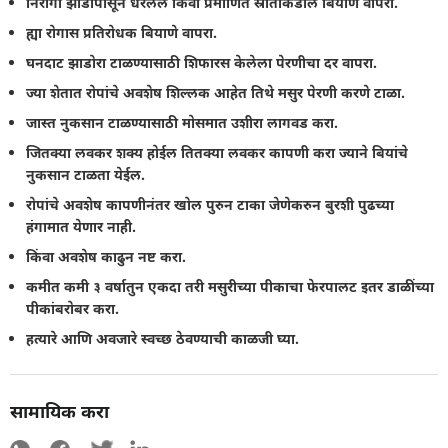
निरोगी झाडापासून धरलेले किंवा प्रमाणित स्रोतांकडील बियाणे वापरा.
ह्या रोगास प्रतिरोधक बियाणे वापरा.
घनदाट झाडोरा टाळण्यासाठी शिफारस केलेला पेरणीचा दर वापरा.
ज्या शेतात रोपांचे अवशेष शिल्लक आहेत तिथे मसुर पेरणी करणे टाळा.
जास्त नुकसान टाळण्यासाठी मोसमात उशीरा लागवड करा.
जितक्या लवकर शक्य होईल तितक्या लवकर कापणी करा ज्याने बियांचे
नुकसान टाळता येईल.
रोपांचे अवशेष कापणीनंतर खोल पुरुन टाका जेणेकरुन बुरशी पुढच्या
हंगामात येणार नाही.
किंवा अवशेष काढुन नष्ट करा.
कमीत कमी ३ वर्षातुन एकदा तरी मसुरीच्या पीकाचा फेरपालट इतर डाळींच्या
पीकांबरोबर करा.
हत्यारे आणि अवजारे स्वच्छ ठेवण्याची काळजी घ्या.
सामायिक करा