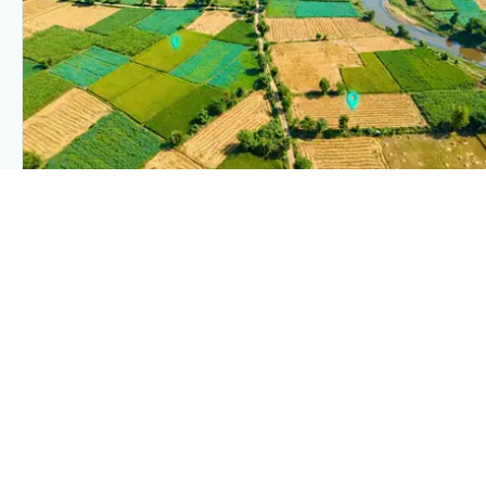
PLANTIX INTELLIGENCE
The intelligence behind this page
Explore the live agronomic data that powers Plantix
disease pages.
Discover
→