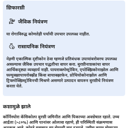
शिफारशी
जैविक नियंत्रण
या रोगाविरुद्ध कोणतेही पर्यायी उपचार उपलब्ध नाहीत.
रासायनिक नियंत्रण
नेहमी एकात्मिक दृष्टीकोन ठेवा म्हणजे प्रतिबंधक उपायांबरोबरच उपलब्ध
असल्यास जैविक उपचार पद्धतीचा वापर करा. बुरशीनाशकांचा वापर
आर्थिकदृष्ट्या व्यवहार्य नाही. पायराक्लोस्ट्रोबिन, एपोक्झिकोनाझोल आणि
फ्ल्युक्झापायरोक्झॅड किंवा बायाक्झाफेन, प्रोथियोकोनाझोल आणि
ट्रिफ्लोक्झिस्ट्रोबिनची मिश्रणे असणारे उत्पादन वापरुन बुरशीचे नियंत्रण
करता येते.
कशामुळे झाले
कॉर्निस्पोरा कॅसिकोला बुरशी जमिनीत आणि पिकाच्या अवशेषात रहाते. उच्च
आर्द्रता (>८०%) आणि पानांवर ओलावा रहाणे, ही परिस्थिती संक्रमणास
अनुकूल आहे. कोरडे हवामान ह्या रोगाची वाढ दडपते. उशीरा तयार होणार्‍या