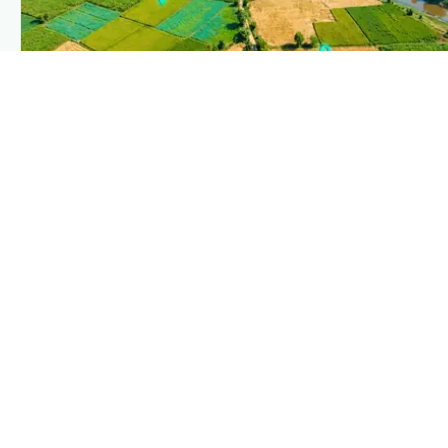
PLANTIX INTELLIGENCE
The intelligence behind this page
Explore the live agronomic data that powers Plantix
disease pages.
Discover
→