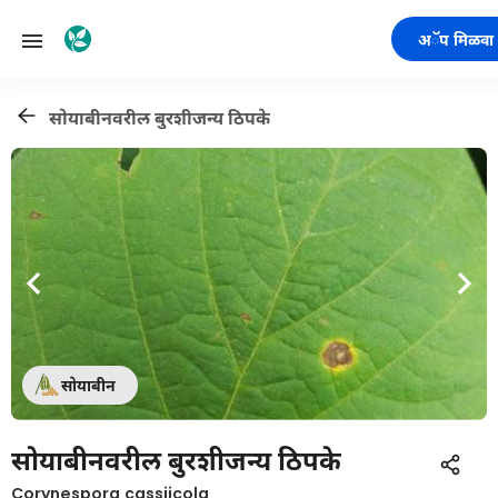
अॅप मिळवा
सोयाबीनवरील बुरशीजन्य ठिपके
सोयाबीन
सोयाबीनवरील बुरशीजन्य ठिपके
Corynespora cassiicola