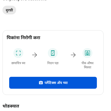
बुरशी
पिकांना निरोगी करा
छायाचित्र घ्या
निदान पहा
पीक औषध
मिळवा
प्लँटिक्स अ‍ॅप घ्या
थोडक्यात